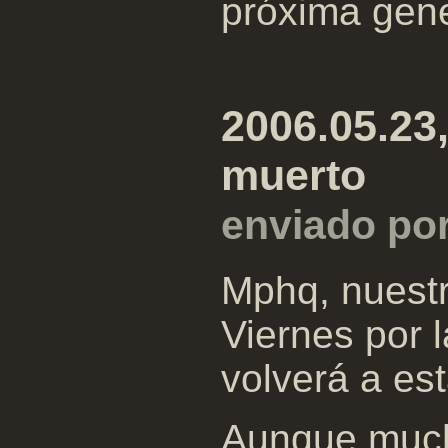
próxima gene
2006.05.23
muerto
enviado po
Mphq, nuestro
Viernes por 
volverá a est
Aunque mucho