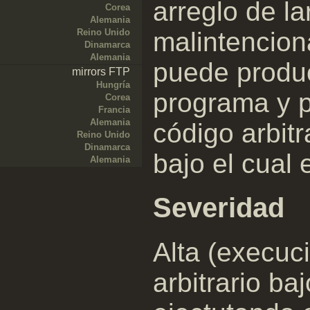
arreglo de la
Corea
Alemania
malintencion
Reino Unido
Dinamarca
Alemania
puede produc
mirrors FTP
Hungría
programa y p
Corea
Francia
Alemania
código arbitr
Reino Unido
Dinamarca
bajo el cual 
Alemania
Severidad
Alta (execuc
arbitrario ba