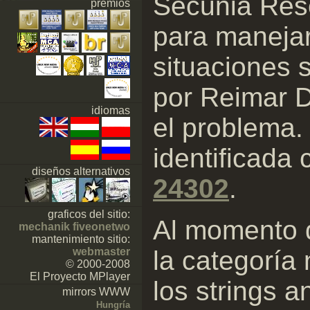
Secunia Rese
premios
para manejar
situaciones 
por Reimar D
idiomas
el problema.
identificad
diseños alternativos
24302
.
graficos del sitio:
Al momento d
mechanik fiveonetwo
mantenimiento sitio:
la categoría
webmaster
© 2000-2008
El Proyecto MPlayer
los strings 
mirrors WWW
Hungría