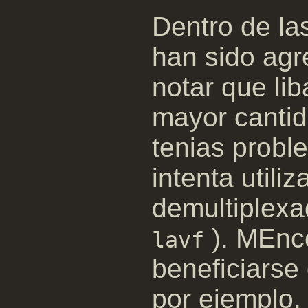
Dentro de la
han sido agr
notar que li
mayor cantid
tenias probl
intenta utili
demultiplexa
). MEnc
lavf
beneficiarse
por ejemplo,