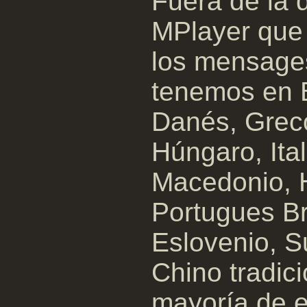
Fuera de la 
MPlayer que 
los mensages
tenemos en 
Danés, Greco
Húngaro, Ita
Macedonio, 
Portugues B
Eslovenio, S
Chino tradici
mayoría de e