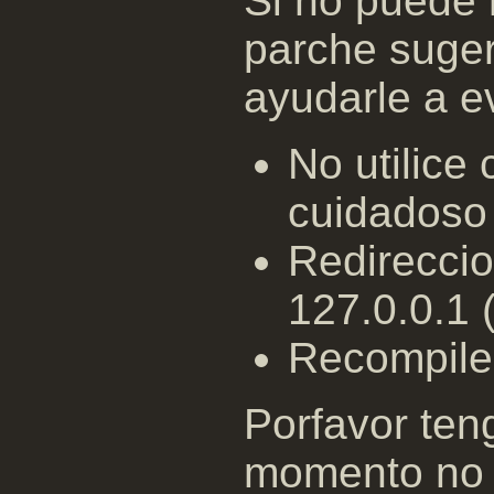
Si no puede 
parche suger
ayudarle a ev
No utilice
cuidadoso 
Redireccio
127.0.0.1 (
Recompile 
Porfavor ten
momento no 