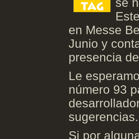
se 
Este
en Messe Ber
Junio y cont
presencia d
Le esperamos
número 93 p
desarrollado
sugerencias.
Si por algun