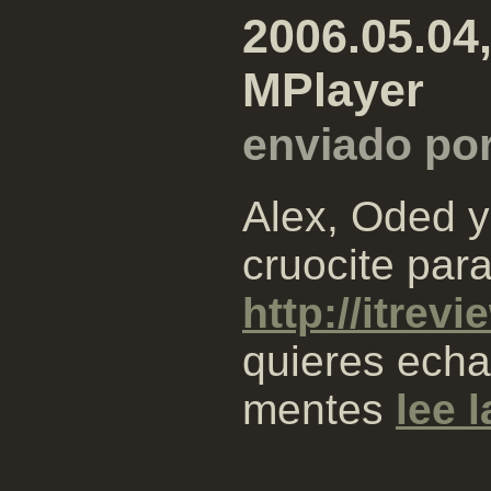
2006.05.04,
MPlayer
enviado po
Alex, Oded y
cruocite par
http://itrev
quieres echa
mentes
lee 