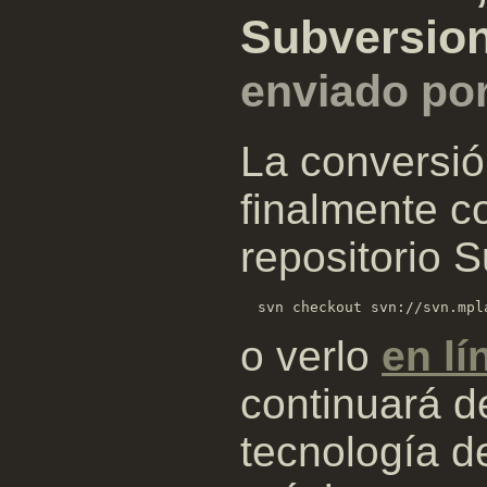
Subversion
enviado po
La conversi
finalmente c
repositorio 
o verlo
en lí
continuará d
tecnología d