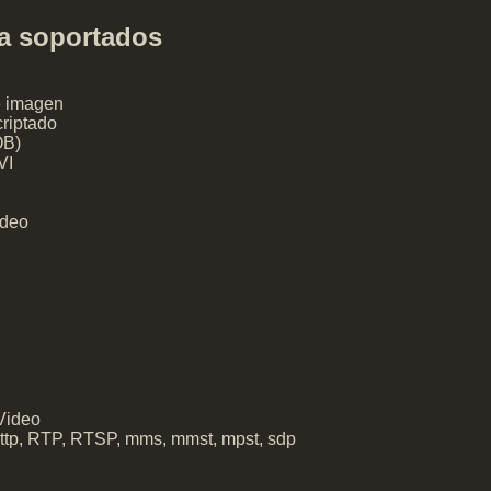
a soportados
e imagen
riptado
OB)
VI
ideo
Video
http, RTP, RTSP, mms, mmst, mpst, sdp