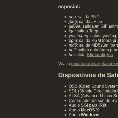
especial:
png:
salida PNG
jpeg:
salida JPEG
gif89a:
salida en GIF ani
tga:
salida Targa
yuv4mpeg:
salida yuv4mp
pgm:
salida PGM (para pr
md5:
salida MD5sum (para
null:
salida nula (para pru
bl:
salida
Blinkenlights
Vea la
sección de tarjetas de 
Dispositivos de Sa
OSS (Open Sound System) 
SDL (Simple Directmedia L
ALSA (Advanced Linux Sou
Controlador de sonido SU
Audio SGI para
IRIX
Audio
MacOS X
Audio
Windows