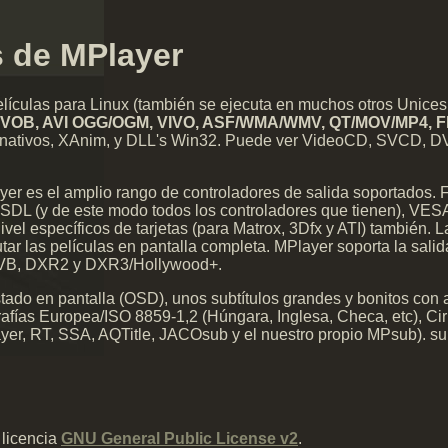
s de MPlayer
elículas para Linux (también se ejecuta en muchos otros Unice
VOB, AVI OGG/OGM, VIVO, ASF/WMA/WMV, QT/MOV/MP4, FL
nativos, XAnim, y DLL's Win32. Puede ver VideoCD, SVCD, DVD,
ayer es el amplio rango de controladores de salida soportados
SDL (y de este modo todos los controladores que tienen), VESA 
vel específicos de tarjetas (para Matrox, 3Dfx y ATI) también. 
tar las películas en pantalla completa. MPlayer soporta la sali
DVB, DXR2 y DXR3/Hollywood+.
ado en pantalla (OSD), unos subtítulos grandes y bonitos con ant
rafías Europea/ISO 8859-1,2 (Húngara, Inglesa, Checa, etc), Ci
er, RT, SSA, AQTitle, JACOsub y el nuestro propio MPsub). su
 licencia
GNU General Public License v2
.