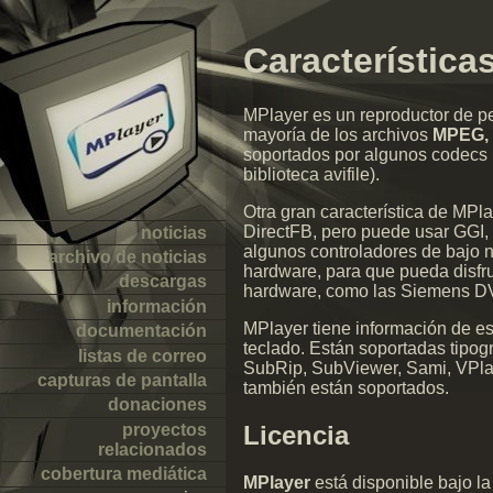
Característica
MPlayer es un reproductor de p
mayoría de los archivos
MPEG, 
soportados por algunos codecs 
biblioteca avifile).
Otra gran característica de MPl
DirectFB, pero puede usar GGI, 
noticias
algunos controladores de bajo ni
archivo de noticias
hardware, para que pueda disfru
descargas
hardware, como las Siemens 
información
MPlayer tiene información de est
documentación
teclado. Están soportadas tipog
listas de correo
SubRip, SubViewer, Sami, VPlay
capturas de pantalla
también están soportados.
donaciones
proyectos
Licencia
relacionados
cobertura mediática
MPlayer
está disponible bajo la