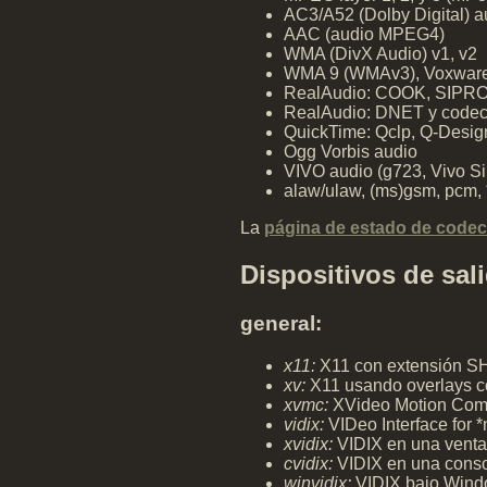
AC3/A52 (Dolby Digital) a
AAC (audio MPEG4)
WMA (DivX Audio) v1, v2
WMA 9 (WMAv3), Voxware 
RealAudio: COOK, SIPRO,
RealAudio: DNET y codec
QuickTime: Qclp, Q-Desi
Ogg Vorbis audio
VIVO audio (g723, Vivo Si
alaw/ulaw, (ms)gsm, pcm, 
La
página de estado de code
Dispositivos de sal
general:
x11:
X11 con extensión 
xv:
X11 usando overlays c
xvmc:
XVideo Motion Com
vidix:
VIDeo Interface for *
xvidix:
VIDIX en una vent
cvidix:
VIDIX en una cons
winvidix:
VIDIX bajo Win