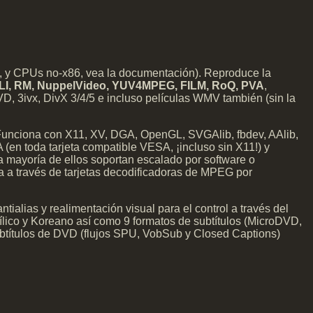
s, y CPUs no-x86, vea la documentación). Reproduce la
I, RM, NuppelVideo, YUV4MPEG, FILM, RoQ, PVA
,
 3ivx, DivX 3/4/5 e incluso películas WMV también (sin la
. Funciona con X11, XV, DGA, OpenGL, SVGAlib, fbdev, AAlib,
(en toda tarjeta compatible VESA, ¡incluso sin X11!) y
La mayoría de ellos soportan escalado por software o
da a través de tarjetas decodificadoras de MPEG por
ialias y realimentación visual para el control a través del
rílico y Koreano así como 9 formatos de subtítulos (MicroDVD,
btítulos de DVD (flujos SPU, VobSub y Closed Captions)