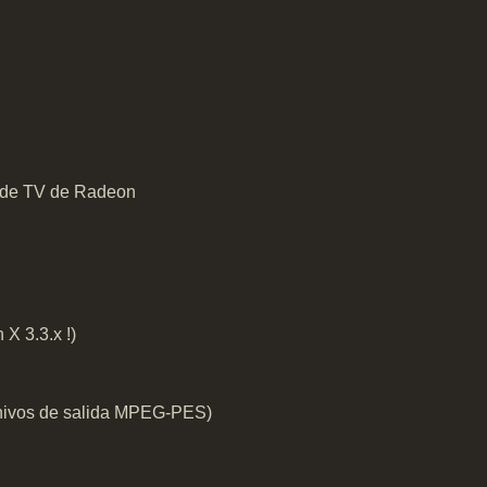
a de TV de Radeon
X 3.3.x !)
chivos de salida MPEG-PES)