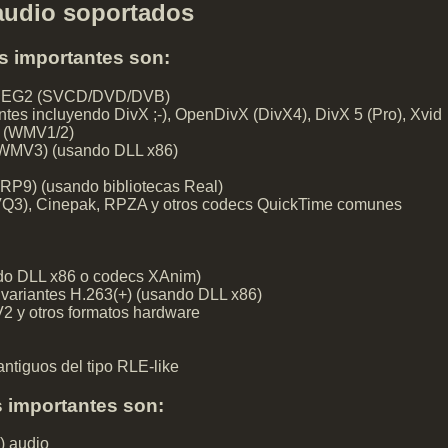
audio soportados
s importantes son:
MPEG2 (SVCD/DVD/DVB)
tes incluyendo DivX ;-), OpenDivX (DivX4), DivX 5 (Pro), Xvid
8 (WMV1/2)
WMV3) (usando DLL x86)
(RP9) (usando bibliotecas Real)
Q3), Cinepak, RPZA y otros codecs QuickTime comunes
ando DLL x86 o codecs XAnim)
s variantes H.263(+) (usando DLL x86)
 y otros formatos hardware
antiguos del tipo RLE-like
 importantes son:
) audio