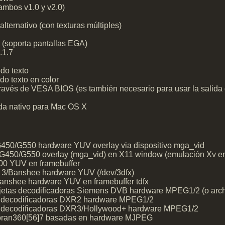
mbos v1.0 y v2.0)
ternativo (con texturas múltiples)
 (soporta pantallas EGA)
.1.7
do texto
o texto en color
través de VESA BIOS (es también necesario para usar la salid
ida nativo para Mac OS X
50/G550 hardware YUV overlay via dispositivo mga_vid
450/G550 overlay (mga_vid) en X11 window (emulación Xv en 
00 YUV en framebuffer
 3/Banshee hardware YUV (/dev/3dfx)
anshee hardware YUV en framebuffer tdfx
rjetas decodificadoras Siemens DVB hardware MPEG1/2 (o ar
as decodificadoras DXR2 hardware MPEG1/2
as decodificadoras DXR3/Hollywood+ hardware MPEG1/2
 Zoran360[56]7 basadas en hardware MJPEG