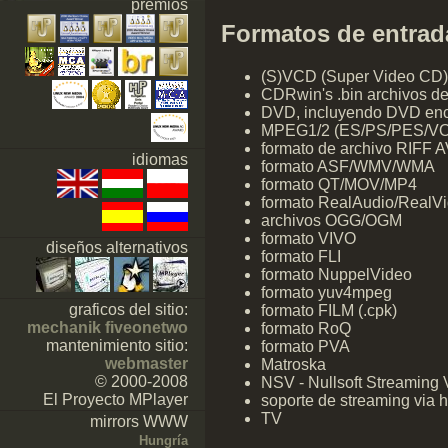
premios
Formatos de entrad
(S)VCD (Super Video CD)
CDRwin's .bin archivos d
DVD, incluyendo DVD enc
MPEG1/2 (ES/PS/PES/V
formato de archivo RIFF A
idiomas
formato ASF/WMV/WMA
formato QT/MOV/MP4
formato RealAudio/RealV
archivos OGG/OGM
formato VIVO
diseños alternativos
formato FLI
formato NuppelVideo
formato yuv4mpeg
graficos del sitio:
formato FILM (.cpk)
mechanik fiveonetwo
formato RoQ
mantenimiento sitio:
formato PVA
webmaster
Matroska
© 2000-2008
NSV - Nullsoft Streaming 
El Proyecto MPlayer
soporte de streaming via 
TV
mirrors WWW
Hungría