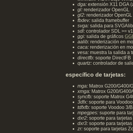
dga:
extensión X11 DGA (a
gl:
renderizador OpenGL
gl2:
renderizador OpenGL al
fbdev:
salida framebuffer
svga:
salida para SVGAlib
sdl:
controlador SDL >= v1
ggi:
salida de gráficos
GGI
aalib:
renderización en mo
caca:
renderización en mod
vesa:
muestra la salida a 
directfb:
soporte DirectFB
quartz:
controlador de sal
específico de tarjetas:
mga:
Matrox G200/G400/G4
xmga:
Matrox G200/G400/G
syncfb:
soporte Matrox G4
3dfx:
soporte para Voodoo
tdfxfb:
soporte Voodoo 3/B
mpegpes:
suporte para ta
dxr2:
soporte para tarjet
dxr3:
soporte para tarjet
zr:
soporte para tarjetas