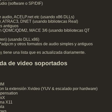
udio (software o SP/DIF)
audio, ACELP.net etc (usando x86 DLLs)
 ATRAC3, DNET (usando bibliotecas Real)
s antiguos
gn QDMC/QDM2, MACE 3/6 (usando bibliotecas QT
ren) (usando DLL x86)
*adpcm y otros formatos de audio simples y antiguos
cs
tiene una lista que es actualizada diariamente.
ida de video soportados
SHM
on la extensión Xvideo (YUV & escalado por hardware)
pensation
niX
ana X11
ola
dows