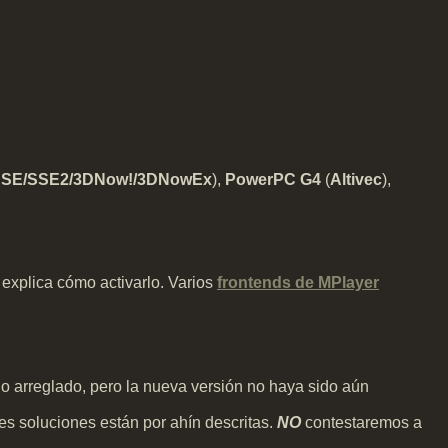
SE/SSE2/3DNow!/3DNowEx
),
PowerPC G4
(
Altivec
),
xplica cómo activarlo. Varios
frontends de MPlayer
do arreglado, pero la nueva versión no haya sido aún
s soluciones están por ahín descritas.
NO
contestaremos a