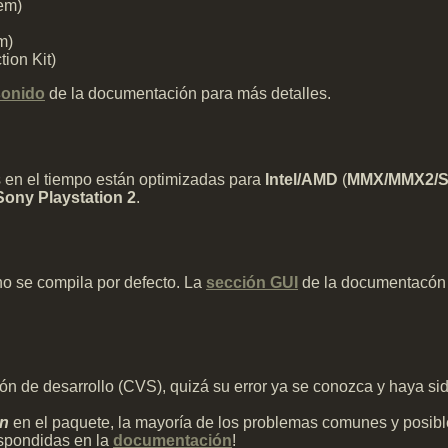
em)
m)
ion Kit)
sonido
de la documentación para más detalles.
as en el tiempo están optimizadas para
Intel/AMD
(
MMX/MMX2/S
Sony Playstation 2
.
o se compila por defecto. La
sección GUI
de la documentacón e
ón de desarrollo (CVS), quizá su error ya se conozca y haya si
ón
en el paquete, la mayoría de los problemas comunes y posible
spondidas en la
documentación
!