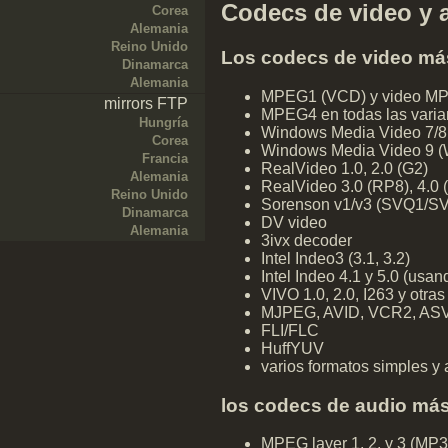
Codecs de video y 
Corea
Alemania
Reino Unido
Los codecs de video má
Dinamarca
Alemania
MPEG1 (VCD) y video 
mirrors FTP
MPEG4 en todas las varian
Hungría
Windows Media Video 7/
Corea
Windows Media Video 9 (
Francia
RealVideo 1.0, 2.0 (G2)
Alemania
RealVideo 3.0 (RP8), 4.0 
Reino Unido
Sorenson v1/v3 (SVQ1/SV
Dinamarca
DV video
Alemania
3ivx decoder
Intel Indeo3 (3.1, 3.2)
Intel Indeo 4.1 y 5.0 (us
VIVO 1.0, 2.0, I263 y otra
MJPEG, AVID, VCR2, ASV2
FLI/FLC
HuffYUV
varios formatos simples y 
los codecs de audio más
MPEG layer 1, 2, y 3 (MP3