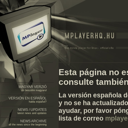
Esta página no es
consulte también
MAGYAR VERZIÓ
én beszélni magyarul
La versión española d
VERSIÓN EN ESPAÑOL
y no se ha actualizad
habla español?
ayudar, por favor pón
NEWS / UPDATES
latest news and updates
lista de correo
mplayer
NEWS ARCHIVE
all the news since the beginning