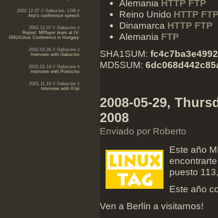
Alemania
HTTP
FTP
2002.12.07 // Gabucino, LGB
Reino Unido
HTTP
FT
Arpi's conference speech
Dinamarca
HTTP
FTP
2002.12.07 // Gabucino
Report: MPlayer team at IV.
Alemania
FTP
GNU/Linux Conference in Hungary
2002.03.26 // Gabucino
SHA1SUM:
fc4c7ba3e499
Interview with Gabucino
MD5SUM:
6dc068d442c85
2002.03.14 // Gabucino
Interview with Pontscho
2001.11.16 // Gabucino
Interview with A'rpi
2008-05-29, Thurs
2008
Enviado por Roberto
Este año M
encontrarte
puesto 113
Este año c
Ven a Berlín a visitarnos!