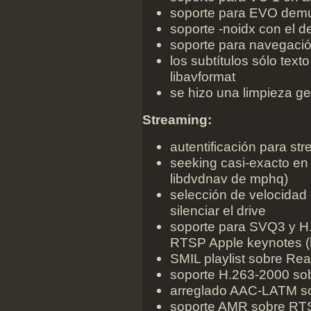
soporte para EVO dem
soporte -noidx con el d
soporte para navegaci
los subtítulos sólo tex
libavformat
se hizo una limpieza g
Streaming:
autentificación para s
seeking casi-exacto en 
libdvdnav de mphq)
selección de velocidad
silenciar el drive
soporte para SVQ3 y H
RTSP Apple keynotes (
SMIL playlist sobre Re
soporte H.263-2000 so
arreglado AAC-LATM so
soporte AMR sobre RTS