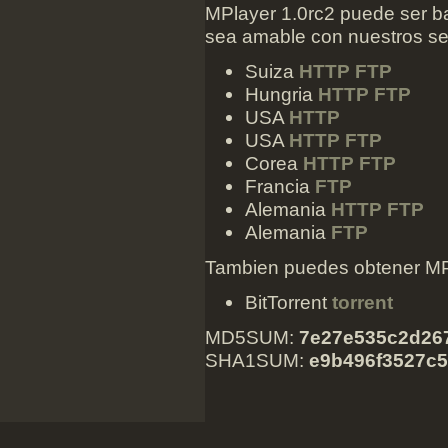
MPlayer 1.0rc2 puede ser ba
sea amable con nuestros ser
Suiza
HTTP
FTP
Hungria
HTTP
FTP
USA
HTTP
USA
HTTP
FTP
Corea
HTTP
FTP
Francia
FTP
Alemania
HTTP
FTP
Alemania
FTP
Tambien puedes obtener MPla
BitTorrent
torrent
MD5SUM:
7e27e535c2d26
SHA1SUM:
e9b496f3527c