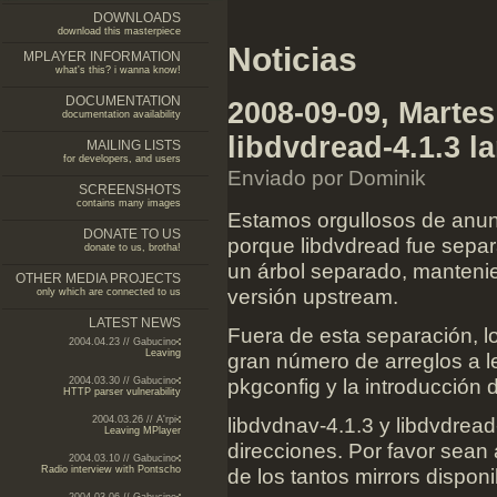
DOWNLOADS
download this masterpiece
Noticias
MPLAYER INFORMATION
what's this? i wanna know!
DOCUMENTATION
2008-09-09, Martes 
documentation availability
libdvdread-4.1.3 l
MAILING LISTS
for developers, and users
Enviado por Dominik
SCREENSHOTS
contains many images
Estamos orgullosos de anun
DONATE TO US
porque libdvdread fue separ
donate to us, brotha!
un árbol separado, mantenie
OTHER MEDIA PROJECTS
versión upstream.
only which are connected to us
LATEST NEWS
Fuera de esta separación, l
2004.04.23 // Gabucino
Leaving
gran número de arreglos a l
pkgconfig y la introducción d
2004.03.30 // Gabucino
HTTP parser vulnerability
libdvdnav-4.1.3 y libdvdrea
2004.03.26 // A'rpi
Leaving MPlayer
direcciones. Por favor sean
2004.03.10 // Gabucino
Radio interview with Pontscho
de los tantos mirrors disponi