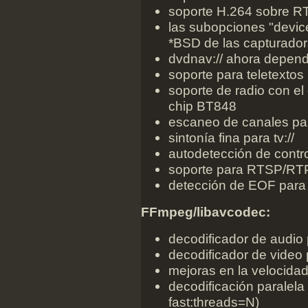
soporte H.264 sobre RT
las subopciones "device
*BSD de las capturador
dvdnav:// ahora depend
soporte para teletextos p
soporte de radio con el
chip BT848
escaneo de canales para
sintonía fina para tv://
autodetección de contro
soporte para RTSP/RTP
detección de EOF para
FFmpeg/libavcodec:
decodificador de audio 
decodificador de video
mejoras en la velocidad
decodificación paralela
fast:threads=N)