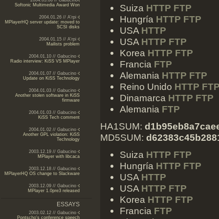
2004.03.06 // Gabucino
Softonic Multimedia Award Won
Suiza
HTTP
FTP
Hungría
HTTP
FTP
2004.01.26 // A'rpi
MPlayerHQ server update: moved to
SCSI disks
USA
HTTP
USA
HTTP
FTP
2004.01.15 // A'rpi
Mailists problem
Korea
HTTP
FTP
2004.01.10 // Gabucino
Radio interview: KiSS VS MPlayer
Francia
FTP
Alemania
HTTP
FTP
2004.01.07 // Gabucino
Update on KiSS Technology
Reino Unido
HTTP
FT
2004.01.03 // Gabucino
Dinamarca
HTTP
FTP
Another stolen software in KiSS
firmware
Alemania
FTP
2004.01.03 // Gabucino
KiSS Tech comment
HA1SUM:
d1b95eb8a7cae
2004.01.02 // Gabucino
Another GPL violation: KiSS
MD5SUM:
d62383c45b288
Technology
2003.12.19 // Gabucino
Suiza
HTTP
FTP
MPlayer with libcaca
Hungría
HTTP
FTP
2003.12.18 // Gabucino
MPlayerHQ OS change to Slackware
USA
HTTP
USA
HTTP
FTP
2003.12.09 // Gabucino
MPlayer 1.0pre3 released
Korea
HTTP
FTP
ESSAYS
Francia
FTP
2003.02.12 // Gabucino
Pontscho's conference speech