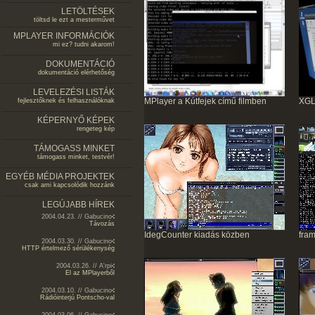
LETÖLTÉSEK
töltsd le ezt a mesterművet
MPLAYER INFORMÁCIÓK
mi ez? tudni akarom!
DOKUMENTÁCIÓ
dokumentáció elérhetőség
LEVELEZÉSI LISTÁK
MPlayer a Kútfejek című filmben
XGL
fejlesztőknek és felhasználóknak
KÉPERNYŐ KÉPEK
rengeteg kép
TÁMOGASS MINKET
támogass minket, testvér!
EGYÉB MÉDIA PROJEKTEK
csak ami kapcsolódik hozzánk
LEGÚJABB HÍREK
2004.04.23. // Gabucino
Távozás
IdegCounter kiadás közben
fram
2004.03.30. // Gabucino
HTTP értelmező sérülékenység
2004.03.26. // A'rpi
El az MPlayerből
2004.03.10. // Gabucino
Rádióinterjú Pontscho-val