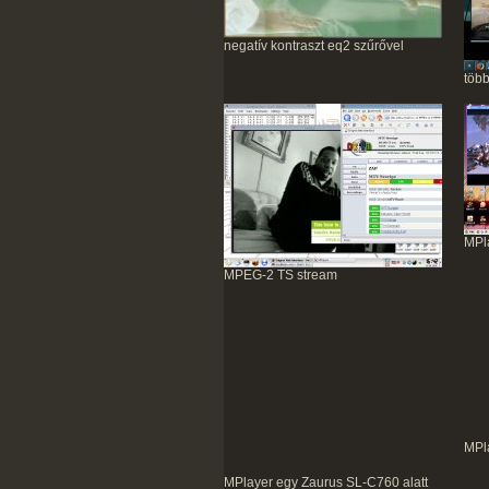
negatív kontraszt eq2 szűrővel
töb
MPl
MPEG-2 TS stream
MPl
MPlayer egy Zaurus SL-C760 alatt