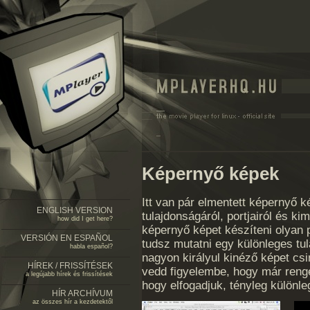
Képernyő képek
Itt van pár elmentett képernyő 
ENGLISH VERSION
tulajdonságáról, portjairól és k
how did I get here?
képernyő képet készíteni olyan po
VERSIÓN EN ESPAÑOL
tudsz mutatni egy különleges t
habla español?
nagyon királyul kinéző képet csi
HÍREK / FRISSÍTÉSEK
vedd figyelembe, hogy már reng
a legújabb hírek és frissítések
hogy elfogadjuk, tényleg különle
HÍR ARCHÍVUM
az összes hír a kezdetektől