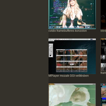
cvidix framebufferes konzolon
blin
fram
MPlayer mozaik GGI vetítésben