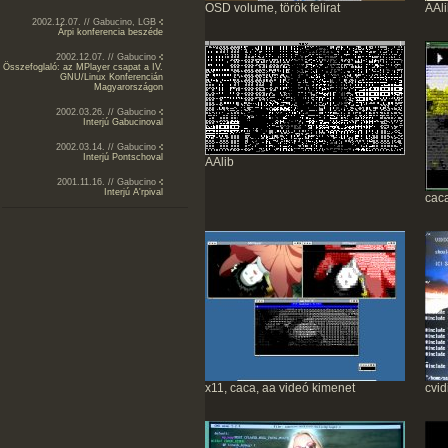
OSD volume, török felirat
AAl
2002.12.07. // Gabucino, LGB
Árpi konferencia beszéde
2002.12.07. // Gabucino
Összefoglaló: az MPlayer csapat a IV.
GNU/Linux Konferencián
Magyarországon
2002.03.26. // Gabucino
Interjú Gabucinoval
2002.03.14. // Gabucino
Interjú Pontschoval
AAlib
2001.11.16. // Gabucino
Interjú A'rpival
cac
x11, caca, aa videó kimenet
cvi