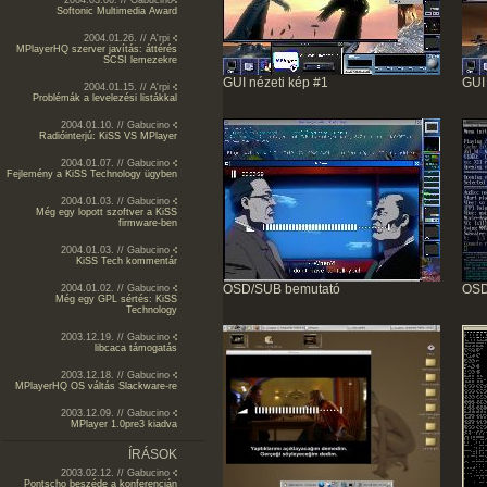
2004.03.06. // Gabucino
Softonic Multimedia Award
2004.01.26. // A'rpi
MPlayerHQ szerver javítás: áttérés
SCSI lemezekre
GUI nézeti kép #1
GUI 
2004.01.15. // A'rpi
Problémák a levelezési listákkal
2004.01.10. // Gabucino
Radióinterjú: KiSS VS MPlayer
2004.01.07. // Gabucino
Fejlemény a KiSS Technology ügyben
2004.01.03. // Gabucino
Még egy lopott szoftver a KiSS
firmware-ben
2004.01.03. // Gabucino
KiSS Tech kommentár
OSD/SUB bemutató
OSD
2004.01.02. // Gabucino
Még egy GPL sértés: KiSS
Technology
2003.12.19. // Gabucino
libcaca támogatás
2003.12.18. // Gabucino
MPlayerHQ OS váltás Slackware-re
2003.12.09. // Gabucino
MPlayer 1.0pre3 kiadva
ÍRÁSOK
2003.02.12. // Gabucino
Pontscho beszéde a konferencián