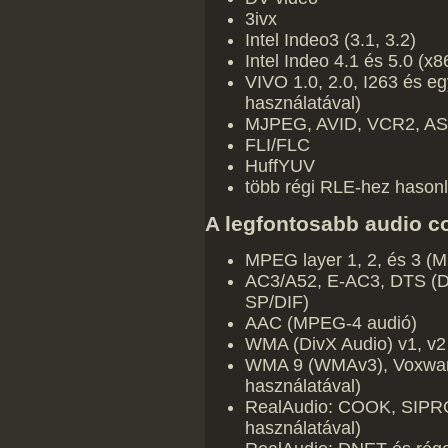
3ivx
Intel Indeo3 (3.1, 3.2)
Intel Indeo 4.1 és 5.0 (
VIVO 1.0, 2.0, I263 és e
használatával)
MJPEG, AVID, VCR2, ASV
FLI/FLC
HuffYUV
több régi RLE-hez hason
A legfontosabb audio c
MPEG layer 1, 2, és 3 (M
AC3/A52, E-AC3, DTS (Dol
SP/DIF)
AAC (MPEG-4 audió)
WMA (DivX Audio) v1, v2
WMA 9 (WMAv3), Voxware
használatával)
RealAudio: COOK, SIPRO
használatával)