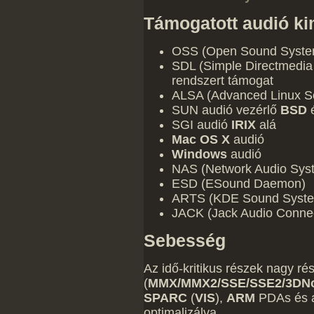
Támogatott audió ki
OSS (Open Sound System
SDL (Simple Directmedia
rendszert támogat
ALSA (Advanced Linux So
SUN audió vezérlő
BSD
SGI audió
IRIX
alá
Mac OS X
audió
Windows
audió
NAS (Network Audio Sys
ESD (ESound Daemon)
ARTS (KDE Sound Syst
JACK (Jack Audio Connec
Sebesség
Az idő-kritikus részek nagy r
(
MMX/MMX2/SSE/SSE2/3DN
SPARC
(
VIS
),
ARM
PDAs és
optimalizálva.