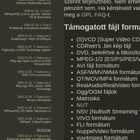
2004.03.06. // Gabucino
szerint terjeszthető. Nem érhe
Softonic Multimedia Award
pénzért sem. Ha kérdéseid va
2004.01.26. // A'rpi
meg a
GPL FAQ
-t.
MPlayerHQ szerver javítás: áttérés
SCSI lemezekre
Támogatott fájl for
2004.01.15. // A'rpi
Problémák a levelezési listákkal
2004.01.10. // Gabucino
(S)VCD (Super Video CD
Radióinterjú: KiSS VS MPlayer
CDRwin's .bin kép fájl
2004.01.07. // Gabucino
Fejlemény a KiSS Technology ügyben
DVD, beleértve a titkosíto
MPEG-1/2 (ES/PS/PES/
2004.01.03. // Gabucino
Még egy lopott szoftver a KiSS
AVI fájl formátum
firmware-ben
ASF/WMV/WMA formátu
2004.01.03. // Gabucino
KiSS Tech kommentár
QT/MOV/MP4 formátum
2004.01.02. // Gabucino
RealAudio/RealVideo fo
Még egy GPL sértés: KiSS
Technology
Ogg/OGM fájlok
Matroska
2003.12.19. // Gabucino
libcaca támogatás
NUT
2003.12.18. // Gabucino
NSV (Nullsoft Streaming 
MPlayerHQ OS váltás Slackware-re
VIVO formátum
2003.12.09. // Gabucino
MPlayer 1.0pre3 kiadva
FLI formátum
NuppelVideo formátum
ÍRÁSOK
2003.02.12. // Gabucino
yuv4mpeg formátum
Pontscho beszéde a konferencián