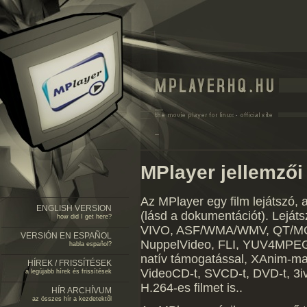
MPlayer jellemzői
Az MPlayer egy film lejátszó, 
ENGLISH VERSION
(lásd a dokumentációt). Lej
how did I get here?
VIVO, ASF/WMA/WMV, QT/MO
VERSIÓN EN ESPAÑOL
NuppelVideo, FLI, YUV4MPEG, 
habla español?
natív támogatással, XAnim-ma
HÍREK / FRISSÍTÉSEK
VideoCD-t, SVCD-t, DVD-t, 3iv
a legújabb hírek és frissítések
H.264-es filmet is..
HÍR ARCHÍVUM
az összes hír a kezdetektől