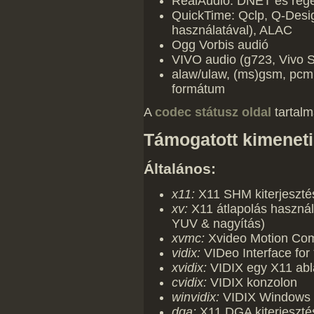
RealAudio: DNET és rég
QuickTime: Qclp, Q-De
használatával), ALAC
Ogg Vorbis audió
VIVO audio (g723, Vivo S
alaw/ulaw, (ms)gsm, pcm
formátum
A
codec státusz oldal
tartalma
Támogatott kimenet
Általános:
x11:
X11 SHM kiterjeszté
xv:
X11 átlapolás használa
YUV & nagyítás)
xvmc:
Xvideo Motion Co
vidix:
VIDeo Interface for 
xvidix:
VIDIX egy X11 ab
cvidix:
VIDIX konzolon
winvidix:
VIDIX Windows a
dga:
X11 DGA kiterjesztés