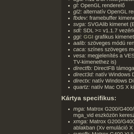
gl:
OpenGL renderelő
gl2:
alternatív OpenGL ren
fbdev:
framebuffer kimen
svga:
SVGAlib kimenet (
sdl:
SDL >= v1.1.7 vezérl
ggi:
GGI
grafikus kimenet
aalib:
szöveges módú ren
caca:
színes szöveges m
vesa:
megjelenítés a VES
TV-kimenethez is)
directfb:
DirectFB támoga
direct3d:
natív Windows D
directx:
natív Windows Dir
quartz:
natív Mac OS X ki
Kártya specifikus:
mga:
Matrox G200/G400/
mga_vid eszközön keresz
xmga:
Matrox G200/G400
ablakban (Xv emuláció X 
syncfb:
Matrox G400 YUV