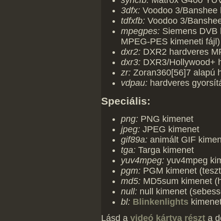
3dfx:
Voodoo 3/Banshee h
tdfxfb:
Voodoo 3/Banshee 
mpegpes:
Siemens DVB h
MPEG-PES kimeneti fájl)
dxr2:
DXR2 hardveres MP
dxr3:
DXR3/Hollywood+ h
zr:
Zoran360[56]7 alapú 
vdpau:
hardveres gyorsít
Speciális:
png:
PNG kimenet
jpeg:
JPEG kimenet
gif89a:
animált GIF kimen
tga:
Targa kimenet
yuv4mpeg:
yuv4mpeg kim
pgm:
PGM kimenet (teszte
md5:
MD5sum kimenet (h
null:
null kimenet (sebes
bl:
Blinkenlights
kimene
Lásd a
videó kártya részt
a d