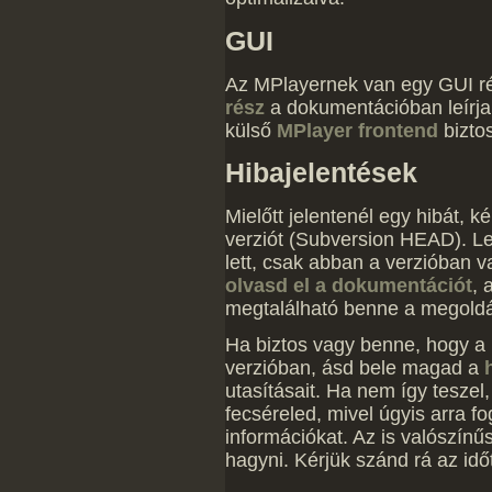
GUI
Az MPlayernek van egy GUI ré
rész
a dokumentációban leírj
külső
MPlayer frontend
biztos
Hibajelentések
Mielőtt jelentenél egy hibát, ké
verziót (Subversion HEAD). Leh
lett, csak abban a verzióban v
olvasd el a dokumentációt
, 
megtalálható benne a megold
Ha biztos vagy benne, hogy a 
verzióban, ásd bele magad a
utasításait. Ha nem így tesze
fecséreled, mivel úgyis arra fo
információkat. Az is valószínű
hagyni. Kérjük szánd rá az idő