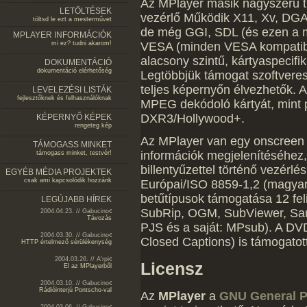
Az MPlayer másik nagyszerű t
LETÖLTÉSEK
vezérlő Működik X11, Xv, DGA
töltsd le ezt a mesterművet
de még GGI, SDL (és ezen a m
MPLAYER INFORMÁCIÓK
mi ez? tudni akarom!
VESA (minden VESA kompatibil
alacsony szintű, kártyaspecifik
DOKUMENTÁCIÓ
dokumentáció elérhetőség
Legtöbbjük támogat szoftveres
teljes képernyőn élvezhetők.
LEVELEZÉSI LISTÁK
fejlesztőknek és felhasználóknak
MPEG dekódoló kártyát, mint
DXR3/Hollywood+.
KÉPERNYŐ KÉPEK
rengeteg kép
Az MPlayer van egy onscreen d
TÁMOGASS MINKET
információk megjelenítéséhez, s
támogass minket, testvér!
billentyűzettel történő vezérlés
EGYÉB MÉDIA PROJEKTEK
csak ami kapcsolódik hozzánk
Európai/ISO 8859-1,2 (magyar, a
betűtípusok támogatása 12 fe
LEGÚJABB HÍREK
SubRip, OGM, SubViewer, Sam
2004.04.23. // Gabucino
Távozás
PJS és a saját: MPsub). A DV
2004.03.30. // Gabucino
Closed Captions) is támogatot
HTTP értelmező sérülékenység
2004.03.26. // A'rpi
Licensz
El az MPlayerből
2004.03.10. // Gabucino
Rádióinterjú Pontscho-val
Az
MPlayer
a
GNU General P