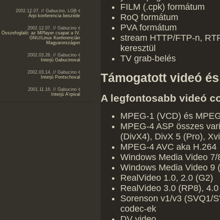
FILM (.cpk) formátum
2002.12.07. // Gabucino, LGB
RoQ formátum
Árpi konferencia beszéde
PVA formátum
2002.12.07. // Gabucino
Összefoglaló: az MPlayer csapat a IV.
stream HTTP/FTP-n, RT
GNU/Linux Konferencián
Magyarországon
keresztül
2002.03.26. // Gabucino
TV grab-belés
Interjú Gabucinoval
2002.03.14. // Gabucino
Támogatott videó és
Interjú Pontschoval
2001.11.16. // Gabucino
Interjú A'rpival
A legfontosabb videó c
MPEG-1 (VCD) és MPEG
MPEG-4 ASP összes variá
(DivX4), DivX 5 (Pro), Xv
MPEG-4 AVC aka H.264
Windows Media Video 7/
Windows Media Video 9 
RealVideo 1.0, 2.0 (G2)
RealVideo 3.0 (RP8), 4.0
Sorenson v1/v3 (SVQ1/S
codec-ek
DV video