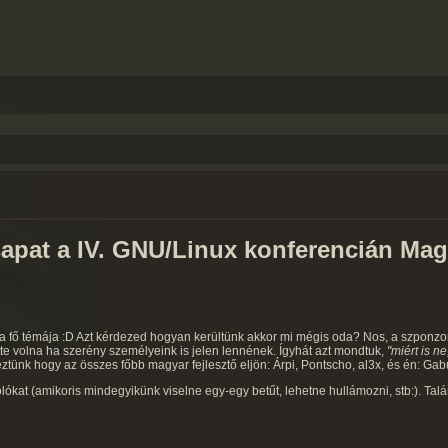
sapat a IV. GNU/Linux konferencián Ma
t a fő témája :D Azt kérdezed hogyan kerültünk akkor mi mégis oda? Nos, a szponz
tte volna ha szerény személyeink is jelen lennének. Ígyhát azt mondtuk,
"miért is n
nk hogy az összes főbb magyar fejlesztő eljön: Árpi, Pontscho, al3x, és én: Gab
kat (amikoris mindegyikünk viselne egy-egy betűt, lehetne hullámozni, stb:). Tal