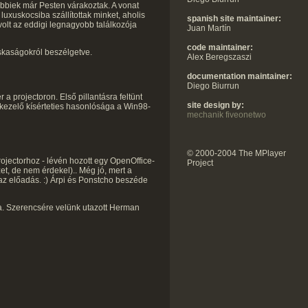
bbiek már Pesten várakoztak. A vonat
luxuskocsiba szállítottak minket, aholis
spanish site maintainer:
olt az eddigi legnagyobb találkozója
Juan Martín
code maintainer:
skaságokról beszélgetve.
Alex Beregszaszi
documentation maintainer:
Diego Biurrun
a projectoron. Első pillantásra feltünt
site design by:
kkezelő kísérteties hasonlósága a Win98-
mechanik fiveonetwo
© 2000-2004 The MPlayer
rojectorhoz - lévén hozott egy OpenOffice-
Project
et, de nem érdekel).. Még jó, mert a
t az előadás. :) Árpi és Ponstcho beszéde
ra. Szerencsére velünk utazott Herman