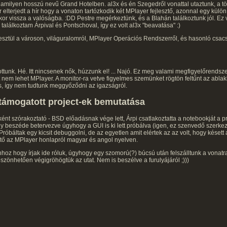
amilyen hosszú nevű Grand Hotelben. al3x és én Szegedről vonattal utaztunk, a tö
 elterjedt a hír hogy a vonaton tartózkodik két MPlayer fejlesztő, azonnal egy külön 
r vissza a valóságba. :DD Pestre megérkeztünk, és a Blahán találkoztunk jól. Ez v
alálkoztam Árpival és Pontschoval, így ez volt al3x "beavatása" :)
esztül a városon, világuralomról, MPlayer Operációs Rendszerről, és hasonló csac
tunk. Hé. Itt nincsenek nők, húzzunk el! ... Najó. Ez meg valami megfigyelőrendszer 
t nem lehet MPlayer. A monitor-ra vetve figyelmes szemünket rögtön feltűnt az abla
s, így nem tudtunk meggyőződni az igazságról.
támogatott project-ek bemutatása
ként szórakoztató - BSD előadásnak vége lett, Árpi csatlakoztatta a notebookját a p
egy beszéde betervezve úgyhogy a GUI is ki lett próbálva (igen, ez szenvedő szerkez
Próbáltak egy kicsit debuggolni, de az egyetlen amit elértek az az volt, hogy késet
hető az MPlayer honlapról magyar és angol nyelven.
hhoz hogy írjak ide róluk, úgyhogy egy szomorú(?) búcsú után felszálltunk a vonat
zönhetően végigröhögtük az utat. Nem is beszélve a furulyájáról ;)))