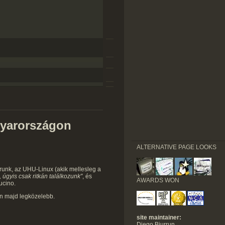
gyarországon
ALTERNATIVE PAGE LOOKS
orunk, az UHU-Linux (akik mellesleg a
e, úgyis csak ritkán találkozunk"
, és
AWARDS WON
ucino.
án majd legközelebb.
site maintainer:
Diego Biurrun