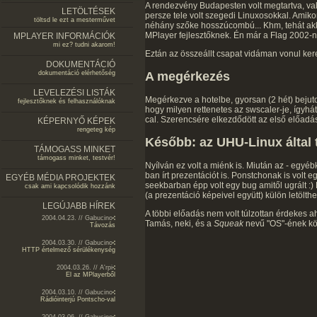
A rendezvény Budapesten volt megtartva, val
LETÖLTÉSEK
persze tele volt szegedi Linuxosokkal. Amikor
töltsd le ezt a mesterművet
néhány szőke hosszúcombú... Khm, tehát akko
MPlayer fejlesztőknek. Én már a Flag 2002-n t
MPLAYER INFORMÁCIÓK
mi ez? tudni akarom!
Eztán az összeállt csapat vidáman vonul ker
DOKUMENTÁCIÓ
A megérkezés
dokumentáció elérhetőség
LEVELEZÉSI LISTÁK
Megérkezve a hotelbe, gyorsan (2 hét) bejutot
fejlesztőknek és felhasználóknak
hogy milyen rettenetes az swscaler-je, ígyhá
cal. Szerencsére elkezdődött az első előadá
KÉPERNYŐ KÉPEK
rengeteg kép
Később: az UHU-Linux által 
TÁMOGASS MINKET
támogass minket, testvér!
Nyílván ez volt a miénk is. Miután az - egyéb
ban írt prezentációt is. Ponstchonak is volt 
EGYÉB MÉDIA PROJEKTEK
seekbarban épp volt egy bug amitől ugrált :) 
csak ami kapcsolódik hozzánk
(a prezentáció képeivel együtt) külön letölt
LEGÚJABB HÍREK
A többi előadás nem volt túlzottan érdekes a
2004.04.23. // Gabucino
Tamás, neki, és a
Squeak
nevű "OS"-ének kös
Távozás
2004.03.30. // Gabucino
HTTP értelmező sérülékenység
2004.03.26. // A'rpi
El az MPlayerből
2004.03.10. // Gabucino
Rádióinterjú Pontscho-val