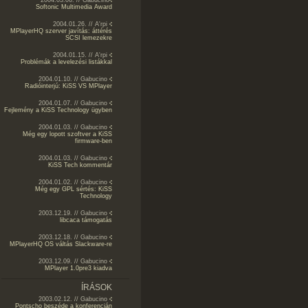
2004.03.06. // Gabucino
Softonic Multimedia Award
2004.01.26. // A'rpi
MPlayerHQ szerver javítás: áttérés
SCSI lemezekre
2004.01.15. // A'rpi
Problémák a levelezési listákkal
2004.01.10. // Gabucino
Radióinterjú: KiSS VS MPlayer
2004.01.07. // Gabucino
Fejlemény a KiSS Technology ügyben
2004.01.03. // Gabucino
Még egy lopott szoftver a KiSS
firmware-ben
2004.01.03. // Gabucino
KiSS Tech kommentár
2004.01.02. // Gabucino
Még egy GPL sértés: KiSS
Technology
2003.12.19. // Gabucino
libcaca támogatás
2003.12.18. // Gabucino
MPlayerHQ OS váltás Slackware-re
2003.12.09. // Gabucino
MPlayer 1.0pre3 kiadva
ÍRÁSOK
2003.02.12. // Gabucino
Pontscho beszéde a konferencián