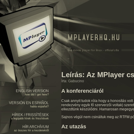
Leírás: Az MPlayer c
Írta: Gabucino
A konferenciáról
ENGLISH VERSION
how did I get here?
Csak annyit tudok róla hogy a honosítás vol
VERSIÓN EN ESPAÑOL
rendezvény egyik fő szerverzői voltak) szere
habla español?
elkezdtünk készülődni. Hamarosan megegyeztü
HÍREK / FRISSÍTÉSEK
Sajnos végül nem csináltuk meg az RTFM póló
a legújabb hírek és frissítések
Az utazás
HÍR ARCHÍVUM
az összes hír a kezdetektől