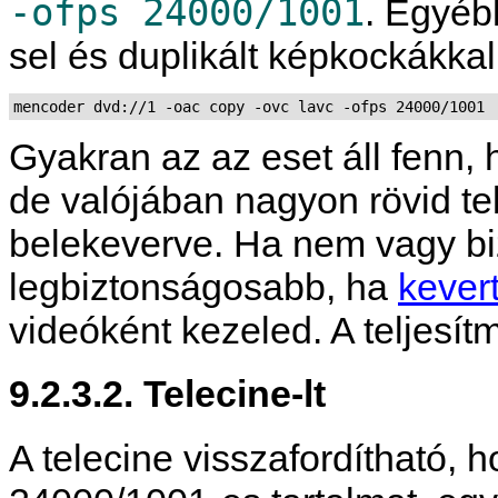
-ofps 24000/1001
. Egyéb
sel és duplikált képkockákkal
mencoder dvd://1 -oac copy -ovc lavc -ofps 24000/1001
Gyakran az az eset áll fenn, 
de valójában nagyon rövid te
belekeverve. Ha nem vagy bi
legbiztonságosabb, ha
kevert
videóként kezeled. A teljesí
9.2.3.2. Telecine-lt
A telecine visszafordítható,