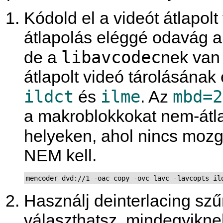
Kódold el a videót átlapol
átlapolás eléggé odavág a
libavcodec
de a
nek van
átlapolt videó tárolásának
ildct
ilme
mbd=2
és
. Az
a makroblokkokat nem-átla
helyeken, ahol nincs mozgá
NEM kell.
mencoder dvd://1 -oac copy -ovc lavc -lavcopts il
Használj deinterlacing szű
választhatsz, mindegyikn