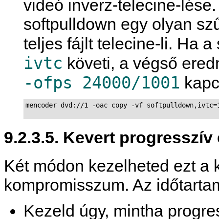
videó inverz-telecine-lése
softpulldown egy olyan sz
teljes fájlt telecine-li. Ha
ivtc
követi, a végső ered
-ofps 24000/1001
kapcs
mencoder dvd://1 -oac copy -vf softpulldown,ivtc=1
9.2.3.5. Kevert progresszív 
Két módon kezelheted ezt a k
kompromisszum. Az időtartam
Kezeld úgy, mintha progres