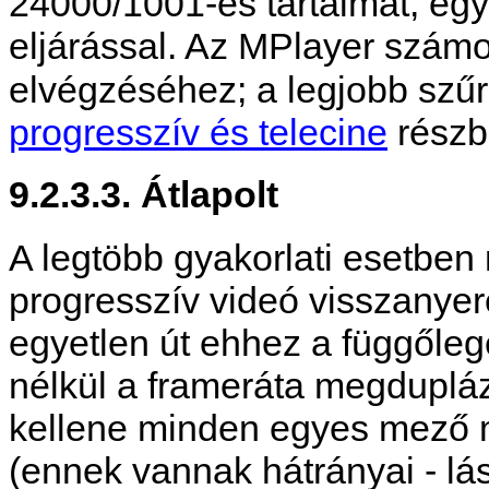
24000/1001-es tartalmat, egy
eljárással. Az
MPlayer
számos
elvégzéséhez; a legjobb szű
progresszív és telecine
részb
9.2.3.3. Átlapolt
A legtöbb gyakorlati esetben
progresszív videó visszanyeré
egyetlen út ehhez a függőleg
nélkül a frameráta megdupláz
kellene minden egyes mező m
(ennek vannak hátrányai - lás