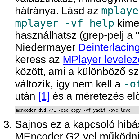
mplaye
hátránya. Lásd az
mplayer -vf help
kime
használhatsz (grep-pelj a "
Niedermayer
Deinterlacin
keress az
MPlayer levelezé
között, ami a különböző szű
-o
változik, így nem kell a
után
[1]
és a méretezés előt
mencoder dvd://1 -oac copy -vf yadif -ovc lavc
Sajnos ez a kapcsoló hib
MEncoder G2
-vel működni