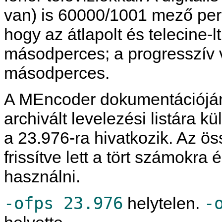
van) is 60000/1001 mező pe
hogy az átlapolt és telecine
másodperces; a progresszív
másodperces.
A
MEncoder
dokumentációján
archivált levelezési listára kü
a 23.976-ra hivatkozik. Az ö
frissítve lett a tört számokra
használni.
-ofps 23.976
-
helytelen.