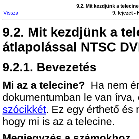
9.2. Mit kezdjünk a teleci
Vissza
9. fejezet 
9.2. Mit kezdjünk a te
átlapolással NTSC D
9.2.1. Bevezetés
Mi az a telecine?
Ha nem ért
dokumentumban le van írva, 
szócikkét
. Ez egy érthető és 
hogy mi is az a telecine.
Megjegyzés a számokhoz.