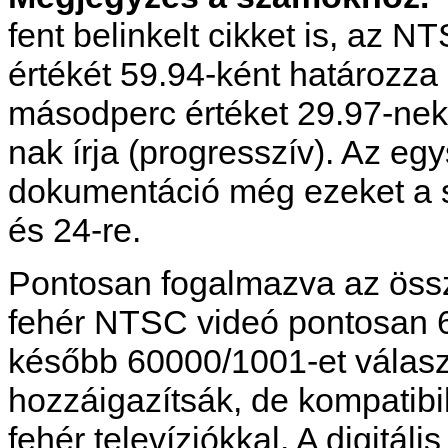
fent belinkelt cikket is, az
értékét 59.94-ként határozza
másodperc értéket 29.97-nek (
nak írja (progresszív). Az e
dokumentáció még ezeket a sz
és 24-re.
Pontosan fogalmazva az össz
fehér NTSC videó pontosan 
később 60000/1001-et választ
hozzáigazítsák, de kompatibi
fehér televíziókkal. A digitá