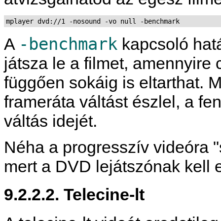
mplayer dvd://1 -nosound -vo null -benchmark
-benchmark
A
kapcsoló hat
játsza le a filmet, amennyire
függően sokáig is eltarthat
frameráta váltást észlel, a f
váltás idejét.
Néha a progresszív videóra "s
mert a DVD lejátszónak kell e
9.2.2.2. Telecine-lt