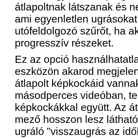
átlapoltnak látszanak és né
ami egyenletlen ugrásoka
utófeldolgozó szűrőt, ha ak
progresszív részeket.
Ez az opció használhatatla
eszközön akarod megjelení
átlapolt képkockáid vann
másodperces videóban, tel
képkockákkal együtt. Az át
mező hosszon lesz látható
ugráló "visszaugrás az időb