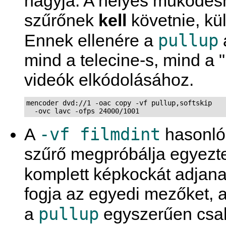
hagyja. A helyes működé
szűrőnek
kell
követnie, k
pullup
Ennek ellenére a
mind a telecine-s, mind a "
videók elkódolásához.
mencoder dvd://1 -oac copy -vf pullup,softskip

  -ovc lavc -ofps 24000/1001
-vf filmdint
A
hasonló
szűrő megpróbálja egyezt
komplett képkockát adjan
fogja az egyedi mezőket, 
pullup
a
egyszerűen csak 