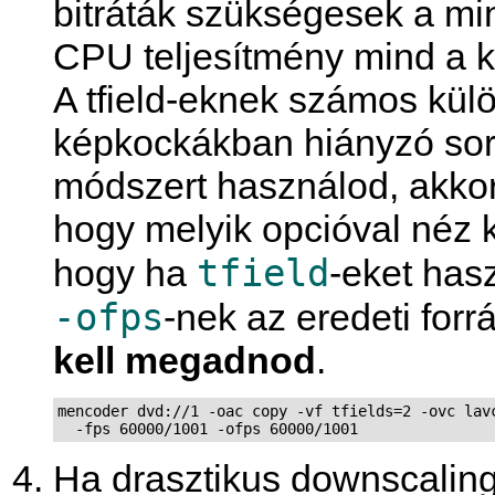
bitráták szükségesek a m
CPU teljesítmény mind a 
A tfield-eknek számos kül
képkockákban hiányzó soro
módszert használod, akkor
hogy melyik opcióval néz k
tfield
hogy ha
-eket has
-ofps
-nek az eredeti for
kell megadnod
.
mencoder dvd://1 -oac copy -vf tfields=2 -ovc lavc
  -fps 60000/1001 -ofps 60000/1001
Ha drasztikus downscaling-