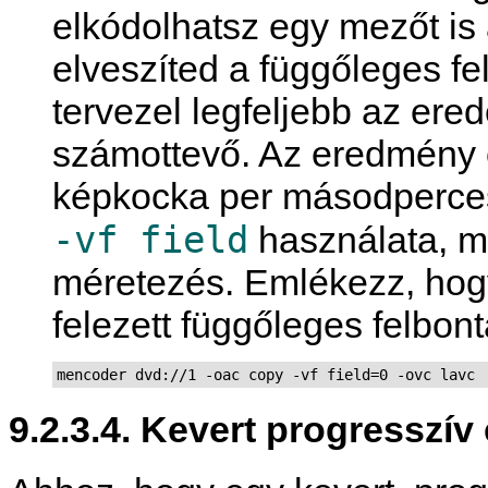
elkódolhatsz egy mezőt is 
elveszíted a függőleges fe
tervezel legfeljebb az ere
számottevő. Az eredmény 
képkocka per másodperces f
-vf field
használata, 
méretezés. Emlékezz, hogy 
felezett függőleges felbon
mencoder dvd://1 -oac copy -vf field=0 -ovc lavc
9.2.3.4. Kevert progresszív 