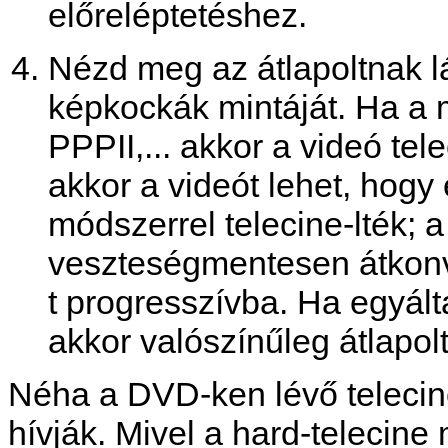
előreléptetéshez.
Nézd meg az átlapoltnak l
képkockák mintáját. Ha a m
PPPII,... akkor a videó tel
akkor a videót lehet, hog
módszerrel telecine-lték; 
veszteségmentesen átkonv
t progresszívba. Ha egyál
akkor valószínűleg átlapolt
Néha a DVD-ken lévő telecine-
hívják. Mivel a hard-telecin