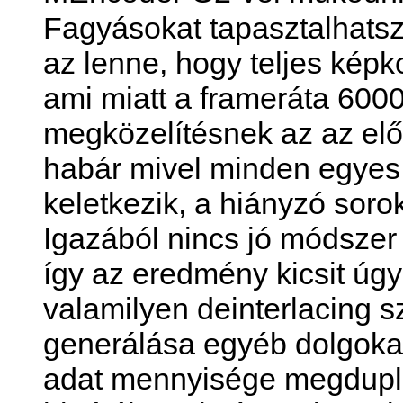
Fagyásokat tapasztalhats
az lenne, hogy teljes kép
ami miatt a frameráta 600
megközelítésnek az az elő
habár mivel minden egyes
keletkezik, a hiányzó sorok
Igazából nincs jó módszer
így az eredmény kicsit úgy
valamilyen deinterlacing s
generálása egyéb dolgokat
adat mennyisége megduplá