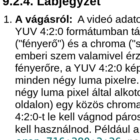
9.2.4. Lábjegyzet
A vágásról:
A videó adat
YUV 4:2:0 formátumban tá
("fényerő") és a chroma ("s
emberi szem valamivel érz
fényerőre, a YUV 4:2:0 ké
minden négy luma pixelre
négy luma pixel által alko
oldalon) egy közös chroma
4:2:0-t le kell vágnod páro
kell használnod. Például 