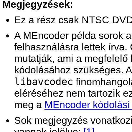
Megjegyzések:
Ez a rész csak NTSC DVD-
A
MEncoder
példa sorok
felhasználásra lettek írva
mutatják, ami a megfelelő 
kódolásához szükséges. A 
libavcodec
finomhangol
eléréséhez nem tartozik ez
meg a
MEncoder kódolási
Sok megjegyzés vonatkozik
vannak jelölve:
[1]