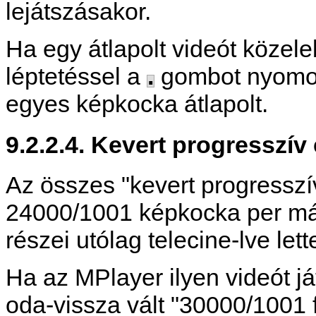
lejátszásakor.
Ha egy átlapolt videót közel
léptetéssel a
.
gombot nyomog
egyes képkocka átlapolt.
9.2.2.4. Kevert progresszív 
Az összes "kevert progresszív
24000/1001 képkocka per más
részei utólag telecine-lve lett
Ha az
MPlayer
ilyen videót j
oda-vissza vált "30000/1001