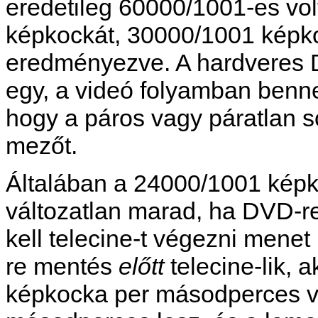
eredetileg 60000/1001-es vol
képkockát, 30000/1001 képk
eredményezve. A hardveres 
egy, a videó folyamban benne
hogy a páros vagy páratlan s
mezőt.
Általában a 24000/1001 kép
változatlan marad, ha DVD-r
kell telecine-t végezni mene
re mentés
előtt
telecine-lik, 
képkocka per másodperces vo