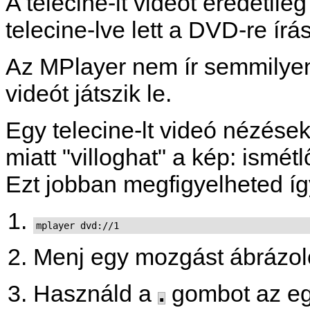
A telecine-lt videót eredetile
telecine-lve lett a DVD-re írá
Az
MPlayer
nem ír semmilyen 
videót játszik le.
Egy telecine-lt videó nézések
miatt "villoghat" a kép: ism
Ezt jobban megfigyelheted íg
mplayer dvd://1
Menj egy mozgást ábrázol
Használd a
.
gombot az eg