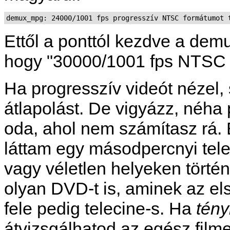
Ettől a ponttól kezdve a de
hogy "30000/1001 fps NTSC f
Ha progresszív videót nézel
átlapolást. De vigyázz, néha 
oda, ahol nem számítasz rá.
láttam egy másodpercnyi tele
vagy véletlen helyeken törté
olyan DVD-t is, aminek az els
fele pedig telecine-s. Ha
tény
átvizsgálhatod az egész filme