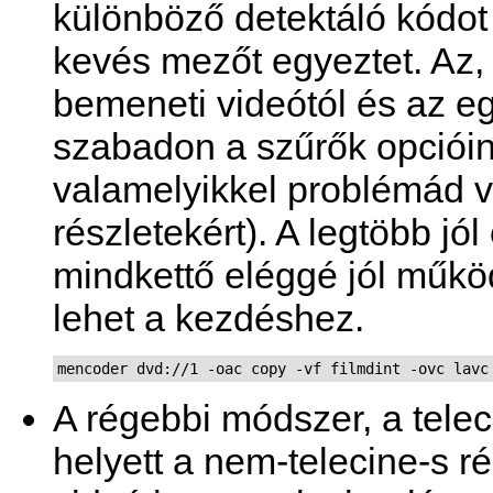
különböző detektáló kódot
kevés mezőt egyeztet. Az, 
bemeneti videótól és az egy
szabadon a szűrők opciói
valamelyikkel problémád v
részletekért). A legtöbb jó
mindkettő eléggé jól működ
lehet a kezdéshez.
mencoder dvd://1 -oac copy -vf filmdint -ovc lavc
A régebbi módszer, a telec
helyett a nem-telecine-s ré