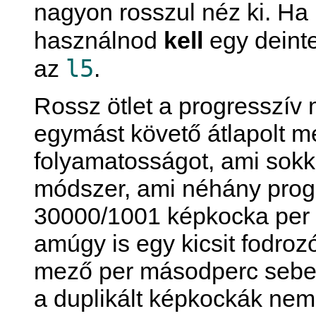
nagyon rosszul néz ki. Ha 
használnod
kell
egy deinte
l5
az
.
Rossz ötlet a progresszív 
egymást követő átlapolt m
folyamatosságot, ami sok
módszer, ami néhány progr
30000/1001 képkocka per 
amúgy is egy kicsit fodro
mező per másodperc sebess
a duplikált képkockák nem