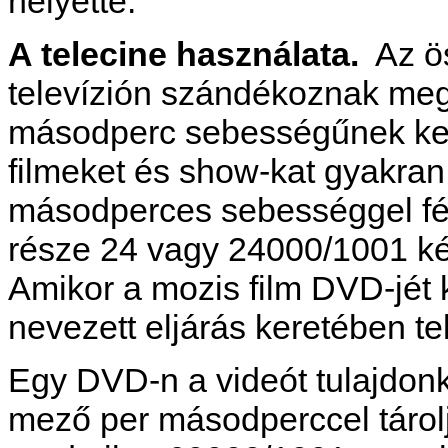
helyette.
A telecine használata.
Az ö
televízión szándékoznak meg
másodperc sebességűnek kell 
filmeket és show-kat gyakra
másodperces sebességgel fé
része 24 vagy 24000/1001 k
Amikor a mozis film DVD-jét k
nevezett eljárás keretében te
Egy DVD-n a videót tulajdo
mező per másodperccel tárol