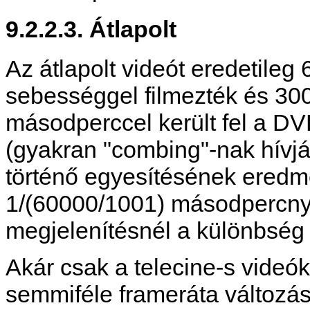
9.2.2.3. Átlapolt
Az átlapolt videót eredetil
sebességgel filmezték és 30
másodperccel került fel a DVD
(gyakran "combing"-nak hívj
történő egyesítésének ered
1/(60000/1001) másodpercnyi
megjelenítésnél a különbség
Akár csak a telecine-s videó
semmiféle frameráta változásr