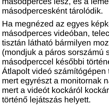
másodperces lesz, és a lem
másodpercesként tárolódik.
Ha megnézed az egyes képk
másodperces videóban, teleci
tisztán látható bármilyen mo
(mondjuk a páros sorszámú s
másodperccel későbbi történé
Átlapolt videó számítógépen t
mert egyrészt a monitornak 
mert a videót kockáról kock
történő lejátszás helyett.