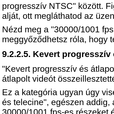
progresszív NTSC" között. F
alját, ott megláthatod az üze
Nézd meg a "30000/1001 fps
meggyőződhetsz róla, hogy te
9.2.2.5. Kevert progresszív 
"Kevert progresszív és átlapo
átlapolt videót összeillesztett
Ez a kategória ugyan úgy vise
és telecine", egészen addig
30000/1001 fps-es részeket 