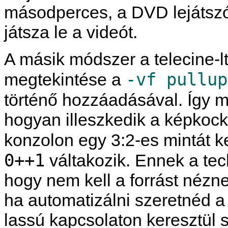
másodperces, a DVD lejátszó
játsza le a videót.
A másik módszer a telecine-lt
-vf pullup
megtekintése a
történő hozzáadásával. Így 
hogyan illeszkedik a képkocká
konzolon egy 3:2-es mintát k
0++1
váltakozik. Ennek a te
hogy nem kell a forrást nézn
ha automatizálni szeretnéd a 
lassú kapcsolaton keresztül 