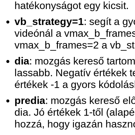
hatékonyságot egy kicsit.
vb_strategy=1
: segít a 
videónál a vmax_b_frames 
vmax_b_frames=2 a vb_stra
dia
: mozgás kereső tartom
lassabb. Negatív értékek t
értékek -1 a gyors kódolá
predia
: mozgás kereső elő
dia. Jó értékek 1-től (alap
hozzá, hogy igazán haszn