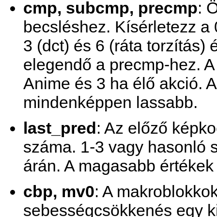
cmp, subcmp, precmp
: 
becsléshez. Kísérletezz a 
3 (dct) és 6 (ráta torzítás
elegendő a precmp-hez. A
Anime és 3 ha élő akció. 
mindenképpen lassabb.
last_pred
: Az előző kép
száma. 1-3 vagy hasonló 
árán. A magasabb értékek 
cbp, mv0
: A makroblokkok 
sebességcsökkenés egy ki