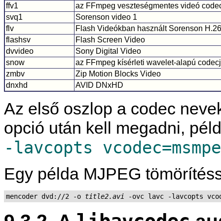
ffv1
az FFmpeg veszteségmentes videó codec
svq1
Sorenson video 1
flv
Flash Videókban használt Sorenson H.2
flashsv
Flash Screen Video
dvvideo
Sony Digital Video
snow
az FFmpeg kísérleti wavelet-alapú codec
zmbv
Zip Motion Blocks Video
dnxhd
AVID DNxHD
Az első oszlop a codec nevek
opció után kell megadni, péld
-lavcopts vcodec=msmpe
Egy példa MJPEG tömörítéss
mencoder dvd://2 -o 
title2.avi
9.3.2. A
aud