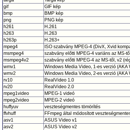
gif
GIF kép
bmp
BMP kép
png
PNG kép
h261
H.261
h263
H.263
h263p
H.263+
mpeg4
ISO szabvány MPEG-4 (DivX, Xvid kompat
msmpeg4
szabvány előtti MPEG-4 variáns az MS-tő
msmpeg4v2
szabvány előtti MPEG-4 az MS-től, v2 (ré
wmv1
Windows Media Video, 1-es verzió (AK
wmv2
Windows Media Video, 2-es verzió (AK
rv10
RealVideo 1.0
rv20
RealVideo 2.0
mpeg1video
MPEG-1 videó
mpeg2video
MPEG-2 videó
huffyuv
veszteségmentes tömörítés
ffvhuff
FFmpeg által módosított veszteségmentes
asv1
ASUS Video v1
asv2
ASUS Video v2