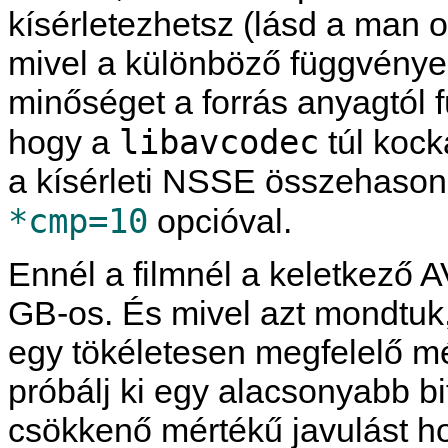
kísérletezhetsz (lásd a man o
mivel a különböző függvénye
minőséget a forrás anyagtól 
libavcodec
hogy a
túl koc
a kísérleti NSSE összehasonl
*cmp=10
opcióval.
Ennél a filmnél a keletkező A
GB-os. És mivel azt mondtuk,
egy tökéletesen megfelelő mé
próbálj ki egy alacsonyabb bit
csökkenő mértékű javulást hoz