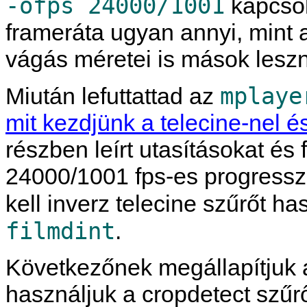
-ofps 24000/1001
kapcsol
frameráta ugyan annyi, mint 
vágás méretei is mások lesz
mplaye
Miután lefuttattad az
mit kezdjünk a telecine-nel
részben leírt utasításokat és
24000/1001 fps-es progresszí
kell inverz telecine szűrőt ha
filmdint
.
Következőnek megállapítjuk a
használjuk a cropdetect szűrő