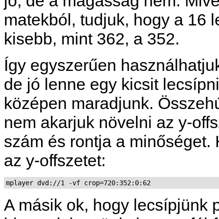
jó, de a magasság nem. Mive
matekból, tudjuk, hogy a 16 
kisebb, mint 362, a 352.
Így egyszerűen használhatju
de jó lenne egy kicsit lecsípn
középen maradjunk. Összehúz
nem akarjuk növelni az y-offsz
szám és rontja a minőséget. H
az y-offszetet:
mplayer dvd://1 -vf crop=720:352:0:62
A másik ok, hogy lecsípjünk p