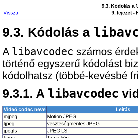
9.3. Kódolás a
Vissza
9. fejezet 
libav
9.3. Kódolás a
libavcodec
A
számos érdek
történő egyszerű kódolást bi
kódolhatsz (többé-kevésbé fris
9.3.1. A
libavcodec
vid
Videó codec neve
Leírás
mjpeg
Motion JPEG
ljpeg
veszteségmentes JPEG
jpegls
JPEG LS
targa
Targa kép