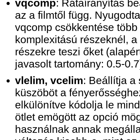
vqcomp
: Rátaírányítás be
az a filmtől függ. Nyugodt
vqcomp csökkentése több 
komplexitású részeknél, a
részekre teszi őket (alapér
javasolt tartomány: 0.5-0.7
vlelim, vcelim
: Beállítja 
küszöböt a fényerősséghe
elkülönítve kódolja le mi
ötlet emögött az opció mög
használnak annak megállap