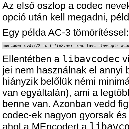
Az első oszlop a codec nevek
opció után kell megadni, pél
Egy példa AC-3 tömörítéssel:
mencoder dvd://2 -o 
title2.avi
libavcodec
Ellentétben a
vi
jei nem használnak el annyi b
hiányzik belőlük némi minimá
van egyáltalán), ami a legt
benne van. Azonban vedd fig
codec-ek nagyon gyorsak és 
libavc
ahol a
MEncoder
t a