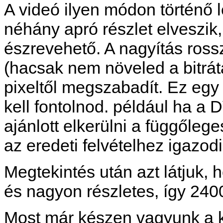
A videó ilyen módon történő le
néhány apró részlet elveszik
észrevehető. A nagyítás ro
(hacsak nem növeled a bitrát
pixeltől megszabadít. Ez egy
kell fontolnod. például ha a 
ajánlott elkerülni a függőleg
az eredeti felvételhez igazodi
Megtekintés után azt látjuk,
és nagyon részletes, így 2400
Most már készen vagyunk a k