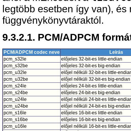
legtöbb esetben így van), és
függvénykönyvtáraktól.
9.3.2.1. PCM/ADPCM formát
PCM/ADPCM codec neve
Leírás
pcm_s32le
előjeles 32-bit-es little-endian
pcm_s32be
előjeles 32-bit-es big-endian
pcm_u32le
előjel nélküli 32-bit-es little-endia
pcm_u32be
előjel nélküli 32-bit-es big-endian
pcm_s24le
előjeles 24-bit-es little-endian
pcm_s24be
előjeles 24-bit-es big-endian
pcm_u24le
előjel nélküli 24-bit-es little-endia
pcm_u24be
előjel nélküli 24-bit-es big-endian
pcm_s16le
előjeles 16-bit-es little-endian
pcm_s16be
előjeles 16-bit-es big-endian
pcm_u16le
előjel nélküli 16-bit-es little-endia