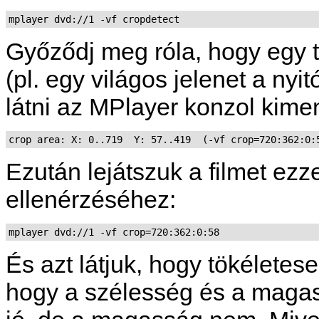
mplayer dvd://1 -vf cropdetect
Győződj meg róla, hogy egy te
(pl. egy világos jelenet a nyi
látni az
MPlayer
konzol kime
crop area: X: 0..719  Y: 57..419  (-vf crop=720:362:0:
Ezután lejátszuk a filmet ezz
ellenérzéséhez:
mplayer dvd://1 -vf crop=720:362:0:58
És azt látjuk, hogy tökélete
hogy a szélesség és a magas