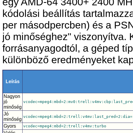
egy AMD-64 3400+ 2400 MHz
kódolási beállítás tartalmaz
per másodpercben) és a PSN
jó minőséghez" viszonyítva. 
forrásanyagodtól, a géped típ
különböző eredményeket kap
Leírás
Nagyon
jó
vcodec=mpeg4:mbd=2:mv0:trell:v4mv:cbp:last_pre
minőség
Jó
vcodec=mpeg4:mbd=2:trell:v4mv:last_pred=2:dia=
minőség
Gyors
vcodec=mpeg4:mbd=2:trell:v4mv:turbo
Valós