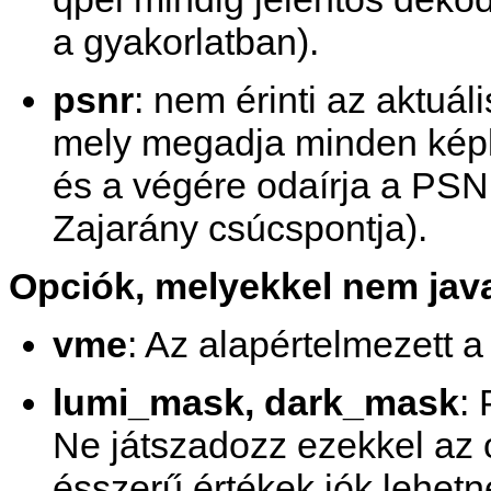
a gyakorlatban).
psnr
: nem érinti az aktuáli
mely megadja minden képk
és a végére odaírja a PSN
Zajarány csúcspontja).
Opciók, melyekkel nem java
vme
: Az alapértelmezett a
lumi_mask, dark_mask
:
Ne játszadozz ezekkel az 
ésszerű értékek jók lehetn