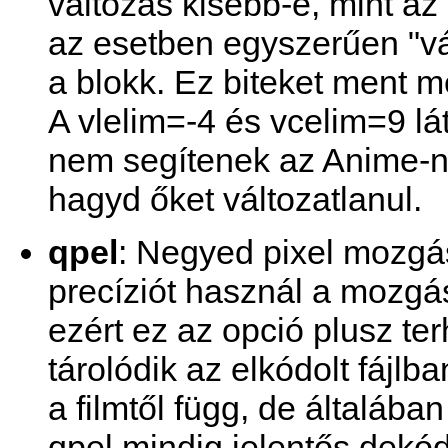
változás kisebb-e, mint a
az esetben egyszerűen "vál
a blokk. Ez biteket ment m
A vlelim=-4 és vcelim=9 lá
nem segítenek az Anime-ná
hagyd őket változatlanul.
qpel
: Negyed pixel mozgá
precíziót használ a mozg
ezért ez az opció plusz ter
tárolódik az elkódolt fájlb
a filmtől függ, de általáb
qpel mindig jelentős dekó