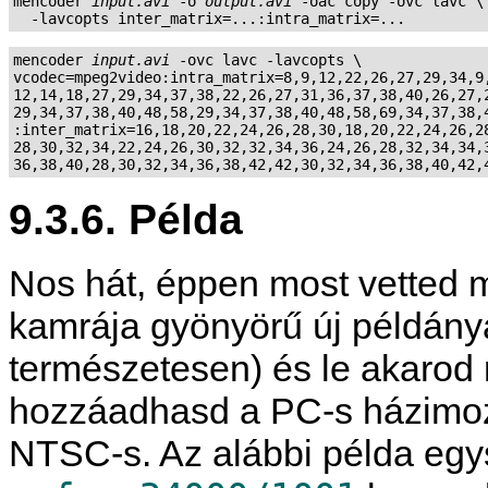
mencoder 
input.avi
 -o 
output.avi
 -oac copy -ovc lavc \

mencoder 
input.avi
 -ovc lavc -lavcopts \

vcodec=mpeg2video:intra_matrix=8,9,12,22,26,27,29,34,9,
12,14,18,27,29,34,37,38,22,26,27,31,36,37,38,40,26,27,2
29,34,37,38,40,48,58,29,34,37,38,40,48,58,69,34,37,38,4
:inter_matrix=16,18,20,22,24,26,28,30,18,20,22,24,26,28
28,30,32,34,22,24,26,30,32,32,34,36,24,26,28,32,34,34,3
9.3.6. Példa
Nos hát, éppen most vetted m
kamrája gyönyörű új példányá
természetesen) és le akarod r
hozzáadhasd a PC-s házimozi
NTSC-s. Az alábbi példa egy