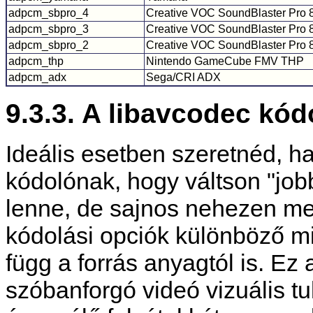
adpcm_sbpro_4
Creative VOC SoundBlaster Pro 8
adpcm_sbpro_3
Creative VOC SoundBlaster Pro 8
adpcm_sbpro_2
Creative VOC SoundBlaster Pro 8
adpcm_thp
Nintendo GameCube FMV THP
adpcm_adx
Sega/CRI ADX
9.3.3. A libavcodec kód
Ideális esetben szeretnéd, h
kódolónak, hogy váltson "job
lenne, de sajnos nehezen me
kódolási opciók különböző 
függ a forrás anyagtól is. Ez 
szóbanforgó videó vizuális t