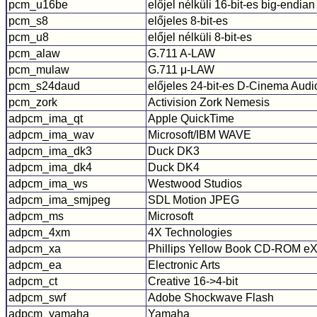
pcm_u16be
előjel nélküli 16-bit-es big-endian
pcm_s8
előjeles 8-bit-es
pcm_u8
előjel nélküli 8-bit-es
pcm_alaw
G.711 A-LAW
pcm_mulaw
G.711 μ-LAW
pcm_s24daud
előjeles 24-bit-es D-Cinema Aud
pcm_zork
Activision Zork Nemesis
adpcm_ima_qt
Apple QuickTime
adpcm_ima_wav
Microsoft/IBM WAVE
adpcm_ima_dk3
Duck DK3
adpcm_ima_dk4
Duck DK4
adpcm_ima_ws
Westwood Studios
adpcm_ima_smjpeg
SDL Motion JPEG
adpcm_ms
Microsoft
adpcm_4xm
4X Technologies
adpcm_xa
Phillips Yellow Book CD-ROM eXt
adpcm_ea
Electronic Arts
adpcm_ct
Creative 16->4-bit
adpcm_swf
Adobe Shockwave Flash
adpcm_yamaha
Yamaha