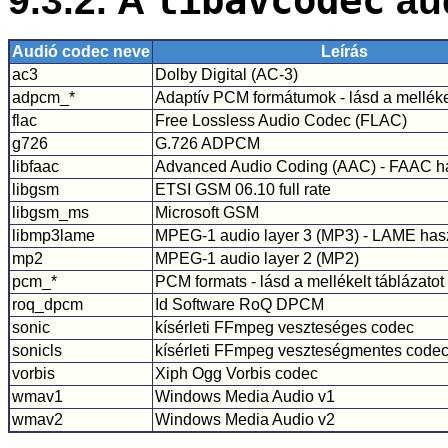
libavcodec
Audió codec neve
Leírás
ac3
Dolby Digital (AC-3)
adpcm_*
Adaptív PCM formátumok - lásd a mellékel
flac
Free Lossless Audio Codec (FLAC)
g726
G.726 ADPCM
libfaac
Advanced Audio Coding (AAC) - FAAC ha
libgsm
ETSI GSM 06.10 full rate
libgsm_ms
Microsoft GSM
libmp3lame
MPEG-1 audio layer 3 (MP3) - LAME has
mp2
MPEG-1 audio layer 2 (MP2)
pcm_*
PCM formats - lásd a mellékelt táblázatot
roq_dpcm
Id Software RoQ DPCM
sonic
kísérleti FFmpeg veszteséges codec
sonicls
kísérleti FFmpeg veszteségmentes code
vorbis
Xiph Ogg Vorbis codec
wmav1
Windows Media Audio v1
wmav2
Windows Media Audio v2