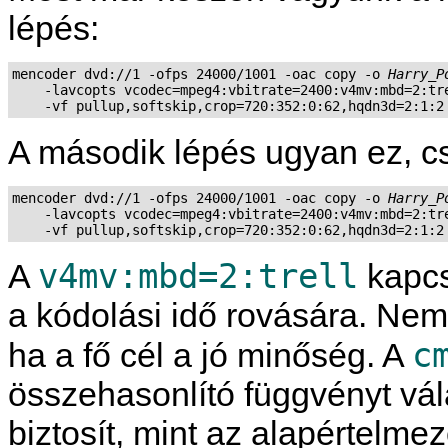
lépés:
mencoder dvd://1 -ofps 24000/1001 -oac copy -o 
Harry_P
    -lavcopts vcodec=mpeg4:vbitrate=2400:v4mv:mbd=2:tre
A második lépés ugyan ez, 
mencoder dvd://1 -ofps 24000/1001 -oac copy -o 
Harry_P
    -lavcopts vcodec=mpeg4:vbitrate=2400:v4mv:mbd=2:tre
v4mv:mbd=2:trell
A
kapcs
a kódolási idő rovására. Nem
c
ha a fő cél a jó minőség. A
összehasonlító függvényt vál
biztosít, mint az alapértelmez