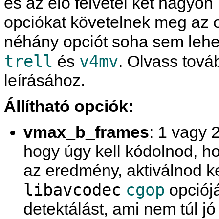
és az élő felvétel két nagyo
opciókat követelnek meg az o
néhány opciót soha sem lehet
trell
v4mv
és
. Olvass tová
leírásához.
Állítható opciók:
vmax_b_frames
: 1 vagy 2
hogy úgy kell kódolnod, h
az eredmény, aktiválnod k
libavcodec
cgop
opciójá
detektálást, ami nem túl jó 