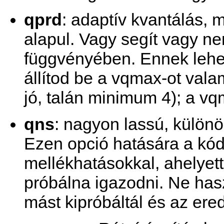
qprd
: adaptív kvantálás,
alapul. Vagy segít vagy n
függvényében. Ennek lehe
állítod be a vqmax-ot vala
jó, talán minimum 4); a vq
qns
: nagyon lassú, külön
Ezen opció hatására a kódo
mellékhatásokkal, ahelyett
próbálna igazodni. Ne has
mást kipróbáltál és az er