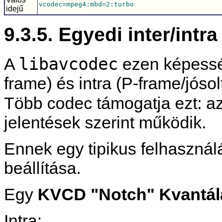
vcodec=mpeg4:mbd=2:turbo
idejű
9.3.5. Egyedi inter/intr
libavcodec
A
ezen képesség
frame) és intra (P-frame/jósol
Több codec támogatja ezt: a
jelentések szerint működik.
Ennek egy tipikus felhaszná
beállítása.
Egy
KVCD "Notch" Kvantálá
Intra: