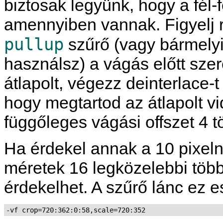
biztosak legyünk, hogy a fél-f
amennyiben vannak. Figyelj rá
pullup
szűrő (vagy bármelyik
használsz) a vágás előtt sze
átlapolt, végezz deinterlace-t
hogy megtartod az átlapolt v
függőleges vágási offszet 4 
Ha érdekel annak a 10 pixeln
méretek 16 legközelebbi több
érdekelhet. A szűrő lánc ez e
-vf crop=720:362:0:58,scale=720:352