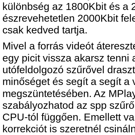
különbség az 1800Kbit és a 2
észrevehetetlen 2000Kbit fel
csak kedved tartja.
Mivel a forrás videót átereszt
egy picit vissza akarsz tenni
utófeldolgozó szűrővel draszt
minőséget és segít a segít 
megszüntetésében. Az
MPla
szabályozhatod az spp szűrő
CPU-tól függően. Emellett v
korrekciót is szeretnél csinál