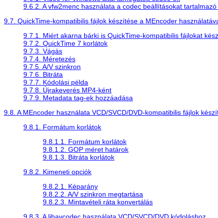
9.6.2. A vfw2menc használata a codec beállításokat tartalmazó 
9.7.
QuickTime
-kompatibilis fájlok készítése a
MEncoder
használatáva
9.7.1. Miért akarna bárki is
QuickTime
-kompatibilis fájlokat kés
9.7.2.
QuickTime
7 korlátok
9.7.3. Vágás
9.7.4. Méretezés
9.7.5. A/V szinkron
9.7.6. Bitráta
9.7.7. Kódolási példa
9.7.8. Újrakeverés MP4-ként
9.7.9. Metadata tag-ek hozzáadása
9.8. A
MEncoder
használata VCD/SVCD/DVD-kompatibilis fájlok készí
9.8.1. Formátum korlátok
9.8.1.1. Formátum korlátok
9.8.1.2. GOP méret határok
9.8.1.3. Bitráta korlátok
9.8.2. Kimeneti opciók
9.8.2.1. Képarány
9.8.2.2. A/V szinkron megtartása
9.8.2.3. Mintavételi ráta konvertálás
9.8.3. A libavcodec használata VCD/SVCD/DVD kódoláshoz