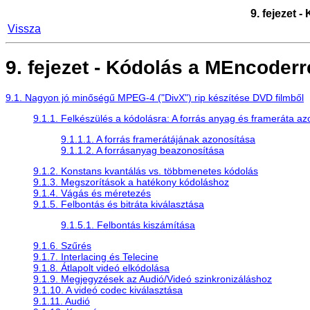
9. fejezet 
Vissza
9. fejezet - Kódolás a
MEncoder
r
9.1. Nagyon jó minőségű MPEG-4 ("DivX") rip készítése DVD filmből
9.1.1. Felkészülés a kódolásra: A forrás anyag és frameráta az
9.1.1.1. A forrás framerátájának azonosítása
9.1.1.2. A forrásanyag beazonosítása
9.1.2. Konstans kvantálás vs. többmenetes kódolás
9.1.3. Megszorítások a hatékony kódoláshoz
9.1.4. Vágás és méretezés
9.1.5. Felbontás és bitráta kiválasztása
9.1.5.1. Felbontás kiszámítása
9.1.6. Szűrés
9.1.7. Interlacing és Telecine
9.1.8. Átlapolt videó elkódolása
9.1.9. Megjegyzések az Audió/Videó szinkronizáláshoz
9.1.10. A videó codec kiválasztása
9.1.11. Audió