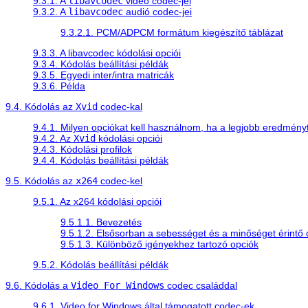
9.3.1. A
libavcodec
videó codec-jei
9.3.2. A
libavcodec
audió codec-jei
9.3.2.1. PCM/ADPCM formátum kiegészítő táblázat
9.3.3. A libavcodec kódolási opciói
9.3.4. Kódolás beállítási példák
9.3.5. Egyedi inter/intra matricák
9.3.6. Példa
9.4. Kódolás az
Xvid
codec-kal
9.4.1. Milyen opciókat kell használnom, ha a legjobb eredmén
9.4.2. Az
Xvid
kódolási opciói
9.4.3. Kódolási profilok
9.4.4. Kódolás beállítási példák
9.5. Kódolás az
x264
codec-kel
9.5.1. Az x264 kódolási opciói
9.5.1.1. Bevezetés
9.5.1.2. Elsősorban a sebességet és a minőséget érintő 
9.5.1.3. Különböző igényekhez tartozó opciók
9.5.2. Kódolás beállítási példák
9.6. Kódolás a
Video For Windows
codec családdal
9.6.1. Video for Windows által támogatott codec-ek