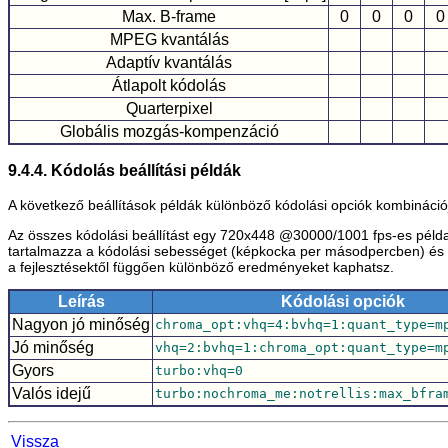
Max. B-frame
0
0
0
0
MPEG kvantálás
Adaptív kvantálás
Átlapolt kódolás
Quarterpixel
Globális mozgás-kompenzáció
9.4.4. Kódolás beállítási példák
A következő beállítások példák különböző kódolási opciók kombináció
Az összes kódolási beállítást egy 720x448 @30000/1001 fps-es példa 
tartalmazza a kódolási sebességet (képkocka per másodpercben) és a
a fejlesztésektől függően különböző eredményeket kaphatsz.
Leírás
Kódolási opciók
Nagyon jó minőség
chroma_opt:vhq=4:bvhq=1:quant_type=m
Jó minőség
vhq=2:bvhq=1:chroma_opt:quant_type=m
Gyors
turbo:vhq=0
Valós idejű
turbo:nochroma_me:notrellis:max_bfra
Vissza