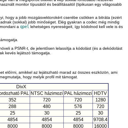
znált monitor típusától és beállításaitól (tipikusan egy világosabb
yi, hogy a jobb mozgásvektorokért cserébe csökken a bitráta (ezért
g adnak (sokkal) jobb minőséget. Elég gyakran a codec még mindig
egmondani a
qpel
lehetséges nyereségeit, így kódolnod kell vele is és
támogatja.
eli a PSNR-t, de jelentősen lelassítja a kódolást (és a dekódolást
ak kevés lejátszó támogatja.
et előírni, amikkel az lejátszható marad az összes eszközön, ami
megmutatja, hogy melyik profil mit támogat.
DivX
ordozható PAL
NTSC házimozi
PAL házimozi
HDTV
352
720
720
1280
288
480
576
720
25
30
25
30
4854
4854
4854
9708.4
8000
8000
8000
16000