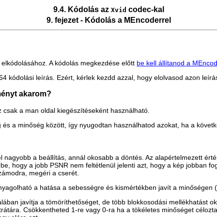
9.4. Kódolás az
codec-kal
Xvid
9. fejezet - Kódolás a
MEncoder
rel
elkódolásához. A kódolás megkezdése előtt
be kell állítanod a
MEncod
264 kódolási leírás. Ezért, kérlek kezdd azzal, hogy elolvasod azon leír
dményt akarom?
z csak a man oldal kiegészítéseként használható.
g és a minőség között, így nyugodtan használhatod azokat, ha a követke
inél nagyobb a beállítás, annál okosabb a döntés. Az alapértelmezett é
be, hogy a jobb PSNR nem feltétlenül jelenti azt, hogy a kép jobban fog
számodra, megéri a cserét.
anyagolható a hatása a sebességre és kismértékben javít a minőségen 
ában javítja a tömöríthetőséget, de több blokkosodási mellékhatást o
trátára. Csökkentheted 1-re vagy 0-ra ha a tökéletes minőséget célozta