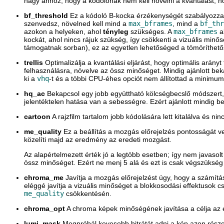
nagy ahhoz, hogy a kódolónak nem kell növelni a kvantálást, ho
bf_threshold
Ez a kódoló B-kocka érzékenységét szabályozza, 
szenvedsz, növelned kell mind a
max_bframes
, mind a
bf_thr
azokon a helyeken, ahol
tényleg
szükséges. A
max_bframes
a
kockát, ahol nincs rájuk szükség, így csökkenti a vizuális minő
támogatnak sorban), ez az egyetlen lehetőséged a tömöríthető
trellis
Optimalizálja a kvantálási eljárást, hogy optimális arány
felhasználásra, növelve az össz minőséget. Mindig ajánlott be
ki a
vhq
-t és a többi CPU-éhes opciót nem állítottad a minimum
hq_ac
Bekapcsol egy jobb együttható kölcségbecslő módszert, 
jelentéktelen hatása van a sebességre. Ezért ajánlott mindig b
cartoon
A rajzfilm tartalom jobb kódolására lett kitalálva és ni
me_quality
Ez a beállítás a mozgás előrejelzés pontosságát v
közelíti majd az eredmény az eredeti mozgást.
Az alapértelmezett érték jó a legtöbb esetben; így nem javaso
össz minőséget. Ezért ne menj 5 alá és ezt is csak végszükség 
chroma_me
Javítja a mozgás előrejelzést úgy, hogy a számítá
eléggé javítja a vizuális minőséget a blokkosodási effektusok c
me_quality
csökkentésén.
chroma_opt
A chroma képek minőségének javítása a célja az egy
lumi_mask
Megpróbál kevesebb bitrátát adni a kép azon részei