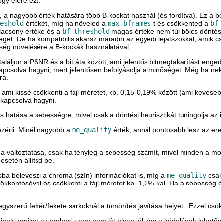
gy elére ezt.
a nagyobb érték hatására több B-kockát használ (és fordítva). Ez a be
eshold
értékét, míg ha növeled a
max_bframes
-t és csökkented a
bf
lacsony értéke és a
bf_threshold
magas értéke nem túl bölcs döntés, 
séget. De ha kompatibilis akarsz maradni az egyedi lejátszókkal, amik c
ség növelésére a B-kockák használatával.
t találjon a PSNR és a bitráta között, ami jelentős bitmegtakarítást en
kapcsolva hagyni, mert jelentősen befolyásolja a minőséget. Még ha ne
ra.
ami kissé csökkenti a fájl méretet, kb. 0,15-0,19% között (ami keve
ekapcsolva hagyni.
ncs hatása a sebességre, mivel csak a döntési heurisztikát tuningolja az 
ezérli. Minél nagyobb a
me_quality
érték, annál pontosabb lesz az er
lt a változtatása, csak ha tényleg a sebesség számít, mivel minden a m
esetén állítsd be.
sba beleveszi a chroma (szín) információkat is, míg a
me_quality
csak
sökkentésével és csökkenti a fájl méretet kb. 1,3%-kal. Ha a sebesség é
szerű fehér/fekete sarkoknál a tömörítés javítása helyett. Ezzel csökk
nek, amiket az emberi szem nem lát olyan jól, így a kódolónak lehetős