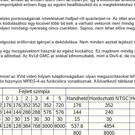
ontjából erősen függ az egyéni beállításoktól és a megtekintéshez has
zés pontosságának növelésével halfpel-ről quarterpel-re. Az ötlet ann
kódolásához egy kicsivel több bit kell, a várható vektorok nem mindi
emmilyen minőségi nyereség nincs cserében. Sajnos, nem lehet előre m
olgozási erőforrást igényel a dekódolása. Nem minden asztali lejátszó 
gy egy mozgásvektort használ az egész kockához. Ez majdnem mindig növ
 állítottad. Az
Xvid
GMC-je sokkal kifinomultabb, mint a DivX-é, de cs
mivel az XVid videó folyam tulajdonságaiban olyan megszorításokat leh
ára és bizonyos MPEG-4-es funkciókra vonatkoznak. A következő táblázat 
Fejlett szimpla
0
1
2
3
4
5
Handheld
Hordozható NTSC
H
2
176
176
352
352
352
720
176
352
8
144
144
288
288
576
576
144
240
5
30
30
15
30
30
30
15
30
4
128
128
384
768
3000
8000
537.6
4854
800
8000