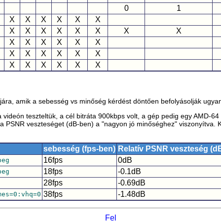
0
1
X
X
X
X
X
X
X
X
X
X
X
X
X
X
X
X
X
X
X
X
X
X
X
X
X
X
X
X
X
X
X
X
jára, amik a sebesség vs minőség kérdést döntően befolyásolják ugyana
videón teszteltük, a cél bitráta 900kbps volt, a gép pedig egy AMD-6
 PSNR veszteséget (dB-ben) a "nagyon jó minőséghez" viszonyítva. Ké
sebesség (fps-ben)
Relatív PSNR veszteség (d
16fps
0dB
peg
18fps
-0.1dB
peg
28fps
-0.69dB
38fps
-1.48dB
mes=0:vhq=0
Fel