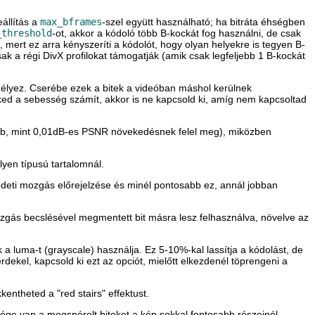
állítás a
max_bframes
-szel együtt használható; ha bitráta éhségben
_threshold
-ot, akkor a kódoló több B-kockát fog használni, de csak
mert ez arra kényszeríti a kódolót, hogy olyan helyekre is tegyen B-
sak a régi DivX profilokat támogatják (amik csak legfeljebb 1 B-kockát
gedélyez. Cserébe ezek a bitek a videóban máshol kerülnek
ked a sebesség számít, akkor is ne kapcsold ki, amíg nem kapcsoltad
sebb, mint 0,01dB-es PSNR növekedésnek felel meg), miközben
ilyen típusú tartalomnál.
edeti mozgás előrejelzése és minél pontosabb ez, annál jobban
ozgás becslésével megmentett bit másra lesz felhasználva, növelve az
 a luma-t (grayscale) használja. Ez 5-10%-kal lassítja a kódolást, de
rdekel, kapcsold ki ezt az opciót, mielőtt elkezdenél töprengeni a
entheted a "red stairs" effektust.
ége van a megspórolt biteket a kép sokkal fontosabb részeinél