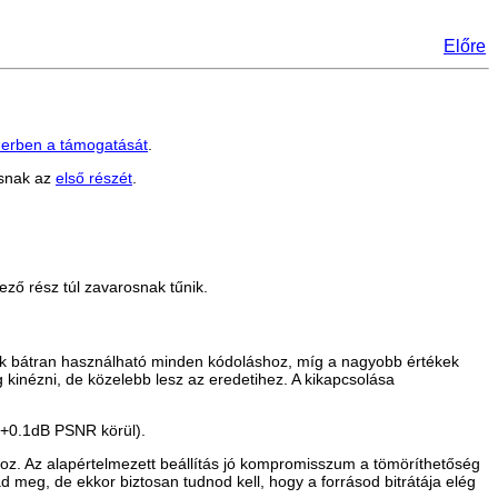
Előre
er
ben a támogatását
.
ásnak az
első részét
.
ző rész túl zavarosnak tűnik.
rték bátran használható minden kódoláshoz, míg a nagyobb értékek
 kinézni, de közelebb lesz az eredetihez. A kikapcsolása
(+0.1dB PSNR körül).
koz. Az alapértelmezett beállítás jó kompromisszum a tömöríthetőség
d meg, de ekkor biztosan tudnod kell, hogy a forrásod bitrátája elég