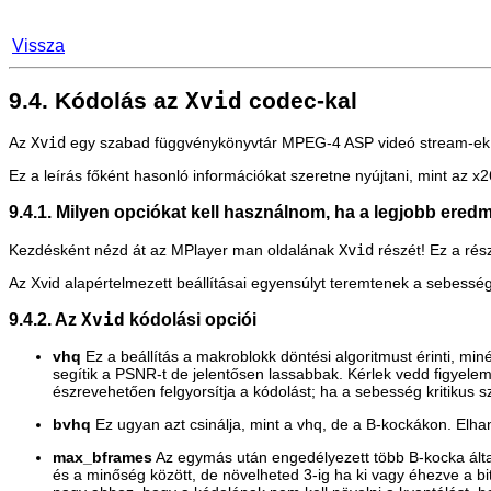
Vissza
9.4. Kódolás az
Xvid
codec-kal
Az
Xvid
egy szabad függvénykönyvtár MPEG-4 ASP videó stream-ek 
Ez a leírás főként hasonló információkat szeretne nyújtani, mint az x
9.4.1. Milyen opciókat kell használnom, ha a legjobb ere
Kezdésként nézd át az
MPlayer
man oldalának
Xvid
részét! Ez a rés
Az Xvid alapértelmezett beállításai egyensúlyt teremtenek a sebessé
9.4.2. Az
Xvid
kódolási opciói
vhq
Ez a beállítás a makroblokk döntési algoritmust érinti, m
segítik a PSNR-t de jelentősen lassabbak. Kérlek vedd figyelem
észrevehetően felgyorsítja a kódolást; ha a sebesség kritikus 
bvhq
Ez ugyan azt csinálja, mint a vhq, de a B-kockákon. Elh
max_bframes
Az egymás után engedélyezett több B-kocka által
és a minőség között, de növelheted 3-ig ha ki vagy éhezve a bi