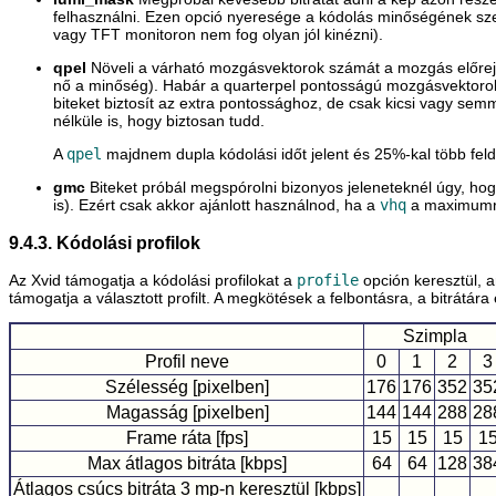
felhasználni. Ezen opció nyeresége a kódolás minőségének szemp
vagy TFT monitoron nem fog olyan jól kinézni).
qpel
Növeli a várható mozgásvektorok számát a mozgás előrejel
nő a minőség). Habár a quarterpel pontosságú mozgásvektorok 
biteket biztosít az extra pontossághoz, de csak kicsi vagy s
nélküle is, hogy biztosan tudd.
A
qpel
majdnem dupla kódolási időt jelent és 25%-kal több feld
gmc
Biteket próbál megspórolni bizonyos jeleneteknél úgy, ho
is). Ezért csak akkor ajánlott használnod, ha a
vhq
a maximumra
9.4.3. Kódolási profilok
Az Xvid támogatja a kódolási profilokat a
profile
opción keresztül, a
támogatja a választott profilt. A megkötések a felbontásra, a bitrát
Szimpla
Profil neve
0
1
2
3
Szélesség [pixelben]
176
176
352
35
Magasság [pixelben]
144
144
288
28
Frame ráta [fps]
15
15
15
1
Max átlagos bitráta [kbps]
64
64
128
38
Átlagos csúcs bitráta 3 mp-n keresztül [kbps]