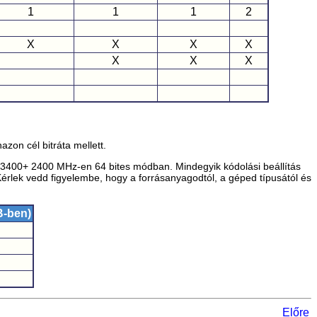
1
1
1
2
X
X
X
X
X
X
X
zon cél bitráta mellett.
4 3400+ 2400 MHz-en 64 bites módban. Mindegyik kódolási beállítás
rlek vedd figyelembe, hogy a forrásanyagodtól, a géped típusától és
B-ben)
Előre