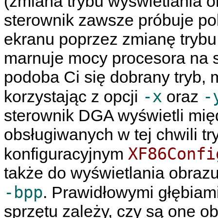
(zmiana trybu wyświetlania o
sterownik zawsze próbuje po
ekranu poprzez zmianę trybu 
marnuje mocy procesora na s
podoba Ci się dobrany tryb, 
-x
-
korzystając z opcji
oraz
sterownik DGA wyświetli międ
obsługiwanych w tej chwili t
XF86Confi
konfiguracyjnym
także do wyświetlania obrazu
-bpp
. Prawidłowymi głębiami
sprzętu zależy, czy są one o