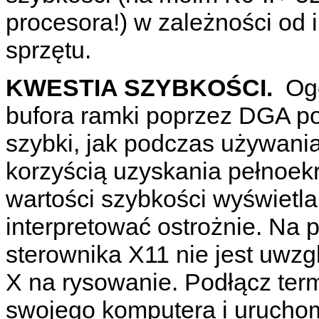
procesora!) w zależności od
sprzętu.
KWESTIA SZYBKOŚCI.
Ogó
bufora ramki poprzez DGA po
szybki, jak podczas używani
korzyścią uzyskania pełnoe
wartości szybkości wyświetl
interpretować ostrożnie. Na p
sterownika X11 nie jest uwz
X na rysowanie. Podłącz ter
swojego komputera i uruch