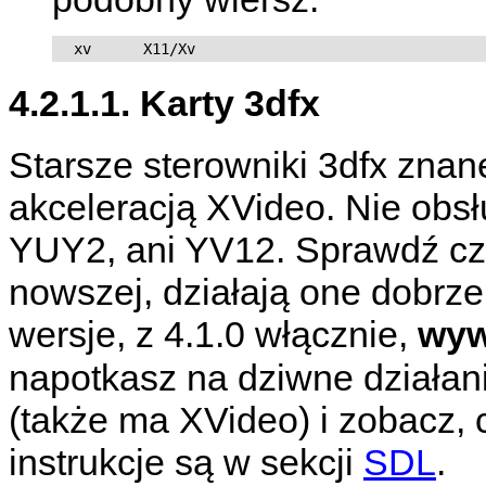
  xv      X11/Xv
4.2.1.1. Karty 3dfx
Starsze sterowniki 3dfx znane
akceleracją XVideo. Nie obsł
YUY2, ani YV12. Sprawdź czy
nowszej, działają one dobrz
wersje, z 4.1.0 włącznie,
wyw
napotkasz na dziwne działa
(także ma XVideo) i zobacz,
instrukcje są w sekcji
SDL
.