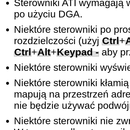
Sterowniki ATI wymagają w
po użyciu DGA.
Niektóre sterowniki po pro
rozdzielczości (użyj
Ctrl
+
A
Ctrl
+
Alt
+
Keypad -
aby prz
Niektóre sterowniki wyświe
Niektóre sterowniki kłamią
mapują na przestrzeń adr
nie będzie używać podwój
Niektóre sterowniki nie z