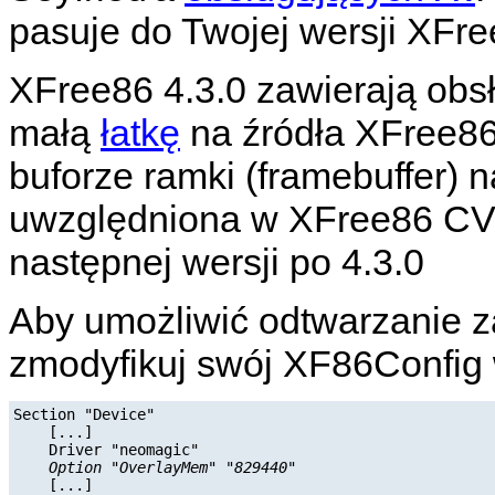
pasuje do Twojej wersji XFre
XFree86 4.3.0 zawierają obs
małą
łatkę
na źródła XFree86,
buforze ramki (framebuffer) n
uwzględniona w XFree86 CVS
następnej wersji po 4.3.0
Aby umożliwić odtwarzanie 
zmodyfikuj swój XF86Config 
Section "Device"

    [...]

    Driver "neomagic"

Option "OverlayMem" "829440"
    [...]
