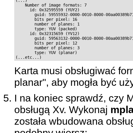
(...)

    Number of image formats: 7

      id: 0x32595559 (YUY2)

        guid: 59555932-0000-0010-8000-00aa00389b71
        bits per pixel: 16

        number of planes: 1

        type: YUV (packed)

      id: 0x32315659 (YV12)

        guid: 59563132-0000-0010-8000-00aa00389b71
        bits per pixel: 12

        number of planes: 3

        type: YUV (planar)

(...etc...)
Karta musi obsługiwać fo
planar", aby mogła być u
I na koniec sprawdź, czy
M
obsługą Xv. Wykonaj
mpla
została wbudowana obsług
podobny wiersz: