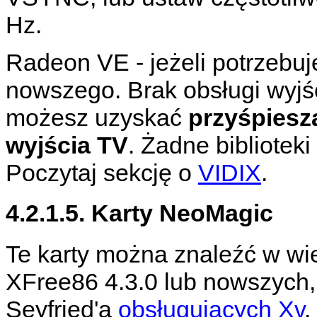
Hz.
Radeon VE - jeżeli potrzebuj
nowszego. Brak obsługi wyjś
możesz uzyskać
przyśpiesz
wyjścia TV
. Żadne biblioteki
Poczytaj sekcję o
VIDIX
.
4.2.1.5. Karty NeoMagic
Te karty można znaleźć w wi
XFree86 4.3.0 lub nowszych,
Seyfried'a
obsługujących Xv
.