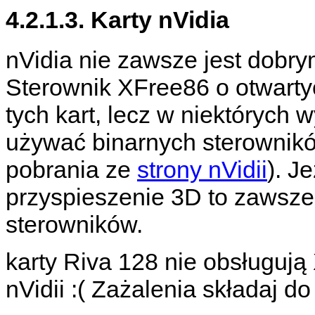
4.2.1.3. Karty nVidia
nVidia nie zawsze jest dobry
Sterownik XFree86 o otwarty
tych kart, lecz w niektóryc
używać binarnych sterownikó
pobrania ze
strony nVidii
). J
przyspieszenie 3D to zawsze
sterowników.
karty Riva 128 nie obsługuj
nVidii :( Zażalenia składaj do 