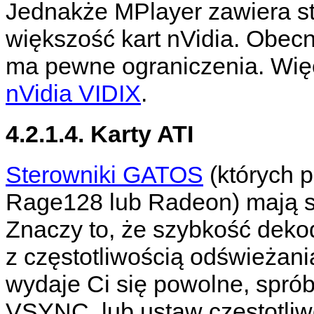
Jednakże
MPlayer
zawiera s
większość kart nVidia. Obecn
ma pewne ograniczenia. Więce
nVidia VIDIX
.
4.2.1.4. Karty ATI
Sterowniki GATOS
(których 
Rage128 lub Radeon) mają 
Znaczy to, że szybkość deko
z częstotliwością odświeżani
wydaje Ci się powolne, sprób
VSYNC, lub ustaw częstotliwo