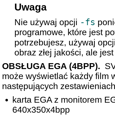
Uwaga
-fs
Nie używaj opcji
poni
programowe, które jest p
potrzebujesz, używaj opcj
obraz złej jakości, ale jes
OBSŁUGA EGA (4BPP).
SV
może wyświetlać każdy film w
następujących zestawieniach
karta EGA z monitorem E
640x350x4bpp