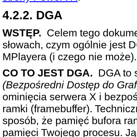
4.2.2. DGA
WSTĘP.
Celem tego dokumen
słowach, czym ogólnie jest D
MPlayera
(i czego nie może).
CO TO JEST DGA.
DGA
to 
(Bezpośredni Dostęp do Grafi
ominięcia serwera X i bezpo
ramki (framebuffer). Technicz
sposób, że pamięć bufora ra
pamięci Twojego procesu. Ją