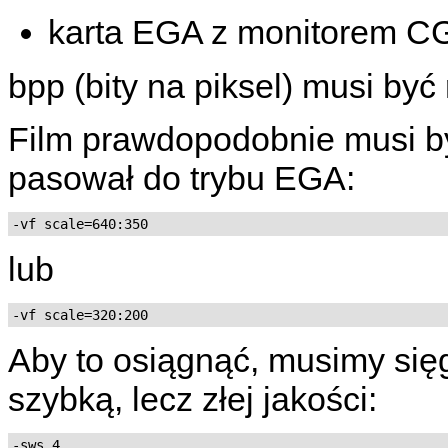
karta EGA z monitorem C
bpp (bity na piksel) musi być
Film prawdopodobnie musi b
pasował do trybu EGA:
-vf scale=640:350
lub
-vf scale=320:200
Aby to osiągnąć, musimy si
szybką, lecz złej jakości:
-sws 4