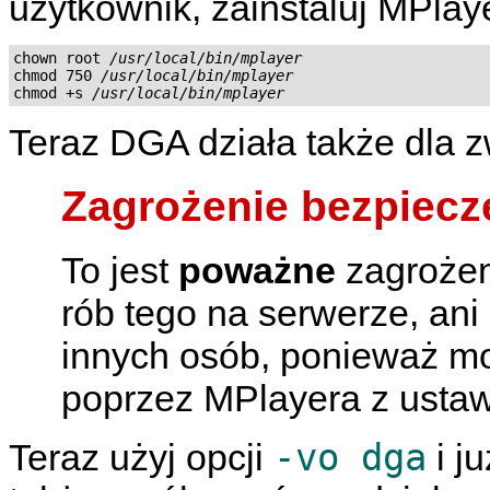
użytkownik, zainstaluj
MPlay
chown root 
/usr/local/bin/mplayer
chmod 750 
/usr/local/bin/mplayer
chmod +s 
/usr/local/bin/mplayer
Teraz DGA działa także dla 
Zagrożenie bezpiec
To jest
poważne
zagrożen
rób tego na serwerze, an
innych osób, ponieważ m
poprzez
MPlayera
z ustaw
-vo dga
Teraz użyj opcji
i j