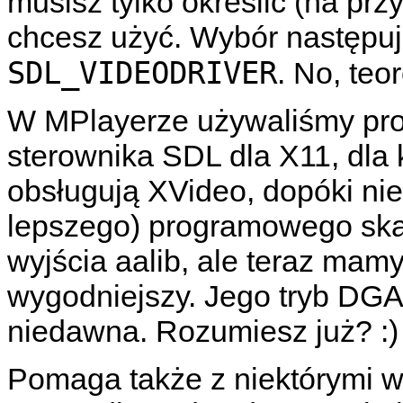
musisz tylko określić (na prz
chcesz użyć. Wybór następu
SDL_VIDEODRIVER
. No, teo
W
MPlayerze
używaliśmy pr
sterownika SDL dla X11, dla k
obsługują XVideo, dopóki ni
lepszego) programowego ska
wyjścia aalib, ale teraz mamy
wygodniejszy. Jego tryb DGA 
niedawna. Rozumiesz już? :)
Pomaga także z niektórymi w