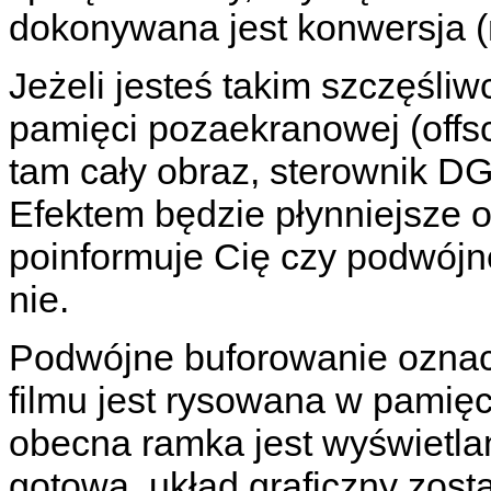
dokonywana jest konwersja (
Jeżeli jesteś takim szczęśl
pamięci pozaekranowej (offs
tam cały obraz, sterownik D
Efektem będzie płynniejsze o
poinformuje Cię czy podwójn
nie.
Podwójne buforowanie oznac
filmu jest rysowana w pamię
obecna ramka jest wyświetl
gotowa, układ graficzny zost