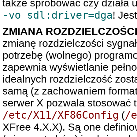
także spróbować czy działa u
-vo sdl:driver=dga
! Jes
ZMIANA ROZDZIELCZOŚCI
zmianę rozdzielczości sygnał
potrzebę (wolnego) program
zapewnia wyświetlanie pełn
idealnych rozdzielczość zost
samą (z zachowaniem formatu
serwer X pozwala stosować t
/etc/X11/XF86Config
/e
(
XFree 4.X.X). Są one defini