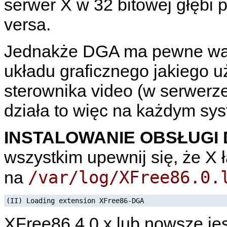
serwer X w 32 bitowej głębi p
versa.
Jednakże DGA ma pewne wad
układu graficznego jakiego u
sterownika video (w serwerz
działa to więc na każdym sys
INSTALOWANIE OBSŁUGI
wszystkim upewnij się, że X 
/var/log/XFree86.0.
na
(II) Loading extension XFree86-DGA
XFree86 4.0.x lub nowsze je