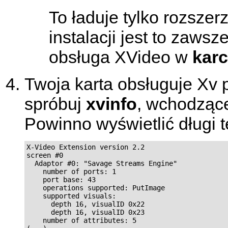
To ładuje tylko rozsze
instalacji jest to zaws
obsługa XVideo w
karc
Twoja karta obsługuje Xv 
spróbuj
xvinfo
, wchodzące
Powinno wyświetlić długi 
X-Video Extension version 2.2

screen #0

  Adaptor #0: "Savage Streams Engine"

    number of ports: 1

    port base: 43

    operations supported: PutImage

    supported visuals:

      depth 16, visualID 0x22

      depth 16, visualID 0x23

    number of attributes: 5
