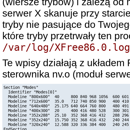
(wiersze trybów) i zależą od
serwer X skanuje przy starcie
tryby nie pasujące do Twojeg
które tryby przetrwały ten pr
/var/log/XFree86.0.log
Te wpisy działają z układem
sterownika nv.o (moduł serwe
Section "Modes"

  Identifier "Modes[0]"

  Modeline "800x600"  40     800 840 968 1056  600 601 
  Modeline "712x600"  35.0   712 740 850 900   400 410 
  Modeline "640x480"  25.175 640 664 760 800   480 491 
  Modeline "400x300"  20     400 416 480 528   300 301 
  Modeline "352x288"  25.10  352 368 416 432   288 296 
  Modeline "352x240"  15.750 352 368 416 432   240 244 
  Modeline "320x240"  12.588 320 336 384 400   240 245 