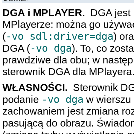
DGA i MPLAYER.
DGA jest
MPlayerze
: można go używa
-vo sdl:driver=dga
(
) or
-vo dga
DGA (
). To, co zost
prawdziwe dla obu; w następn
sterownik DGA dla
MPlayera
WŁASNOŚCI.
Sterownik DG
-vo dga
podanie
w wierszu
zachowaniem jest zmiana rozd
pasującą do obrazu. Świado