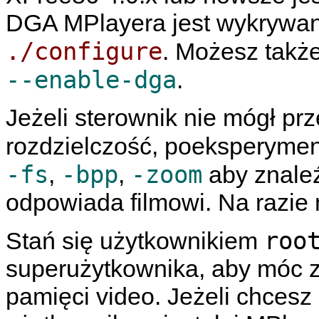
DGA
MPlayera
jest wykrywan
./configure
. Możesz takż
--enable-dga
.
Jeżeli sterownik nie mógł prz
rozdzielczość, poeksperymen
-fs
-bpp
-zoom
,
,
aby znaleź
odpowiada filmowi. Na razie
roo
Stań się użytkownikiem
superużytkownika, aby móc 
pamięci video. Jeżeli chcesz