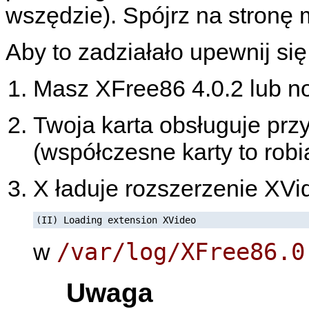
wszędzie). Spójrz na stronę 
Aby to zadziałało upewnij się
Masz XFree86 4.0.2 lub n
Twoja karta obsługuje prz
(współczesne karty to robi
X ładuje rozszerzenie XVi
(II) Loading extension XVideo
/var/log/XFree86.0
w
Uwaga