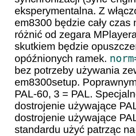
eksperymentalna. Z włąc
em8300 będzie cały czas 
różnić od zegara
MPlayer
skutkiem będzie opuszcze
norm
opóźnionych ramek.
bez potrzeby używania zew
em8300setup. Poprawnymi
PAL-60, 3 = PAL. Specjaln
dostrojenie używające PA
dostrojenie używające PA
standardu użyć patrząc na 