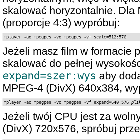
skalować horyzontalnie. Dl
(proporcje 4:3) wypróbuj:
mplayer -ao mpegpes -vo mpegpes -vf scale=512:576
Jeżeli masz film w formacie
skalować do pełnej wysokości
expand=szer:wys
aby doda
MPEG-4 (DivX) 640x384, wyp
mplayer -ao mpegpes -vo mpegpes -vf expand=640:576 
pli
Jeżeli twój CPU jest za wo
(DivX) 720x576, spróbuj prz