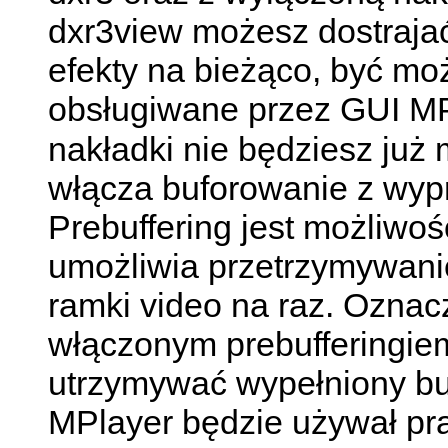
dxr3view możesz dostrajać
efekty na bieżąco, być moż
obsługiwane przez GUI
MP
nakładki nie będziesz już
włącza buforowanie z wypr
Prebuffering jest możliwo
umożliwia przetrzymywanie
ramki video na raz. Oznac
włączonym prebufferingie
utrzymywać wypełniony bu
MPlayer
będzie używał pr