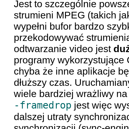
Jest to szczególnie powsz
strumieni MPEG (takich ja
wypełni bufor bardzo szyb
przekodowywać strumienia
odtwarzanie video jest
du
programy wykorzystujące 
chyba że inne aplikacje 
dłuższy czas. Uruchamiany
wiele bardziej wrażliwy n
-framedrop
jest więc wy
dalszej utraty synchronizac
synchronizacji (sync-engine