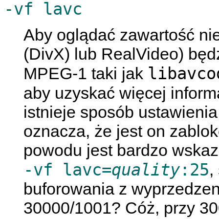
-vf lavc
Aby oglądać zawartość n
(DivX) lub RealVideo) będzi
libavco
MPEG-1 taki jak
aby uzyskać więcej inform
istnieje sposób ustawieni
oznacza, że jest on zablo
powodu jest bardzo wska
-vf lavc=
quality
:25
,
buforowania z wyprzedzen
30000/1001? Cóż, przy 30