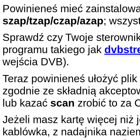
Powinieneś mieć zainstalo
szap/tzap/czap/azap
; wszys
Sprawdź czy Twoje sterownik
programu takiego jak
dvbst
wejścia DVB).
Teraz powinieneś ułożyć plik
zgodnie ze składnią akcept
lub kazać
scan
zrobić to za C
Jeżeli masz kartę więcej niż 
kablówka, z nadajnika nazie