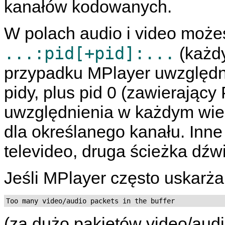
kanałów kodowanych.
W polach audio i video możes
...:pid[+pid]:...
(każdy
przypadku
MPlayer
uwzględni
pidy, plus pid 0 (zawierając
uwzględnienia w każdym wier
dla określanego kanału. Inne
televideo, druga ścieżka dźwi
Jeśli
MPlayer
często uskarża
Too many video/audio packets in the buffer
(za dużo pakietów video/audi