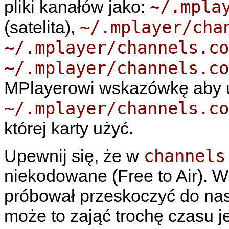
~/.mpla
pliki kanałów jako:
~/.mplayer/cha
(satelita),
~/.mplayer/channels.co
~/.mplayer/channels.co
MPlayerowi
wskazówkę aby u
~/.mplayer/channels.co
której karty użyć.
channels
Upewnij się, że w
niekodowane (Free to Air). 
próbował przeskoczyć do nas
może to zająć trochę czasu j