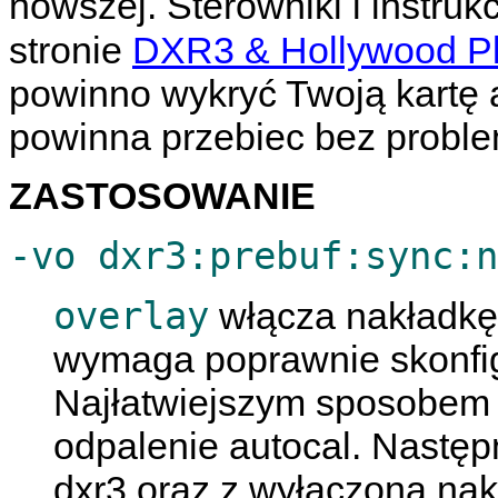
nowszej. Sterowniki i instruk
stronie
DXR3 & Hollywood Pl
powinno wykryć Twoją kartę 
powinna przebiec bez probl
ZASTOSOWANIE
-vo dxr3:prebuf:sync:n
overlay
włącza nakładkę 
wymaga poprawnie skonfig
Najłatwiejszym sposobem k
odpalenie autocal. Nastę
dxr3 oraz z wyłączoną na