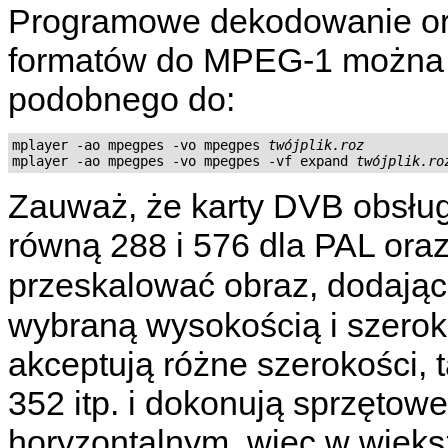
Programowe dekodowanie or
formatów do MPEG-1 można 
podobnego do:
mplayer -ao mpegpes -vo mpegpes 
twójplik.roz
mplayer -ao mpegpes -vo mpegpes -vf expand 
twójplik.ro
Zauważ, że karty DVB obsług
równą 288 i 576 dla PAL ora
przeskalować obraz, dodają
wybraną wysokością i szerok
akceptują różne szerokości, t
352 itp. i dokonują sprzętow
horyzontalnym, więc w więks