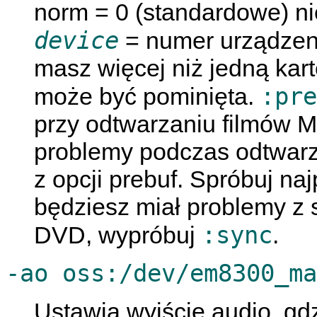
norm = 0 (standardowe) ni
device
= numer urządzeni
masz więcej niż jedną kar
:pre
może być pominięta.
przy odtwarzaniu filmów 
problemy podczas odtwarz
z opcji prebuf. Spróbuj na
będziesz miał problemy z 
:sync
DVD, wypróbuj
.
-ao oss:/dev/em8300_ma
Ustawia wyjście audio, gd