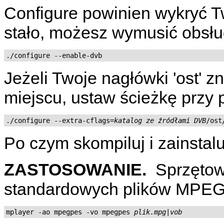
Configure powinien wykryć Tw
stało, możesz wymusić obsł
./configure --enable-dvb
Jeżeli Twoje nagłówki 'ost' 
miejscu, ustaw ścieżkę przy
./configure --extra-cflags=
katalog ze źródłami DVB
/ost
Po czym skompiluj i zainstalu
ZASTOSOWANIE.
Sprzętow
standardowych plików MPEG
mplayer -ao mpegpes -vo mpegpes 
plik.mpg|vob