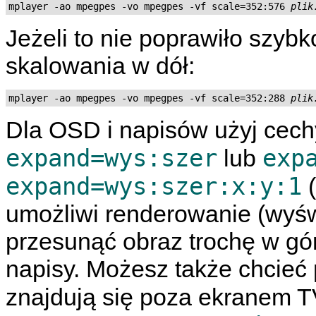
mplayer -ao mpegpes -vo mpegpes -vf scale=352:576 
plik
Jeżeli to nie poprawiło szyb
skalowania w dół:
mplayer -ao mpegpes -vo mpegpes -vf scale=352:288 
plik
Dla OSD i napisów użyj cech
expand=wys:szer
exp
lub
expand=wys:szer:x:y:1
(
umożliwi renderowanie (wyśw
przesunąć obraz trochę w gó
napisy. Możesz także chcieć 
znajdują się poza ekranem TV