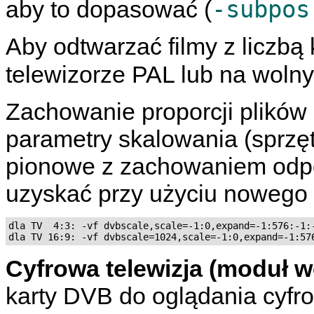
-subpos
aby to dopasować (
Aby odtwarzać filmy z liczbą
telewizorze PAL lub na wol
Zachowanie proporcji plikó
parametry skalowania (sprz
pionowe z zachowaniem odpo
uzyskać przy użyciu nowego f
dla TV  4:3: -vf dvbscale,scale=-1:0,expand=-1:576:-1:-
Cyfrowa telewizja (moduł w
karty DVB do oglądania cyfrow