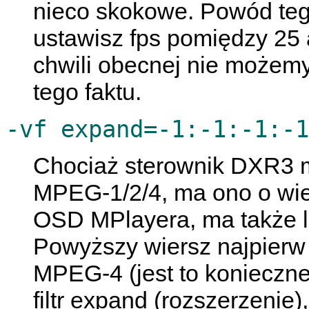
nieco skokowe. Powód tego
ustawisz fps pomiędzy 25 a
chwili obecnej nie możem
tego faktu.
-vf expand=-1:-1:-1:-1
Chociaż sterownik DXR3 
MPEG-1/2/4, ma ono o wiel
OSD
MPlayera
, ma także
Powyższy wiersz najpierw
MPEG-4 (jest to konieczne
filtr expand (rozszerzenie),