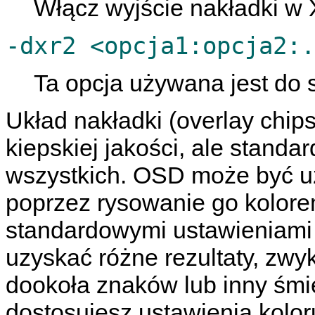
Włącz wyjście nakładki w 
-dxr2 <opcja1:opcja2:.
Ta opcja używana jest do
Układ nakładki (overlay chi
kiepskiej jakości, ale stand
wszystkich. OSD może być uż
poprzez rysowanie go kolore
standardowymi ustawieniami
uzyskać różne rezultaty, zwy
dookoła znaków lub inny śmie
dostosujesz ustawienia kolo