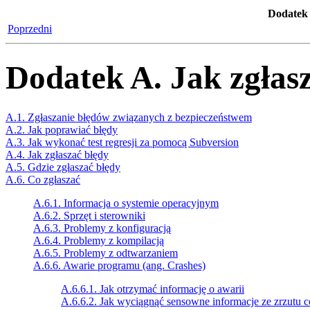
Dodatek 
Poprzedni
Dodatek A. Jak zgłas
A.1. Zgłaszanie błędów związanych z bezpieczeństwem
A.2. Jak poprawiać błędy
A.3. Jak wykonać test regresji za pomocą Subversion
A.4. Jak zgłaszać błędy
A.5. Gdzie zgłaszać błędy
A.6. Co zgłaszać
A.6.1. Informacja o systemie operacyjnym
A.6.2. Sprzęt i sterowniki
A.6.3. Problemy z konfiguracją
A.6.4. Problemy z kompilacją
A.6.5. Problemy z odtwarzaniem
A.6.6. Awarie programu (ang. Crashes)
A.6.6.1. Jak otrzymać informację o awarii
A.6.6.2. Jak wyciągnąć sensowne informacje ze zrzutu c