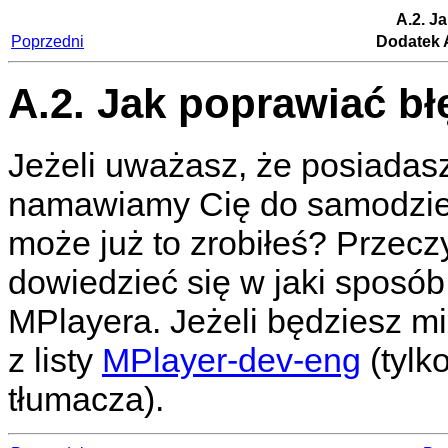
A.2. J
Poprzedni
Dodatek A
A.2. Jak poprawiać bł
Jeżeli uważasz, że posiadasz
namawiamy Cię do samodziel
może już to zrobiłeś? Przecz
dowiedzieć się w jaki sposób
MPlayera
. Jeżeli będziesz m
z listy
MPlayer-dev-eng
(tylk
tłumacza).