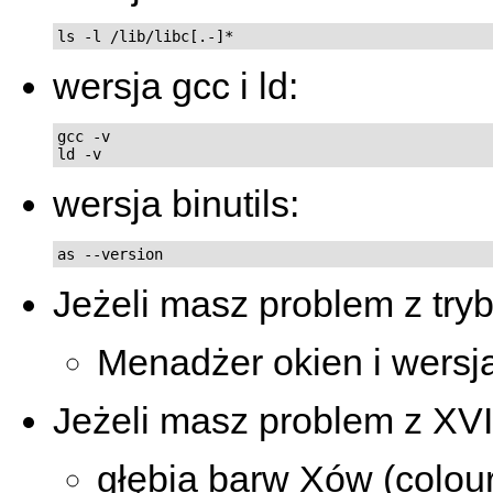
ls -l /lib/libc[.-]*
wersja gcc i ld:
gcc -v

ld -v
wersja binutils:
as --version
Jeżeli masz problem z tr
Menadżer okien i wersj
Jeżeli masz problem z XV
głębia barw Xów (colour