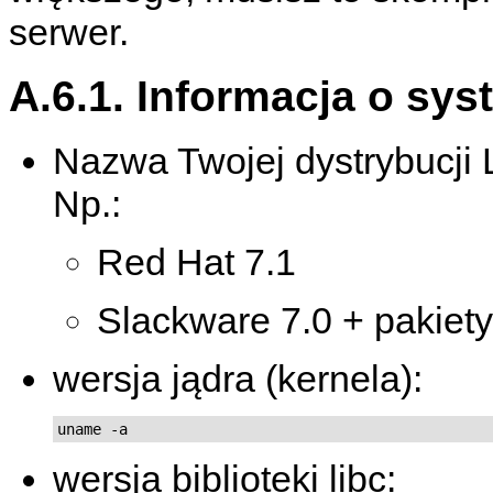
serwer.
A.6.1. Informacja o sy
Nazwa Twojej dystrybucji 
Np.:
Red Hat 7.1
Slackware 7.0 + pakiety
wersja jądra (kernela):
uname -a
wersja biblioteki libc: