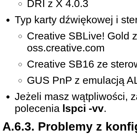
DRI z X 4.0.3
Typ karty dźwiękowej i ste
Creative SBLive! Gold 
oss.creative.com
Creative SB16 ze stero
GUS PnP z emulacją 
Jeżeli masz wątpliwości, 
polecenia
lspci -vv
.
A.6.3. Problemy z konfi