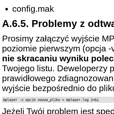
config.mak
A.6.5. Problemy z odtw
Prosimy załączyć wyjście
MP
poziomie pierwszym (opcja -v 
nie skracaniu wyniku polec
Twojego listu. Deweloperzy p
prawidłowego zdiagnozowani
wyjście bezpośrednio do plik
mplayer -v 
opcje
nazwa_pliku
 > mplayer.log 2>&1
Jeżeli Twój problem jest spec