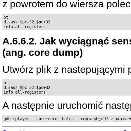
z powrotem do wiersza polec
bt

disass $pc-32,$pc+32

A.6.6.2. Jak wyciągnąć sen
(ang. core dump)
Utwórz plik z nastepującymi 
bt

disass $pc-32,$pc+32

A następnie uruchomić nastę
gdb mplayer --core=core -batch --command=
plik_z_polece