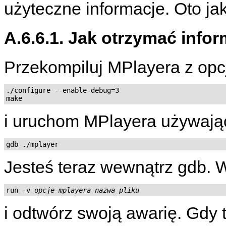
użyteczne informacje. Oto jak
A.6.6.1. Jak otrzymać infor
Przekompiluj
MPlayera
z opc
./configure --enable-debug=3

i uruchom
MPlayera
używają
gdb ./mplayer
Jesteś teraz wewnątrz gdb. 
run -v 
opcje-mplayera
nazwa_pliku
i odtwórz swoją awarię. Gdy t