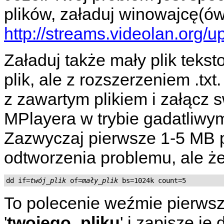
plików, załaduj winowajcę(ów
http://streams.videolan.org/u
Załaduj także mały plik teks
plik, ale z rozszerzeniem .tx
z zawartym plikiem i załącz 
MPlayera
w trybie gadatliwy
Zazwyczaj pierwsze 1-5 MB p
odtworzenia problemu, ale 
dd if=
twój_plik
 of=
mały_plik
To polecenie weźmie pierws
'
twojego_pliku
' i zapisze je d