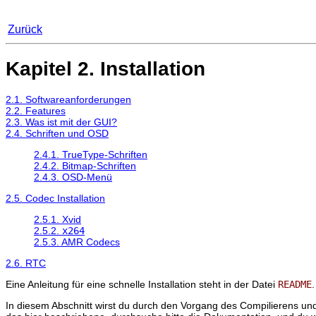
Zurück
Kapitel 2. Installation
2.1. Softwareanforderungen
2.2. Features
2.3. Was ist mit der GUI?
2.4. Schriften und OSD
2.4.1. TrueType-Schriften
2.4.2. Bitmap-Schriften
2.4.3. OSD-Menü
2.5. Codec Installation
2.5.1. Xvid
2.5.2.
x264
2.5.3. AMR Codecs
2.6. RTC
Eine Anleitung für eine schnelle Installation steht in der Datei
README
In diesem Abschnitt wirst du durch den Vorgang des Compilierens un