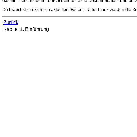
das hier beschriebene, durchsuche bitte die Dokumentation, und du w
Du brauchst ein ziemlich aktuelles System. Unter Linux werden die Ke
Zurück
Kapitel 1. Einführung