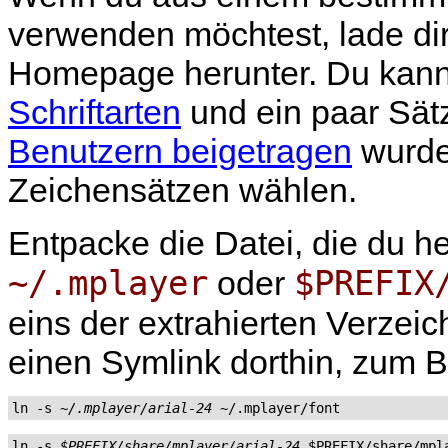
verwenden möchtest, lade dir
Homepage herunter. Du kann
Schriftarten
und ein paar Sätz
Benutzern beigetragen
wurde
Zeichensätzen wählen.
Entpacke die Datei, die du h
~/.mplayer
$PREFIX
oder
eins der extrahierten Verzei
einen Symlink dorthin, zum B
ln -s 
~/.mplayer/arial-24
 ~/.mplayer/font
ln -s 
$PREFIX/share/mplayer/arial-24
 $PREFIX/share/mpl