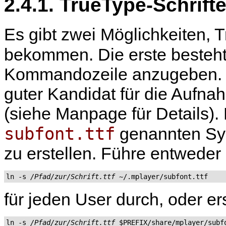
2.4.1. TrueType-Schrift
Es gibt zwei Möglichkeiten, 
bekommen. Die erste besteht
Kommandozeile anzugeben. Di
guter Kandidat für die Aufna
(siehe Manpage für Details). 
subfont.ttf
genannten Syml
zu erstellen. Führe entweder
ln -s 
/Pfad/zur/Schrift.ttf
 ~/.mplayer/subfont.ttf
für jeden User durch, oder e
ln -s 
/Pfad/zur/Schrift.ttf
 $PREFIX/share/mplayer/subf