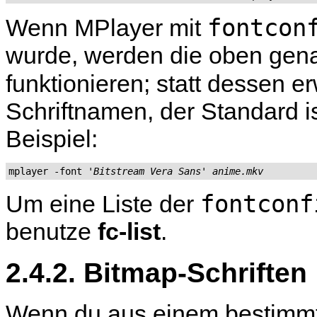
fontcon
Wenn
MPlayer
mit
wurde, werden die oben gen
funktionieren; statt dessen e
Schriftnamen, der Standard ist
Beispiel:
mplayer -font 
'Bitstream Vera Sans'
anime.mkv
fontconf
Um eine Liste der
benutze
fc-list
.
2.4.2. Bitmap-Schriften
Wenn du aus einem bestimmt