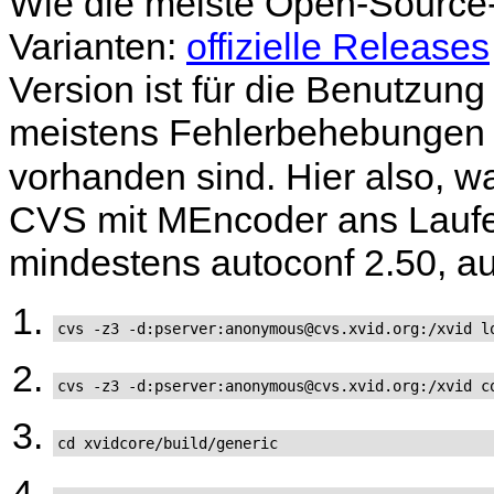
Wie die meiste Open-Source-
Varianten:
offizielle Releases
Version ist für die Benutzun
meistens Fehlerbehebungen f
vorhanden sind. Hier also, w
CVS mit
MEncoder
ans Laufe
mindestens
autoconf
2.50,
a
cvs -z3 -d:pserver:anonymous@cvs.xvid.org:/xvid l
cvs -z3 -d:pserver:anonymous@cvs.xvid.org:/xvid c
cd xvidcore/build/generic