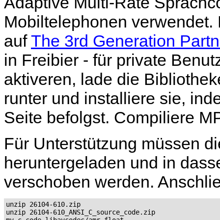
Adaptive Multi-Rate Sprachc
Mobiltelephonen verwendet. 
auf
The 3rd Generation Partn
in Freibier - für private Ben
aktiveren, lade die Bibliothek
runter und installiere sie, i
Seite befolgst. Compiliere M
Für Unterstützung müssen d
heruntergeladen und in dass
verschoben werden. Anschlie
unzip 26104-610.zip

unzip 26104-610_ANSI_C_source_code.zip

mv c-code libavcodec/amr_float
