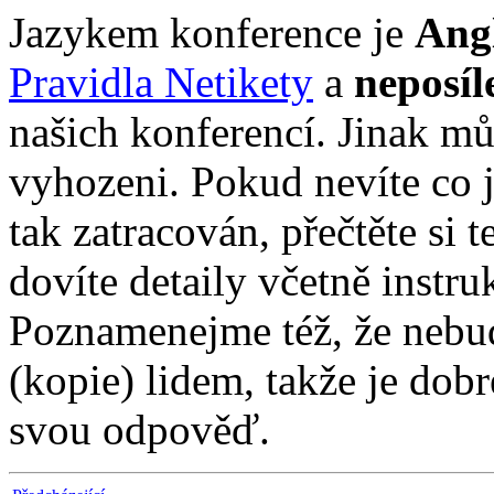
Jazykem konference je
Angl
Pravidla Netikety
a
neposí
našich konferencí. Jinak m
vyhozeni. Pokud nevíte co 
tak zatracován, přečtěte si 
dovíte detaily včetně inst
Poznamenejme též, že nebu
(kopie) lidem, takže je dobré
svou odpověď.