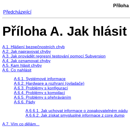
Příloha
Předcházející
Příloha A. Jak hlási
A.1. Hlášení bezpečnostních chyb
A.2. Jak napravovat chyby
A.3. Jak provádět regresní testování pomocí Subversion
A.4. Jak oznamovat chyby
A.5. Kam hlásit chyby
A.6. Co nahlásit
A.6.1. Systémové informace
A.6.2. Hardware a rozhraní (ovladače)
A.6.3. Problémy s konfigurací
A.6.4. Problémy s kompilací
A.6.5. Problémy s přehráváním
A.6.6. Pády
A.6.6.1. Jak uchovat informace o zopakovatelném pádu
A.6.6.2. Jak získat smysluplné informace z core dump
A.7. Vím co dělám...