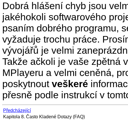
Dobrá hlášení chyb jsou vel
jakéhokoli softwarového projek
psaním dobrého programu, s
vyžaduje trochu práce. Prosí
vývojářů je velmi zaneprázdn
Takže ačkoli je vaše zpětná v
MPlayer
u a velmi ceněná, p
poskytnout
veškeré
informac
přesně podle instrukcí v tom
Předcházející
Kapitola 8. Často Kladené Dotazy (FAQ)