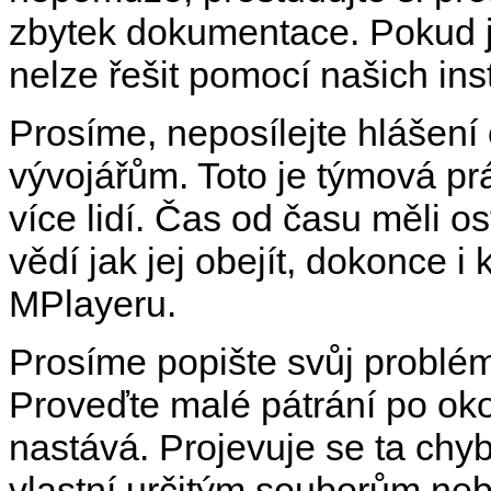
zbytek dokumentace. Pokud 
nelze řešit pomocí našich ins
Prosíme, neposílejte hlášení
vývojářům. Toto je týmová pr
více lidí. Čas od času měli os
vědí jak jej obejít, dokonce 
MPlayer
u.
Prosíme popište svůj problém
Proveďte malé pátrání po ok
nastává. Projevuje se ta chyb
vlastní určitým souborům ne