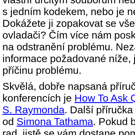
s jedním kodekem, nebo je n
Dokážete ji zopakovat se vš
ovladači? Čím více nám posky
na odstranění problému. Nez
informace požadované níže, 
příčinu problému.
Skvělá, dobře napsaná příruč
konferencích je
How To Ask 
S. Raymonda
. Další příručka
od
Simona Tathama
. Pokud 
rad, jistě se vám dostane po