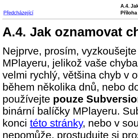
A.4. J
Předcházející
Příloha
A.4. Jak oznamovat c
Nejprve, prosím, vyzkoušejte
MPlayer
u, jelikož vaše chyba
velmi rychlý, většina chyb v o
během několika dnů, nebo do
používejte
pouze Subversio
binární balíčky
MPlayer
u. Su
konci
této stránky
, nebo v s
nepomůže, prostudujte si p