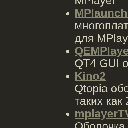
MPlayer
MPlaunch
многопла
для MPlay
QEMPlaye
QT4 GUI о
Kino2
Qtopia об
таких как
mplayerT
Оболочка 