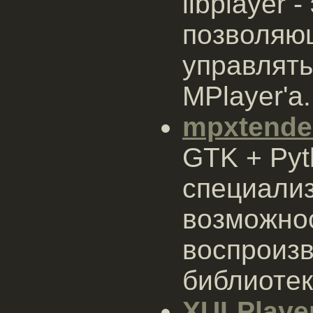
libplayer 
позволяю
управлят
MPlayer'а.
mpxtende
GTK + Pyt
специали
возможнос
воспроиз
библиотек
XULPlaye