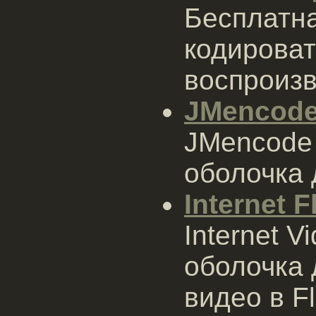
Бесплатна
кодироват
воспроизв
JMencod
JMencode 
оболочка 
Internet F
Internet V
оболочка 
видео в Fl