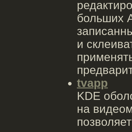
редактиро
больших A
записанны
и склеива
применять
предвари
tvapp
KDE оболо
на видеом
позволяет