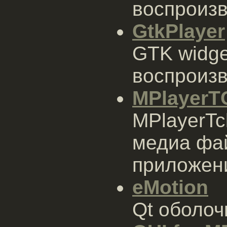
воспроизв
GtkPlayer
GTK widge
воспроиз
MPlayerT
MPlayerTc
медиа фай
приложен
eMotion
Qt оболоч