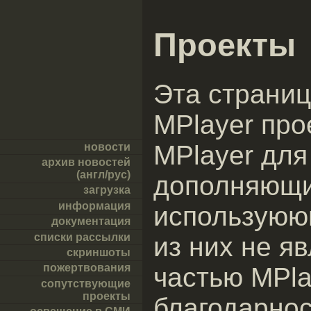
Проекты
Эта страни
MPlayer про
MPlayer для
новости
архив новостей
(англ/рус)
дополняющи
загрузка
информация
используюющ
документация
списки рассылки
из них не я
скриншоты
пожертвования
частью MPla
сопутствующие
проекты
благодарнос