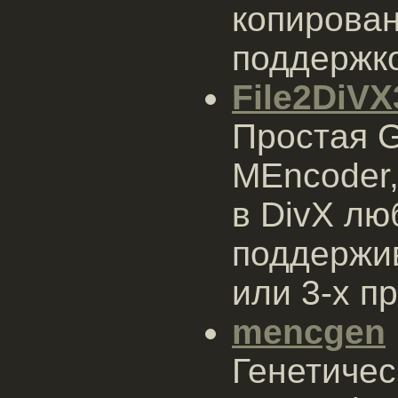
копирован
поддержко
File2DiV
Простая G
MEncoder,
в DivX лю
поддержив
или 3-х п
mencgen
Генетичес