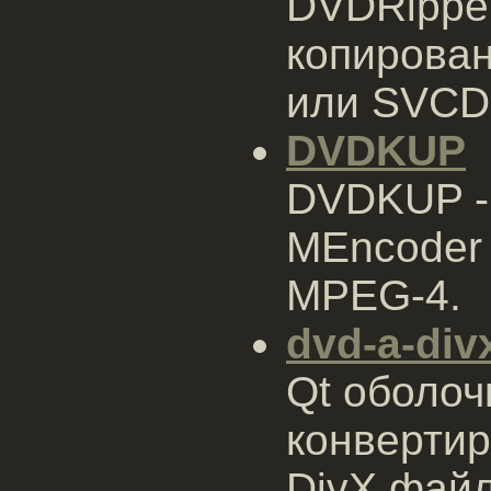
DVDRipper
копирован
или SVCD
DVDKUP
DVDKUP -
MEncoder
MPEG-4.
dvd-a-div
Qt оболоч
конверти
DivX фай