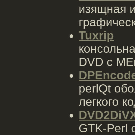
изящная и
графичес
Tuxrip
консольна
DVD с MEn
DPEncod
perlQt об
легкого к
DVD2DiV
GTK-Perl 