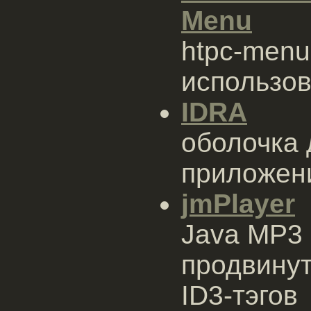
Menu
htpc-menu
использов
IDRA
оболочка
приложени
jmPlayer
Java MP3 
продвину
ID3-тэгов