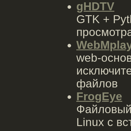
gHDTV
GTK + Pyt
просмотр
WebMplay
web-осно
исключит
файлов
FrogEye
Файловый
Linux с в