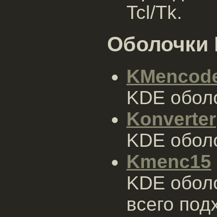
Tcl/Tk.
Оболочки
KMencod
KDE обол
Konverter
KDE обол
Kmenc15
KDE оболо
всего под