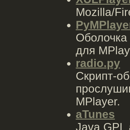
Mozilla/F
PyMPlaye
Оболочка 
для MPlay
radio.py
Скрипт-об
прослуши
MPlayer.
aTunes
Java GPL 