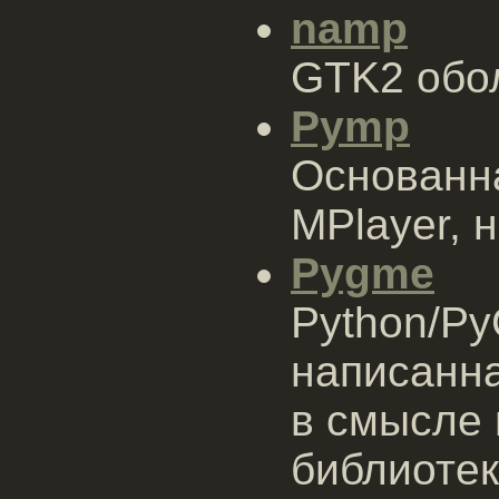
namp
GTK2 обо
Pymp
Основанн
MPlayer, 
Pygme
Python/Py
написанна
в смысле
библиотек