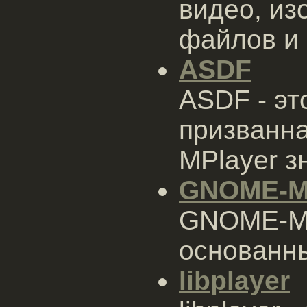
видео, и
файлов и 
ASDF
ASDF - эт
призванна
MPlayer з
GNOME-M
GNOME-MPl
основанны
libplayer