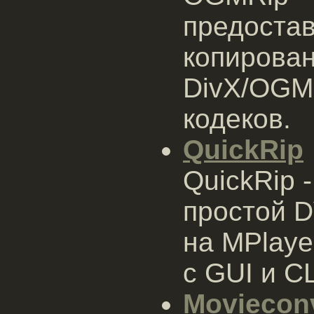
предоста
копирован
DivX/OGM
кодеков.
QuickRip
QuickRip 
простой 
на MPlaye
с GUI и C
Moviecon