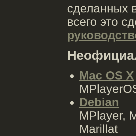
сделанных 
всего это с
руководств
Неофициа
Mac OS X
MPlayerO
Debian
MPlayer, M
Marillat