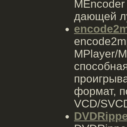
MEncoder 
дающей л
encode2
encode2mp
MPlayer/M
способна
проигрыв
формат, 
VCD/SVCD
DVDRippe