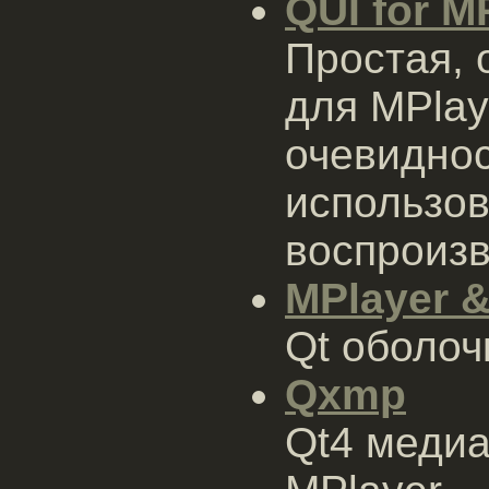
QUI for M
Простая, 
для MPlay
очевиднос
использов
воспроизв
MPlayer &
Qt оболоч
Qxmp
Qt4 медиа