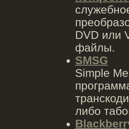
служебно
преобраз
DVD или 
файлы.
SMSG
Simple Me
программа
транскоди
либо табо
Blackberr