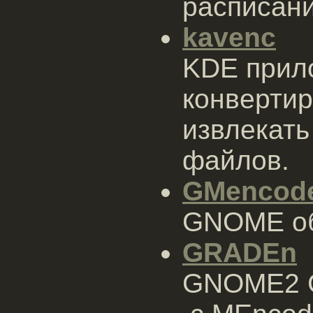
расписан
kavenc
KDE прил
конвертир
извлекать
файлов.
GMencod
GNOME об
GRADEn
GNOME2 G