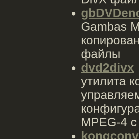
gbDVDen
Gambas M
копирова
файлы
dvd2divx
утилита к
управляе
конфигура
MPEG-4 с
konqconv