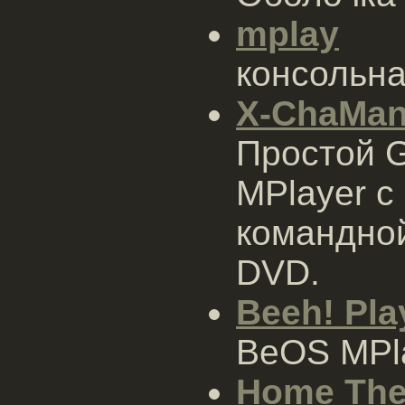
mplay
консольна
X-ChaMa
Простой G
MPlayer 
командной
DVD.
Beeh! Pla
BeOS MPl
Home The