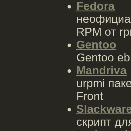
Fedora
неофициа
RPM от rp
Gentoo
Gentoo eb
Mandriva
urpmi паке
Front
Slackwar
скрипт дл