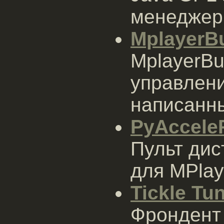
менеджер,
MplayerB
MplayerBu
управлени
написанн
PyAccel
Пульт дис
для MPlay
Tickle Tu
Фрондент 