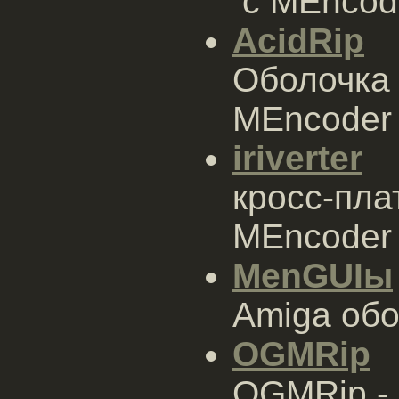
с MEncod
AcidRip
Оболочка
MEncoder
iriverter
кросс-пл
MEncoder
MenGUIы
Amiga об
OGMRip
OGMRip - 