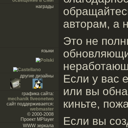
освещение в СМИ
награды
обращайтес
авторам, а н
Это не полн
обновляющи
языки
неработающ
Если у вас 
другие дизайны
или вы обна
графика сайта:
mechanik fiveonetwo
киньте, пож
сайт поддерживается:
webmaster
© 2000-2008
Если вы соз
Проект MPlayer
WWW зеркала