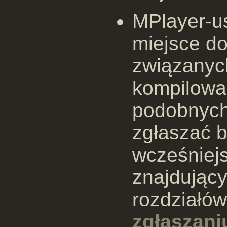
MPlayer-us
miejsce d
związanyc
kompilowan
podobnych.
zgłaszać b
wcześniej
znajdujący
rozdziałó
zgłaszani