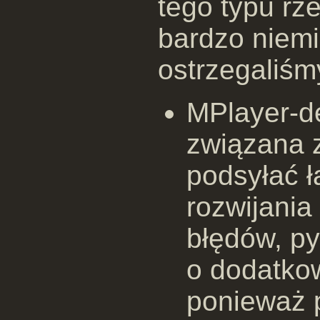
tego typu rz
bardzo niemi
ostrzegaliśm
MPlayer-de
związana 
podsyłać ł
rozwijania
błędów, py
o dodatko
ponieważ 