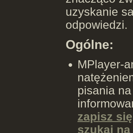
uzyskanie sa
odpowiedzi.
Ogólne:
MPlayer-a
natężenie
pisania na
informowan
zapisz się
szukaj n