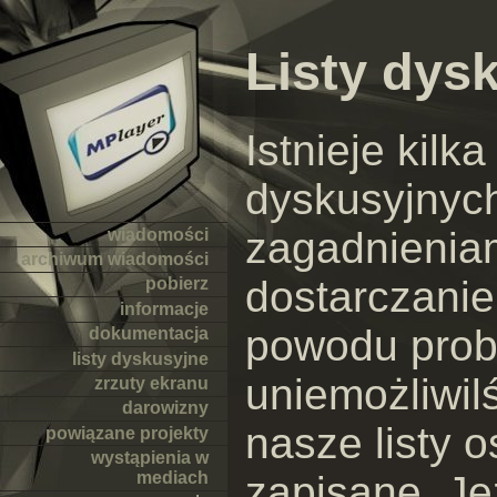
Listy dys
Istnieje kilk
dyskusyjnyc
zagadnieniam
wiadomości
archiwum wiadomości
dostarczani
pobierz
informacje
powodu pro
dokumentacja
listy dyskusyjne
uniemożliwi
zrzuty ekranu
darowizny
nasze listy 
powiązane projekty
wystąpienia w
zapisane. Je
mediach