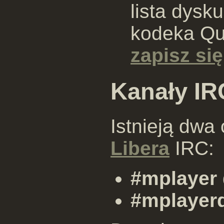
lista dysk
kodeka Qu
zapisz się
Kanały IR
Istnieją dwa 
Libera
IRC:
#mplayer
#mplayer