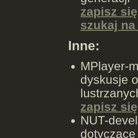
zapisz się
szukaj n
Inne:
MPlayer-mi
dyskusje o
lustrzanyc
zapisz się
NUT-devel:
dotyczące