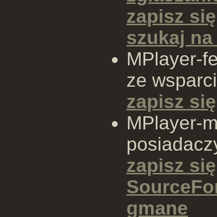
zapisz się
szukaj n
MPlayer-fe
ze wsparc
zapisz się
MPlayer-ma
posiadaczy
zapisz się
SourceFo
gmane