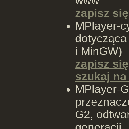
www
zapisz się
MPlayer-cy
dotycząca
i MinGW)
zapisz się
szukaj n
MPlayer-G
przeznacz
G2, odtwa
generacji