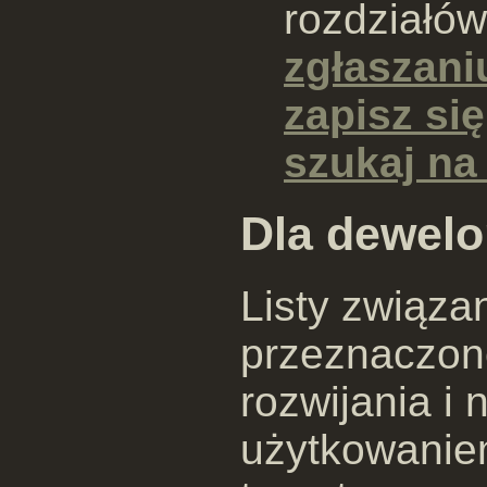
rozdziałó
zgłaszani
zapisz się
szukaj n
Dla dewel
Listy związa
przeznaczo
rozwijania i 
użytkowaniem