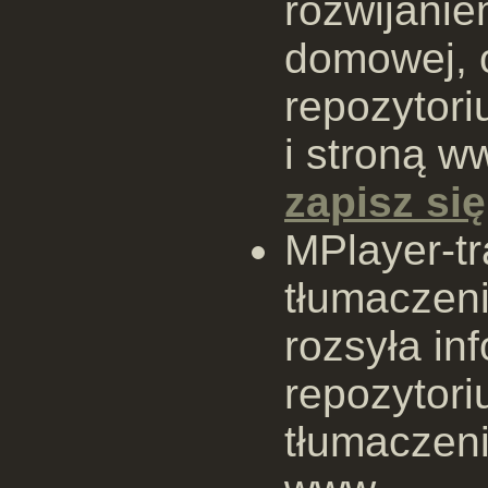
rozwijanie
domowej, 
repozytor
i stroną 
zapisz się
MPlayer-tr
tłumaczeni
rozsyła in
repozytor
tłumaczeni