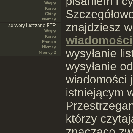
pisaniem i c
Węgry
Korea
Szczegółowe 
Chiny
Niemcy
znajdziesz 
serwery lustrzane FTP
Węgry
wiadomości
Korea
Francja
Niemcy
wysyłanie li
Niemcy 2
wysyłanie o
wiadomości 
istniejącym 
Przestrzegan
którzy czyta
znacząco zw