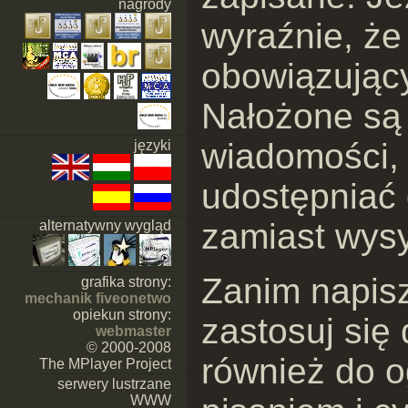
nagrody
wyraźnie, że 
obowiązujący
Nałożone są 
wiadomości, 
języki
udostępniać 
zamiast wysy
alternatywny wygląd
Zanim napisze
grafika strony:
mechanik fiveonetwo
opiekun strony:
zastosuj się
webmaster
© 2000-2008
również do 
The MPlayer Project
serwery lustrzane
WWW