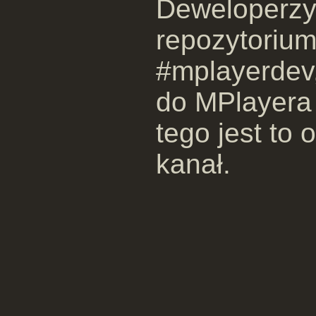
Deweloperzy
repozytorium
#mplayerdev,
do MPlayera 
tego jest to
kanał.