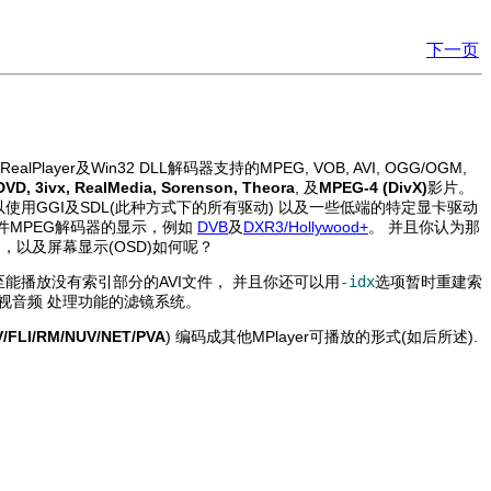
下一页
layer及Win32 DLL解码器支持的MPEG, VOB, AVI, OGG/OGM,
VD, 3ivx, RealMedia, Sorenson, Theora
, 及
MPEG-4 (DivX)
影片。
tFB下，但你可以使用GGI及SDL(此种方式下的所有驱动) 以及一些低端的特定显卡驱动
件MPEG解码器的显示，例如
DVB
及
DXR3/Hollywood+
。 并且你认为那
)，以及屏幕显示(OSD)如何呢？
。甚至能播放没有索引部分的AVI文件， 并且你还可以用
-idx
选项暂时重建索
视音频 处理功能的滤镜系统。
/FLI/RM/NUV/NET/PVA
) 编码成其他
MPlayer
可播放的形式(如后所述).