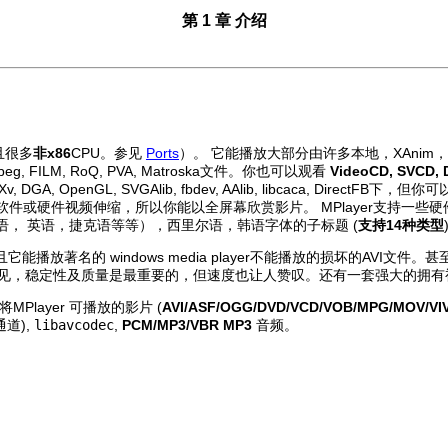
第 1 章 介绍
且很多
非x86
CPU。参见
Ports
）。 它能播放大部分由许多本地，XAnim，RealP
uv4mpeg, FILM, RoQ, PVA, Matroska文件。你也可以观看
VideoCD, SVCD, D
OpenGL, SVGAlib, fbdev, AAlib, libcaca, Direc
！ 他们大多数支持软件或硬件视频伸缩，所以你能以全屏幕欣赏影片。
MPlayer
支持一些硬
牙利语， 英语，捷克语等等），西里尔语，韩语字体的子标题 (
支持14种类型
放著名的 windows media player不能播放的损坏的AVI文件
所见，稳定性及质量是最重要的，但速度也让人赞叹。还有一套强大的拥有
将
MPlayer
可播放的影片 (
AVI/ASF/OGG/DVD/VCD/VOB/MPG/MOV/VIV
道),
libavcodec
,
PCM/MP3/VBR MP3
音频。
。