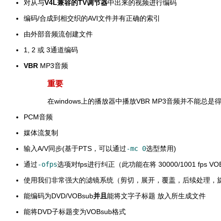
对从与
V4L兼容的TV调节器
中出来的视频进行编码
编码/合成到相交织的AVI文件并有正确的索引
由外部音频流创建文件
1, 2 或 3通道编码
VBR
MP3音频
重要
在windows上的播放器中播放VBR MP3音频并不能总
PCM音频
媒体流复制
输入A/V同步(基于PTS，可以通过
-mc 0
选型禁用)
通过
-ofps
选项对fps进行纠正（此功能在将 30000/1001 fps VOB
使用我们非常强大的滤镜系统（剪切，展开，覆盖，后续处理，旋转，
能编码为DVD/VOBsub
并且
能将文字子标题 放入所生成文件
能将DVD子标题变为VOBsub格式