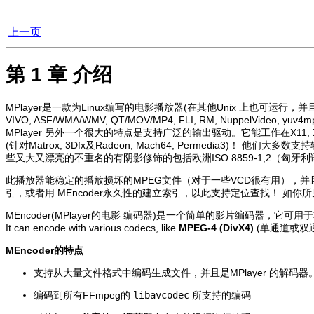
上一页
第 1 章 介绍
MPlayer
是一款为Linux编写的电影播放器(在其他Unix 上也可运行，并
VIVO, ASF/WMA/WMV, QT/MOV/MP4, FLI, RM, NuppelVideo, y
MPlayer
另外一个很大的特点是支持广泛的输出驱动。它能工作在X11, Xv, DGA, 
(针对Matrox, 3Dfx及Radeon, Mach64, Permedia3)
些又大又漂亮的不重名的有阴影修饰的包括欧洲ISO 8859-1,2（匈
此播放器能稳定的播放损坏的MPEG文件（对于一些VCD很有用），并且它能播
引，或者用
MEncoder
永久性的建立索引，以此支持定位查找！ 如你
MEncoder
(
MPlayer
的电影 编码器)是一个简单的影片编码器，它可用于
It can encode with various codecs, like
MPEG-4 (DivX4)
(单通道或双通
MEncoder
的特点
支持从大量文件格式中编码生成文件，并且是
MPlayer
的解码器
编码到所有FFmpeg的
libavcodec
所支持的编码