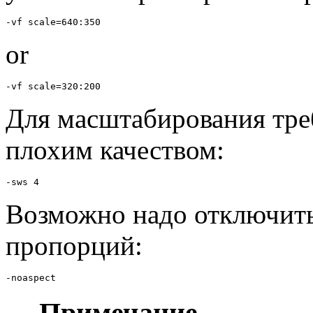
-vf scale=640:350
or
-vf scale=320:200
Для масштабирования тре
плохим качеством:
-sws 4
Возможно надо отключит
пропорций:
-noaspect
Примечание