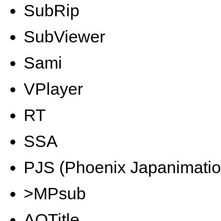
SubRip
SubViewer
Sami
VPlayer
RT
SSA
PJS (Phoenix Japanimatio
>MPsub
AQTitle