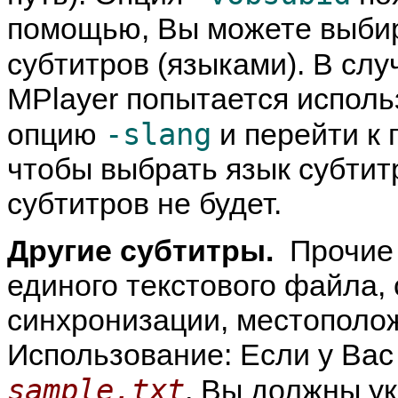
помощью, Вы можете выби
субтитров (языками). В слу
MPlayer попытается исполь
-slang
опцию
и перейти к 
чтобы выбрать язык субтитр
субтитров не будет.
Другие субтитры.
Прочие 
единого текстового файла
синхронизации, местополож
Использование: Если у Вас
sample.txt
, Вы должны у