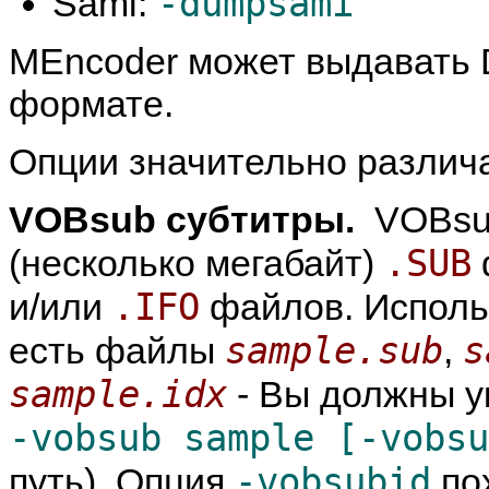
-dumpsami
Sami:
MEncoder
может выдавать 
формате.
Опции значительно различ
VOBsub субтитры.
VOBsub
.SUB
(несколько мегабайт)
.IFO
и/или
файлов. Использ
sample.sub
s
есть файлы
,
sample.idx
- Вы должны у
-vobsub sample [-vobs
-vobsubid
путь). Опция
по