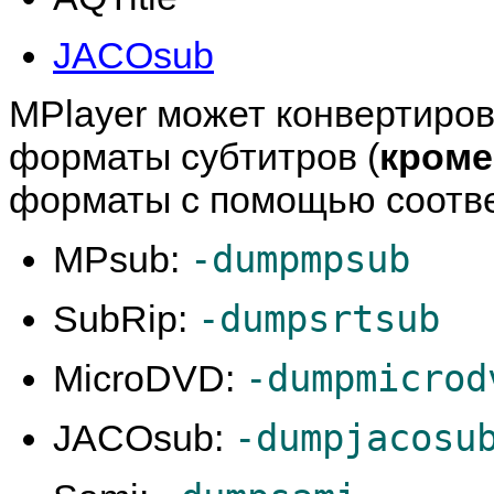
JACOsub
MPlayer
может конвертиро
форматы субтитров (
кроме
форматы с помощью соотве
-dumpmpsub
MPsub:
-dumpsrtsub
SubRip:
-dumpmicrod
MicroDVD:
-dumpjacosu
JACOsub: