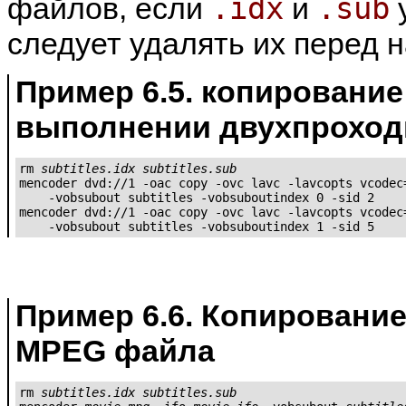
.idx
.sub
файлов, если
и
у
следует удалять их перед 
Пример 6.5. копирование
выполнении двухпроход
rm 
subtitles.idx
subtitles.sub
mencoder dvd://1 -oac copy -ovc lavc -lavcopts vcodec=
    -vobsubout subtitles -vobsuboutindex 0 -sid 2

mencoder dvd://1 -oac copy -ovc lavc -lavcopts vcodec=
    -vobsubout subtitles -vobsuboutindex 1 -sid 5
Пример 6.6. Копирование
MPEG файла
rm 
subtitles.idx
subtitles.sub