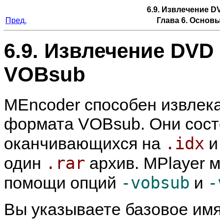
6.9. Извлечение 
Пред.
Глава 6. Основ
6.9. Извлечение DVD
VOBsub
MEncoder
способен извлек
формата VOBsub. Они сост
.idx
оканчивающихся на
.rar
один
архив.
MPlayer
м
-vobsub
-
помощи опций
и
Вы указываете базовое имя