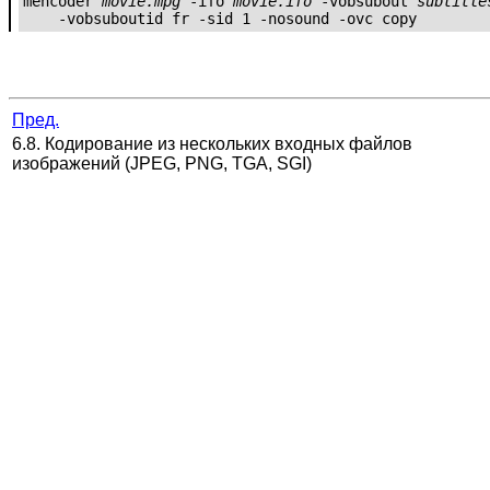
mencoder 
movie.mpg
 -ifo 
movie.ifo
 -vobsubout 
subtitle
Пред.
6.8. Кодирование из нескольких входных файлов
изображений (JPEG, PNG, TGA, SGI)