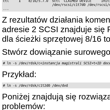
ctl     
1
    8/16/5.7.0  sctl  CLAIMED DEVICE     Initi
                         /dev/rscsi/c1t7d0 /dev/rscsi/c
Z rezultatów działania kome
adresie 2 SCSI znajduje się
dla ścieżki sprzętowej 8/16 to
Stwórz dowiązanie surowego
# ln -s /dev/rdsk/c
<instancja magistrali SCSI>
t
<ID doc
Przykład:
Poniżej znajdują się rozwiąz
problemów: