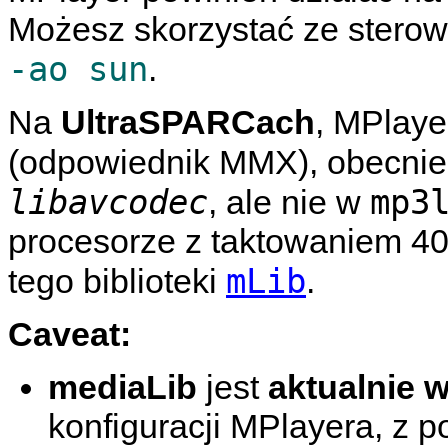
Możesz skorzystać ze stero
-ao sun
.
Na
UltraSPARCach
,
MPlaye
(odpowiednik MMX), obecnie
libavcodec
mp3
, ale nie w
procesorze z taktowaniem 4
mLib
tego biblioteki
.
Caveat:
mediaLib
jest
aktualnie 
konfiguracji
MPlayera
, z 