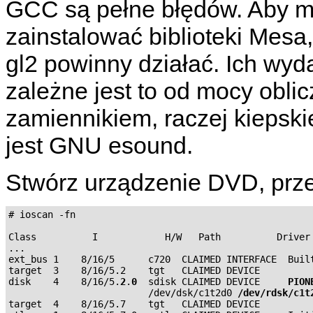
GCC są pełne błędów. Aby m
zainstalować biblioteki Mesa,
gl2 powinny działać. Ich wyd
zależne jest to od mocy obl
zamiennikiem, raczej kieps
jest GNU esound.
Stwórz urządzenie DVD, prz
# ioscan -fn

Class          I            H/W   Path          Driver 
...

ext_bus 1    8/16/5      c720  CLAIMED INTERFACE  Built
target  3    8/16/5.2    tgt   CLAIMED DEVICE

disk    4    8/16/5.
2
.
0
  sdisk CLAIMED DEVICE     
PION
                         /dev/dsk/c1t2d0 
/dev/rdsk/c1t
target  4    8/16/5.7    tgt   CLAIMED DEVICE
