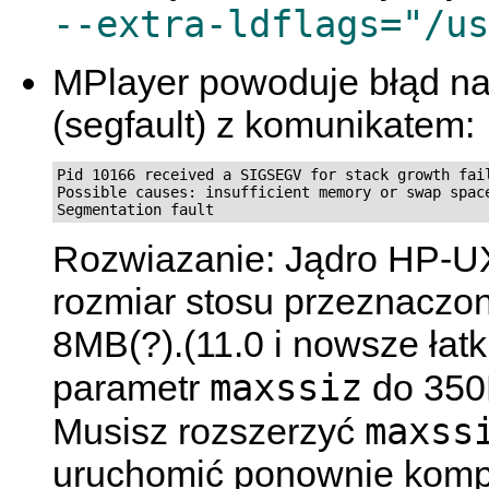
--extra-ldflags="/us
MPlayer powoduje błąd na
(segfault) z komunikatem:
Pid 10166 received a SIGSEGV for stack growth fail
Possible causes: insufficient memory or swap space
Rozwiazanie: Jądro HP-U
rozmiar stosu przeznaczon
8MB(?).(11.0 i nowsze łat
maxssiz
parametr
do 350
maxss
Musisz rozszerzyć
uruchomić ponownie kompu