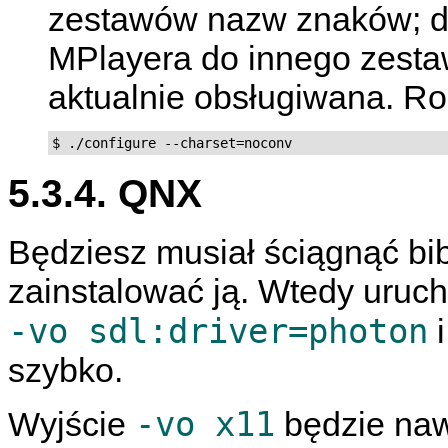
zestawów nazw znaków; dl
MPlayera do innego zesta
aktualnie obsługiwana. Ro
5.3.4. QNX
Będziesz musiał ściągnąć bi
zainstalować ją. Wtedy uru
-vo sdl:driver=photon
szybko.
-vo x11
Wyjście
będzie nawe