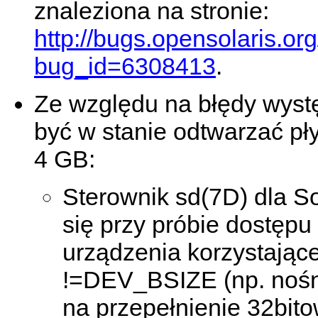
znaleziona na stronie:
http://bugs.opensolaris.o
bug_id=6308413
.
Ze względu na błędy wystę
być w stanie odtwarzać pł
4 GB:
Sterownik sd(7D) dla So
się przy próbie dostęp
urządzenia korzystając
!=DEV_BSIZE (np. noś
na przepełnienie 32bito