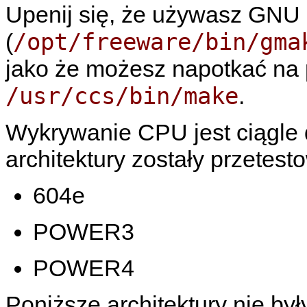
Upenij się, że używasz GNU
/opt/freeware/bin/gma
(
jako że możesz napotkać na 
/usr/ccs/bin/make
.
Wykrywanie CPU jest ciągle
architektury zostały przetest
604e
POWER3
POWER4
Poniższe architektury nie był