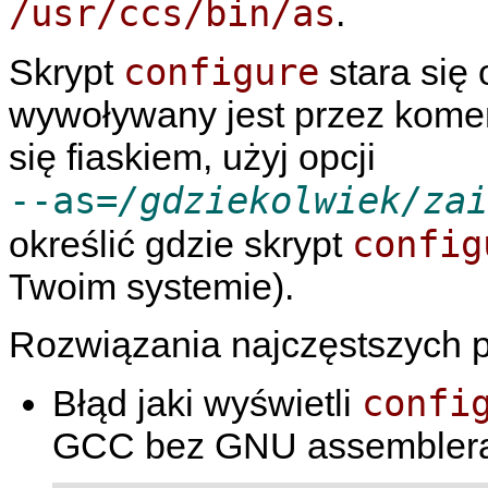
/usr/ccs/bin/as
.
configure
Skrypt
stara się 
wywoływany jest przez komen
się fiaskiem, użyj opcji
--as=
/gdziekolwiek/zai
config
określić gdzie skrypt
Twoim systemie).
Rozwiązania najczęstszych 
confi
Błąd jaki wyświetli
GCC bez GNU assembler