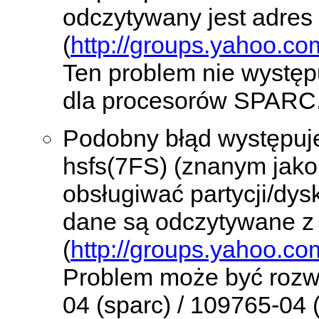
odczytywany jest adre
(
http://groups.yahoo.co
Ten problem nie występ
dla procesorów SPARC
Podobny błąd występuje
hsfs(7FS) (znanym jako
obsługiwać partycji/dy
dane są odczytywane z
(
http://groups.yahoo.co
Problem może być rozwi
04 (sparc) / 109765-04 