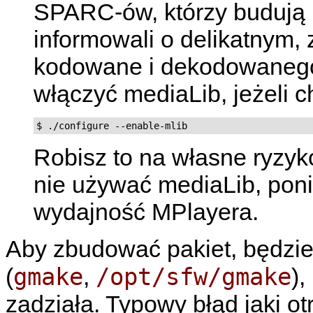
SPARC-ów, którzy budują 
informowali o delikatnym,
kodowane i dekodowanego
włączyć mediaLib, jeżeli 
Robisz to na własne ryzy
nie używać mediaLib, poni
wydajność MPlayera.
Aby zbudować pakiet, będz
gmake
/opt/sfw/gmake
(
,
),
zadziała. Typowy błąd jaki o