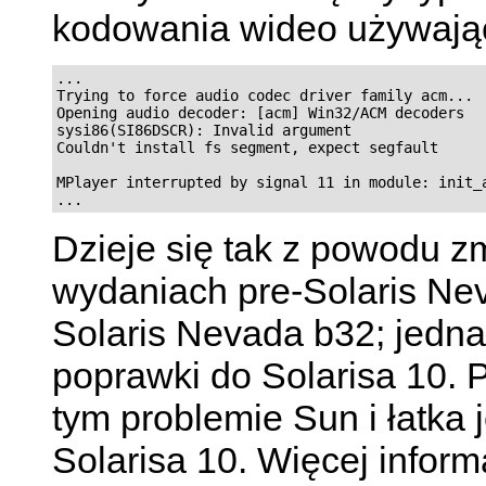
kodowania wideo używają
...

Trying to force audio codec driver family acm...

Opening audio decoder: [acm] Win32/ACM decoders

sysi86(SI86DSCR): Invalid argument

Couldn't install fs segment, expect segfault

MPlayer interrupted by signal 11 in module: init_a
Dzieje się tak z powodu zm
wydaniach pre-Solaris Ne
Solaris Nevada b32; jedna
poprawki do Solarisa 10. 
tym problemie Sun i łatka
Solarisa 10. Więcej inform