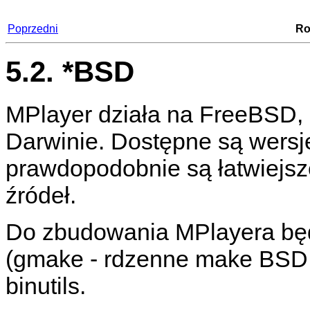
Poprzedni
Ro
5.2. *BSD
MPlayer
działa na FreeBSD
Darwinie. Dostępne są wersje 
prawdopodobnie są łatwiejsze 
źródeł.
Do zbudowania
MPlayera
bę
(gmake - rdzenne make BSD n
binutils.