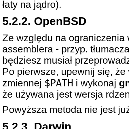
łaty na jądro).
5.2.2. OpenBSD
Ze względu na ograniczenia
assemblera - przyp. tłumacza
będziesz musiał przeprowadz
Po pierwsze, upewnij się, że
$PATH
zmiennej
i wykonaj
g
że używana jest wersja rdze
Powyższa metoda nie jest j
5.2.3. Darwin