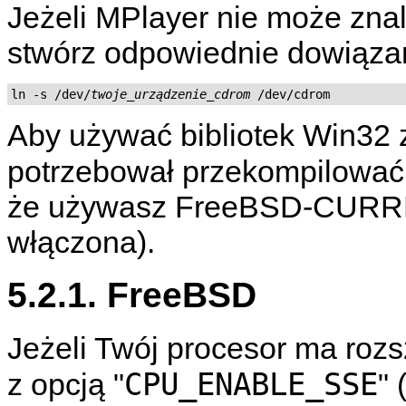
Jeżeli
MPlayer
nie może zna
stwórz odpowiednie dowiąza
ln -s /dev/
twoje_urządzenie_cdrom
 /dev/cdrom
Aby używać bibliotek Win32
potrzebował przekompilować 
że używasz FreeBSD-CURREN
włączona).
5.2.1. FreeBSD
Jeżeli Twój procesor ma rozs
CPU_ENABLE_SSE
z opcją "
"