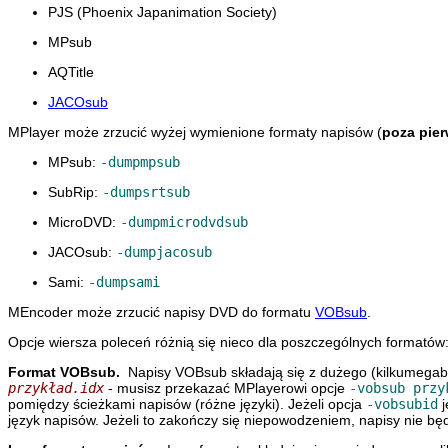
PJS (Phoenix Japanimation Society)
MPsub
AQTitle
JACOsub
MPlayer
może zrzucić wyżej wymienione formaty napisów (
poza pie
MPsub:
-dumpmpsub
SubRip:
-dumpsrtsub
MicroDVD:
-dumpmicrodvdsub
JACOsub:
-dumpjacosub
Sami:
-dumpsami
MEncoder
może zrzucić napisy DVD do formatu
VOBsub
.
Opcje wiersza poleceń różnią się nieco dla poszczególnych formatów
Format VOBsub.
Napisy VOBsub składają się z dużego (kilkumegab
przykład.idx
- musisz przekazać
MPlayerowi
opcje
-vobsub prz
pomiędzy ścieżkami napisów (różne języki). Jeżeli opcja
-vobsubid
j
język napisów. Jeżeli to zakończy się niepowodzeniem, napisy nie bę