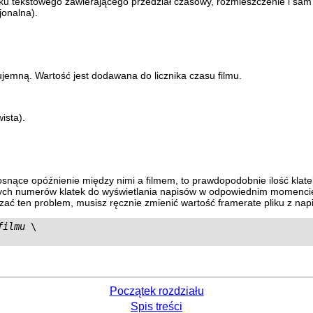
ku tekstowego zawierającego przedział czasowy, rozmieszczenie i sam te
jonalna).
jemną. Wartość jest dodawana do licznika czasu filmu.
ista).
ce opóźnienie między nimi a filmem, to prawdopodobnie ilość klatek n
ch numerów klatek do wyświetlania napisów w odpowiednim momencie, al
iązać ten problem, musisz ręcznie zmienić wartość framerate pliku z na
filmu
 \

Początek rozdziału
Spis treści