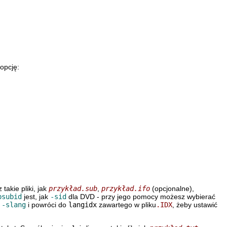
opcję:
 takie pliki, jak
przykład.sub
,
przykład.ifo
(opcjonalne),
bsubid
jest, jak
-sid
dla DVD - przy jego pomocy możesz wybierać
r
-slang
i powróci do
langidx
zawartego w pliku
.IDX
, żeby ustawić