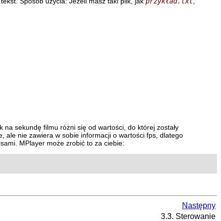
kst. Sposób użycia: Jeżeli masz taki plik, jak
przykład.txt
,
a sekundę filmu różni się od wartości, do której zostały
e nie zawiera w sobie informacji o wartości fps, dlatego
pisami.
MPlayer
może zrobić to za ciebie:
Następny
3.3. Sterowanie