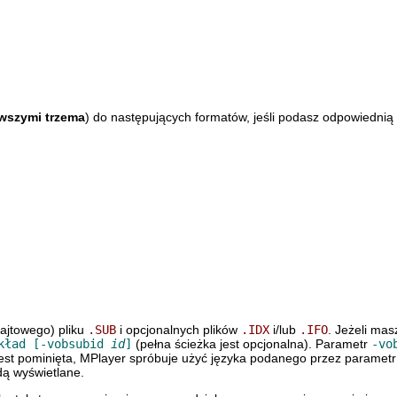
rwszymi trzema
) do następujących formatów, jeśli podasz odpowiednią 
:
ajtowego) pliku
.SUB
i opcjonalnych plików
.IDX
i/lub
.IFO
. Jeżeli masz
ykład [-vobsubid
id
]
(pełna ścieżka jest opcjonalna). Parametr
-vo
est pominięta,
MPlayer
spróbuje użyć języka podanego przez paramet
dą wyświetlane.