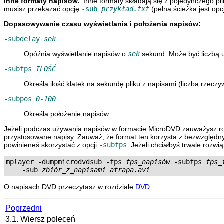
Inne formaty napisów.
Inne formaty składają się z pojedynczego pli
musisz przekazać opcję
-sub
przykład.txt
(pełna ścieżka jest opc
Dopasowywanie czasu wyświetlania i położenia napisów:
-subdelay
sek
Opóźnia wyświetlanie napisów o
sek
sekund. Może być liczbą u
-subfps
ILOŚĆ
Określa ilość klatek na sekundę pliku z napisami (liczba rzeczyw
-subpos
0-100
Określa położenie napisów.
Jeżeli podczas używania napisów w formacie MicroDVD zauważysz rosną
przystosowane napisy. Zauważ, że format ten korzysta z bezwzględny
powinieneś skorzystać z opcji
-subfps
. Jeżeli chciałbyś trwale rozw
mplayer -dumpmicrodvdsub -fps 
fps_napisów
 -subfps 
fps_
    -sub 
zbiór_z_napisami
atrapa.avi
O napisach DVD przeczytasz w rozdziale
DVD
.
Poprzedni
3.1. Wiersz poleceń