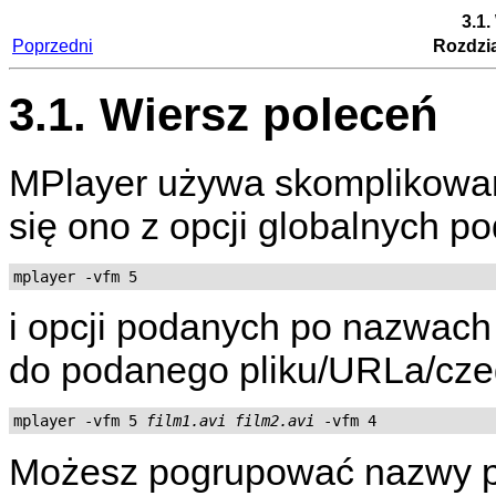
3.1.
Poprzedni
Rozdzia
3.1. Wiersz poleceń
MPlayer
używa skomplikowan
się ono z opcji globalnych p
mplayer -vfm 5
i opcji podanych po nazwach p
do podanego pliku/URLa/czeg
mplayer -vfm 5 
film1.avi
film2.avi
Możesz pogrupować nazwy 