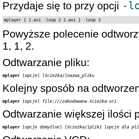
-l
Przydaje się to przy opcji
mplayer { 1.avi -loop 2 2.avi } -loop 3
Powyższe polecenie odtworzy pl
1, 1, 2.
Odtwarzanie pliku:
mplayer
 [
opcje
] [
ścieżka
/]
nazwa_pliku
Kolejny sposób na odtworzeni
mplayer
 [
opcje
] 
file:///zakodowana-ścieżka-uri
Odtwarzanie większej ilości p
mplayer
 [
opcje domyślne
] [
ścieżka
/]
plik1
 [
opcje dla pli