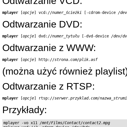
Odtwarzanie VCD:
mplayer
 [
opcje
] vcd://
numer_ścieżki
 [-cdrom-device 
/dev
Odtwarzanie DVD:
mplayer
 [
opcje
] dvd://
numer_tytułu
 [-dvd-device 
/dev/dv
Odtwarzanie z WWW:
mplayer
 [
opcje
] http://
strona.com/plik.asf
(można użyć również playlist
Odtwarzanie z RTSP:
mplayer
 [
opcje
] rtsp://
serwer.przyklad.com/nazwa_strumi
Przykłady:
mplayer -vo x11 
/mnt/Films/Contact/contact2.mpg