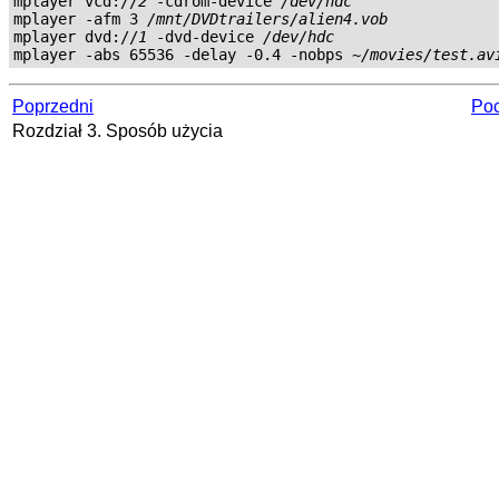
mplayer vcd://
2
 -cdrom-device 
/dev/hdc
mplayer -afm 3 
/mnt/DVDtrailers/alien4.vob
mplayer dvd://
1
 -dvd-device 
/dev/hdc
mplayer -abs 65536 -delay -0.4 -nobps 
~/movies/test.av
Poprzedni
Poc
Rozdział 3. Sposób użycia