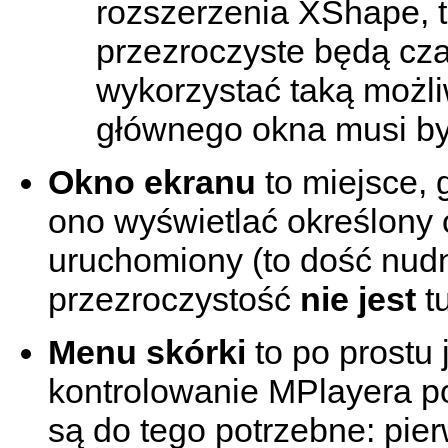
rozszerzenia XShape, 
przezroczyste będą czar
wykorzystać taką możli
głównego okna musi by
Okno ekranu
to miejsce, 
ono wyświetlać określony ob
uruchomiony (to dość nudn
przezroczystość
nie jest
tu
Menu skórki
to po prostu
kontrolowanie
MPlayera
po
są do tego potrzebne: pier