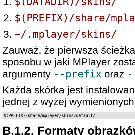
$(DATADIR)/skins/
$(PREFIX)/share/mpla
~/.mplayer/skins/
Zauważ, że pierwsza ścieżka
sposobu w jaki
MPlayer
zosta
--prefix
-
argumenty
oraz
Każda skórka jest instalowa
jednej z wyżej wymienionych l
$(PREFIX)/share/mplayer/skins/default/
B.1.2. Formaty obrazk