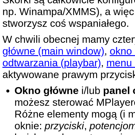
np.
Winampa
/
XMMS
), a wię
stworzysz coś wspaniałego.
W chwili obecnej mamy czter
główne (main window)
,
okno
odtwarzania (playbar)
,
menu 
aktywowane prawym przycis
Okno główne
i/lub
panel 
możesz sterować
MPlaye
Różne elementy mogą (i 
oknie:
przyciski
,
potencjom