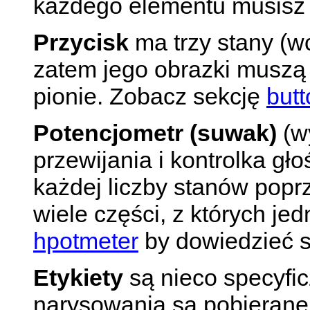
każdego elementu musisz o
Przycisk
ma trzy stany (wc
zatem jego obrazki muszą 
pionie. Zobacz sekcję
butt
Potencjometr (suwak)
(w
przewijania i kontrolka gł
każdej liczby stanów popr
wiele części, z których je
hpotmeter
by dowiedzieć s
Etykiety
są nieco specyfic
narysowania są pobierane z