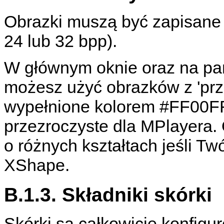
Obrazki muszą być zapisane 
24 lub 32 bpp).
W głównym oknie oraz na pan
możesz użyć obrazków z 'prz
wypełnione kolorem #FF00FF
przezroczyste dla
MPlayera
.
o różnych kształtach jeśli T
XShape.
B.1.3. Składniki skórki
Skórki są całkowicie konfigu