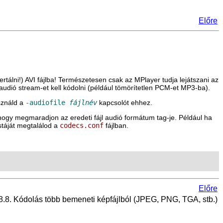
Előre
rtálni!) AVI fájlba! Természetesen csak az
MPlayer
tudja lejátszani az
audió stream-et kell kódolni (például tömörítetlen PCM-et MP3-ba).
sználd a
-audiofile
fájlnév
kapcsolót ehhez.
ogy megmaradjon az eredeti fájl audió formátum tag-je. Például ha
stáját megtalálod a
codecs.conf
fájlban.
Előre
8.8. Kódolás több bemeneti képfájlból (JPEG, PNG, TGA, stb.)