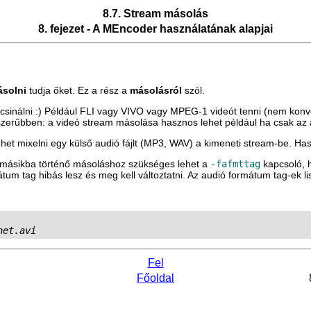
8.7. Stream másolás
8. fejezet - A
MEncoder
használatának alapjai
solni
tudja őket. Ez a rész a
másolásról
szól.
 csinálni :) Például FLI vagy VIVO vagy MPEG-1 videót tenni (nem konve
Ésszerűbben: a videó stream másolása hasznos lehet például ha csak az 
lehet mixelni egy külső audió fájlt (MP3, WAV) a kimeneti stream-be. Ha
l másikba történő másoláshoz szükséges lehet a
-fafmttag
kapcsoló, h
tum tag hibás lesz és meg kell változtatni. Az audió formátum tag-ek li
net.avi
Fel
Főoldal