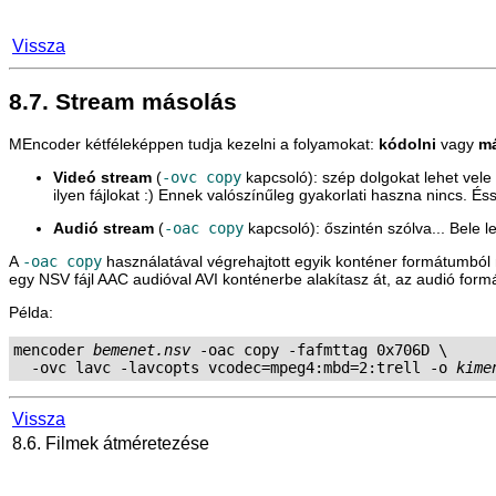
Vissza
8.7. Stream másolás
MEncoder
kétféleképpen tudja kezelni a folyamokat:
kódolni
vagy
má
Videó stream
(
-ovc copy
kapcsoló): szép dolgokat lehet vele
ilyen fájlokat :) Ennek valószínűleg gyakorlati haszna nincs. 
Audió stream
(
-oac copy
kapcsoló): őszintén szólva... Bele 
A
-oac copy
használatával végrehajtott egyik konténer formátumbó
egy NSV fájl AAC audióval AVI konténerbe alakítasz át, az audió formá
Példa:
mencoder 
bemenet.nsv
 -oac copy -fafmttag 0x706D \

  -ovc lavc -lavcopts vcodec=mpeg4:mbd=2:trell -o 
kime
Vissza
8.6. Filmek átméretezése