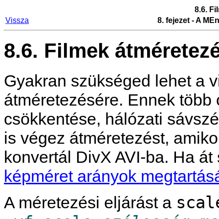
8.6. F
Vissza
8. fejezet - A
MEn
8.6. Filmek átméretez
Gyakran szükséged lehet a 
átméretezésére. Ennek több o
csökkentése, hálózati sávszé
is végez átméretezést, amik
konvertál DivX AVI-ba. Ha át 
képméret arányok megtartásá
scal
A méretezési eljárást a