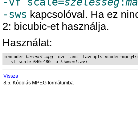
-vf scale=
szélesség
:
ma
-sws
kapcsolóval. Ha ez ni
2: bicubic-et használja.
Használat:
mencoder 
bemenet.mpg
 -ovc lavc -lavcopts vcodec=mpeg4:m
  -vf scale=640:480 -o 
kimenet.avi
Vissza
8.5. Kódolás MPEG formátumba