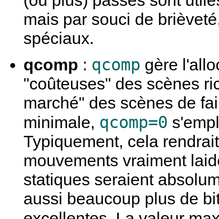
(ou plus) passes sont utile
mais par souci de brièveté
spéciaux.
qcomp
qcomp
:
gère l'allo
"coûteuses" des scènes ri
marché" des scènes de fa
qcomp=0
minimale,
s'empli
Typiquement, cela rendrai
mouvements vraiment laide
statiques seraient absolume
aussi beaucoup plus de bi
excellentes. La valeur ma