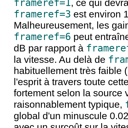
frameref=1
, ce qui devra
frameref=3
est environ 
Malheureusement, les gai
frameref=6
peut entraîn
framere
dB par rapport à
fra
la vitesse. Au delà de
habituellement très faible
l'esprit à travers toute cet
fortement selon la source 
raisonnablement typique,
global d'un minuscule 0.0
avec un surcoût sur la vi