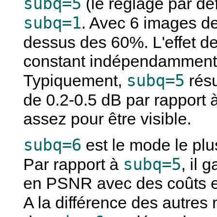
subq=5
(le réglage par dé
subq=1
. Avec 6 images de
dessus des 60%. L'effet d
constant indépendamment 
subq=5
Typiquement,
résu
de 0.2-0.5 dB par rapport 
assez pour être visible.
subq=6
est le mode le plus
subq=5
Par rapport à
, il
en PSNR avec des coûts e
A la différence des autres