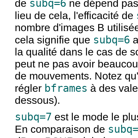
subq=6
de
ne dépend pa
lieu de cela, l'efficacité de
nombre d'images B utilisée
subq=6
cela signifie que
a
la qualité dans le cas de 
peut ne pas avoir beaucoup
de mouvements. Notez qu'
bframes
régler
à des valeu
dessous).
subq=7
est le mode le plus
subq
En comparaison de