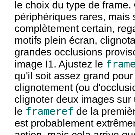
le choix du type de frame.
périphériques rares, mais 
complètement certain, rega
motifs plein écran, clignotan
grandes occlusions proviso
fram
image I1. Ajustez le
qu'il soit assez grand pour
clignotement (ou d'occlusio
clignoter deux images sur 
frameref
le
de la premiè
est probablement extrêmem
action, mais cela arrive q