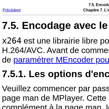
7.5. Encod
Précédent
Chapitre 7. L
7.5. Encodage avec l
x264
est une librairie libre 
H.264/AVC. Avant de commen
de
paramétrer
MEncoder
pour
7.5.1. Les options d'e
Veuillez commencer par pass
page man de
MPlayer
. Cette
complément à la page man. Ic