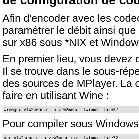
Afin d'encoder avec les codec
paramétrer le débit ainsi que
sur x86 sous *NIX et Window
En premier lieu, vous devez
Il se trouve dans le sous-rép
des sources de MPlayer. La c
faire en utilisant
Wine
:
winegcc vfw2menc.c -o vfw2menc -lwinmm -lole32
Pour compiler sous Window
gcc vfw2menc.c -o vfw2menc.exe -lwinmm -lole32