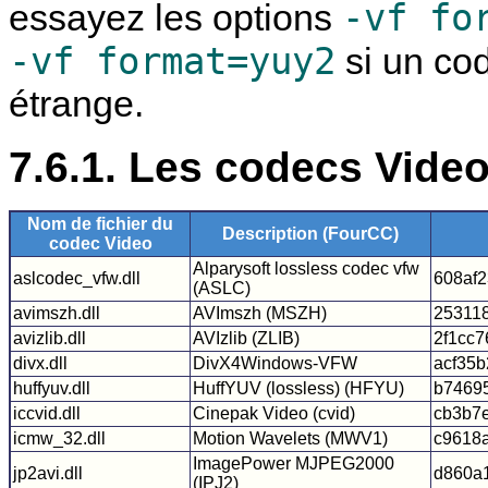
-vf fo
essayez les options
-vf format=yuy2
si un cod
étrange.
7.6.1. Les codecs Vide
Nom de fichier du
Description (FourCC)
codec Video
Alparysoft lossless codec vfw
aslcodec_vfw.dll
608af2
(ASLC)
avimszh.dll
AVImszh (MSZH)
25311
avizlib.dll
AVIzlib (ZLIB)
2f1cc
divx.dll
DivX4Windows-VFW
acf35
huffyuv.dll
HuffYUV (lossless) (HFYU)
b7469
iccvid.dll
Cinepak Video (cvid)
cb3b7
icmw_32.dll
Motion Wavelets (MWV1)
c9618
ImagePower MJPEG2000
jp2avi.dll
d860a
(IPJ2)