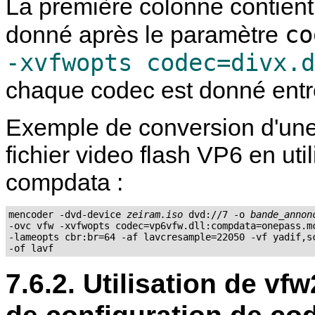
La première colonne contient 
co
donné après le paramètre
-xvfwopts codec=divx.d
chaque codec est donné entr
Exemple de conversion d'u
fichier video flash VP6 en uti
compdata :
mencoder -dvd-device 
zeiram.iso
 dvd://7 -o 
bande_annon
-ovc vfw -xvfwopts codec=vp6vfw.dll:compdata=onepass.mc
-lameopts cbr:br=64 -af lavcresample=22050 -vf yadif,sc
7.6.2. Utilisation de vf
de configuration de co