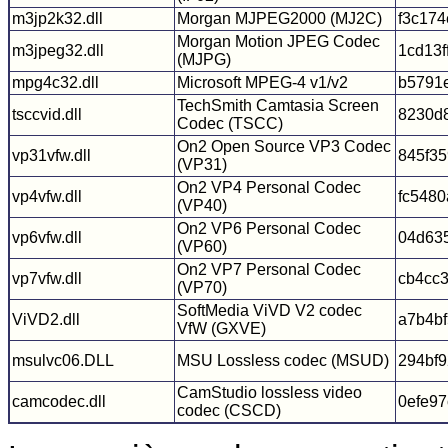
m3jp2k32.dll
Morgan MJPEG2000 (MJ2C)
f3c174
Morgan Motion JPEG Codec
m3jpeg32.dll
1cd13
(MJPG)
mpg4c32.dll
Microsoft MPEG-4 v1/v2
b5791
TechSmith Camtasia Screen
tsccvid.dll
8230d
Codec (TSCC)
On2 Open Source VP3 Codec
vp31vfw.dll
845f3
(VP31)
On2 VP4 Personal Codec
vp4vfw.dll
fc548
(VP40)
On2 VP6 Personal Codec
vp6vfw.dll
04d63
(VP60)
On2 VP7 Personal Codec
vp7vfw.dll
cb4cc
(VP70)
SoftMedia ViVD V2 codec
ViVD2.dll
a7b4b
VfW (GXVE)
msulvc06.DLL
MSU Lossless codec (MSUD)
294bf9
CamStudio lossless video
camcodec.dll
0efe9
codec (CSCD)