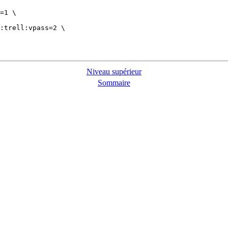
=1 \

:trell:vpass=2 \

Niveau supérieur
Sommaire