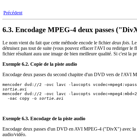
Précédent
6.3. Encodage MPEG-4 deux passes ("Div
Le nom vient du fait que cette méthode encode le fichier
deux fois
. Le
détruisez pas tout de suite (vous pouvez effacer l'AVI ou rediriger le 
fichier résultant aura une image de bien meilleure qualité. Si c'est la 
Exemple 6.2. Copie de la piste audio
Encodage deux passes du second chapitre d'un DVD vers de l'AVI MP
sortie.avi

mencoder dvd://2 -ovc lavc -lavcopts vcodec=mpeg4:mbd=2
  -oac copy -o 
sortie.avi
Exemple 6.3. Encodage de la piste audio
Encodage deux passes d'un DVD en AVI MPEG-4 ("DivX") avec la conver
audio/vidéo.