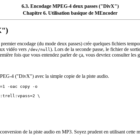
6.3. Encodage MPEG-4 deux passes ("DivX")
Chapitre 6. Utilisation basique de
MEncoder
X")
 premier encodage (du mode deux passes) crée quelques fichiers tempor
flux vidéo vers
). Lors de la seconde passe, le fichier de sorti
/dev/null
première fois que vous entendez parler de ça, vous devriez consulter les g
EG-4 ("DivX") avec la simple copie de la piste audio.
:trell:vpass=2 \

sion de la piste audio en MP3. Soyez prudent en utilisant cette méth