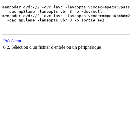
mencoder dvd://2 -ovc lavc -lavcopts vcodec=mpeg4:vpass
  -oac mp3lame -lameopts vbr=3 -o /dev/null

mencoder dvd://2 -ovc lavc -lavcopts vcodec=mpeg4:mbd=2
  -oac mp3lame -lameopts vbr=3 -o 
sortie.avi
Précédent
6.2. Sélection d'un fichier d'entrée ou un périphérique