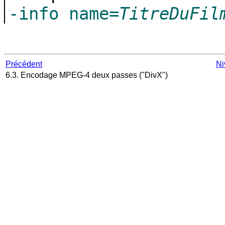
-info name=
TitreDuFil
Précédent
Ni
6.3. Encodage MPEG-4 deux passes ("DivX")