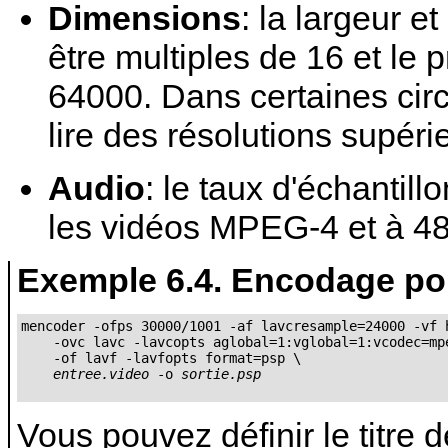
Dimensions
: la largeur e
être multiples de 16 et le p
64000. Dans certaines cir
lire des résolutions supéri
Audio
: le taux d'échantill
les vidéos MPEG-4 et à 48
Exemple 6.4. Encodage p
mencoder -ofps 30000/1001 -af lavcresample=24000 -vf h
    -ovc lavc -lavcopts aglobal=1:vglobal=1:vcodec=mpe
    -of lavf -lavfopts format=psp \

entree.video
 -o 
sortie.psp
Vous pouvez définir le titre 