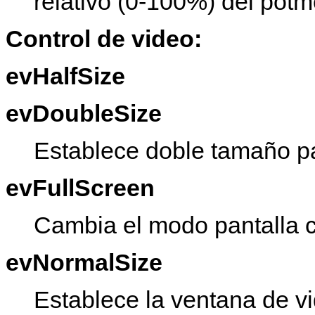
relativo (0-100%) del potm
Control de video:
evHalfSize
evDoubleSize
Establece doble tamaño par
evFullScreen
Cambia el modo pantalla c
evNormalSize
Establece la ventana de v