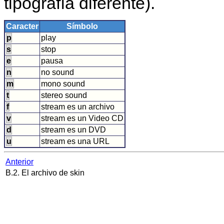
tipografía diferente).
Caracter
Símbolo
p
play
s
stop
e
pausa
n
no sound
m
mono sound
t
stereo sound
f
stream es un archivo
v
stream es un Video CD
d
stream es un DVD
u
stream es una URL
Anterior
B.2. El archivo de skin