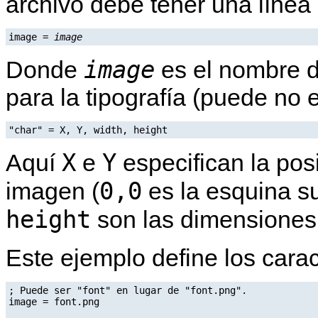
archivo debe tener una línea
image = 
image
image
Donde
es el nombre d
para la tipografía (puede no e
"char" = X, Y, width, height
X
Y
Aquí
e
especifican la pos
0,0
imagen (
es la esquina su
height
son las dimensiones 
Este ejemplo define los cara
; Puede ser "font" en lugar de "font.png".

image = font.png
