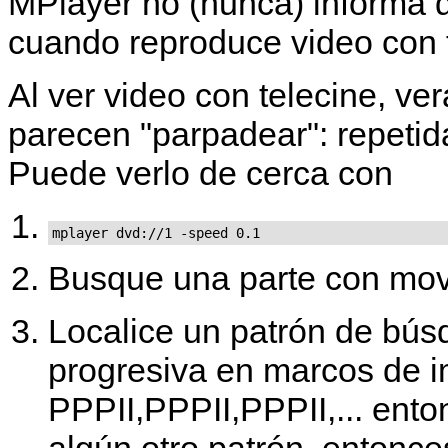
MPlayer
no (nunca) informa d
cuando reproduce video con t
Al ver video con telecine, ve
parecen "parpadear": repeti
Puede verlo de cerca con
mplayer dvd://1 -speed 0.1
Busque una parte con mov
Localice un patrón de bú
progresiva en marcos de i
PPPII,PPPII,PPPII,... ento
algún otro patrón, entonce