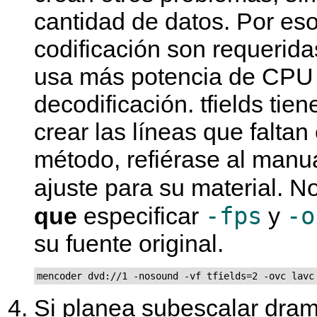
cantidad de datos. Por eso
codificación son requerida
usa más potencia de CPU p
decodificación. tfields tie
crear las líneas que falta
método, refiérase al manua
ajuste para su material. 
-fps
-o
que
especificar
y
su fuente original.
mencoder dvd://1 -nosound -vf tfields=2 -ovc lavc
Si planea subescalar dram