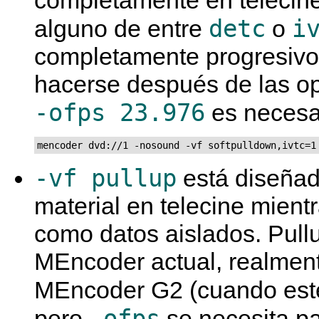
detc
i
alguno de entre
o
completamente progresivo.
hacerse después de las op
-ofps 23.976
es necesa
mencoder dvd://1 -nosound -vf softpulldown,ivtc=1
-vf pullup
está diseñad
material en telecine mient
como datos aislados. Pull
MEncoder
actual, realmen
MEncoder G2
(cuando esté
-ofps
pero
se necesita pa