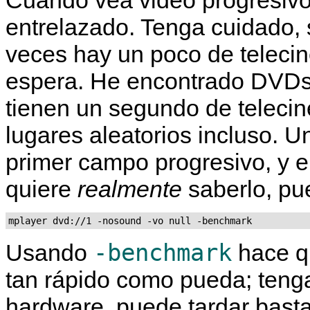
Cuando vea video progresivo
entrelazado. Tenga cuidado,
veces hay un poco de teleci
espera. He encontrado DVDs
tienen un segundo de teleci
lugares aleatorios incluso. U
primer campo progresivo, y e
quiere
realmente
saberlo, pue
mplayer dvd://1 -nosound -vo null -benchmark
-benchmark
Usando
hace 
tan rápido como pueda; teng
hardware, puede tardar bas