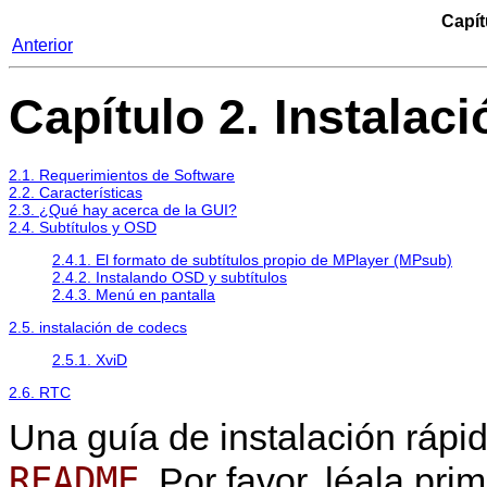
Capít
Anterior
Capítulo 2. Instalaci
2.1. Requerimientos de Software
2.2. Características
2.3. ¿Qué hay acerca de la GUI?
2.4. Subtítulos y OSD
2.4.1. El formato de subtítulos propio de
MPlayer
(MPsub)
2.4.2. Instalando OSD y subtítulos
2.4.3. Menú en pantalla
2.5. instalación de codecs
2.5.1. XviD
2.6. RTC
Una guía de instalación rápi
README
. Por favor, léala pr