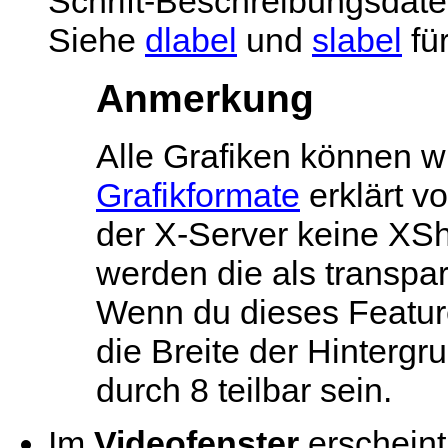
Schrift-Beschreibungsdate
Siehe
dlabel
und
slabel
für
Anmerkung
Alle Grafiken können wi
Grafikformate
erklärt v
der X-Server keine XSh
werden die als transpar
Wenn du dieses Featur
die Breite der Hintergr
durch 8 teilbar sein.
Im
Videofenster
erscheint