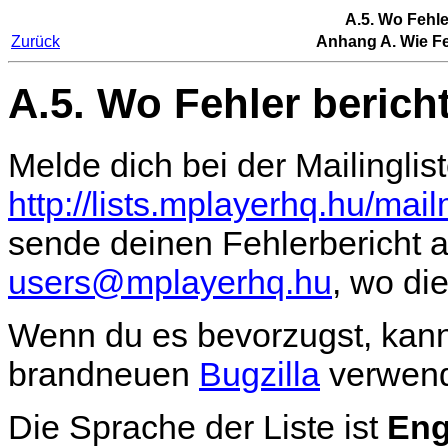
A.5. Wo Fehle
Zurück
Anhang A. Wie Fe
A.5. Wo Fehler berich
Melde dich bei der Mailinglis
http://lists.mplayerhq.hu/mai
sende deinen Fehlerbericht 
users@mplayerhq.hu
, wo di
Wenn du es bevorzugst, kann
brandneuen
Bugzilla
verwen
Die Sprache der Liste ist
Eng