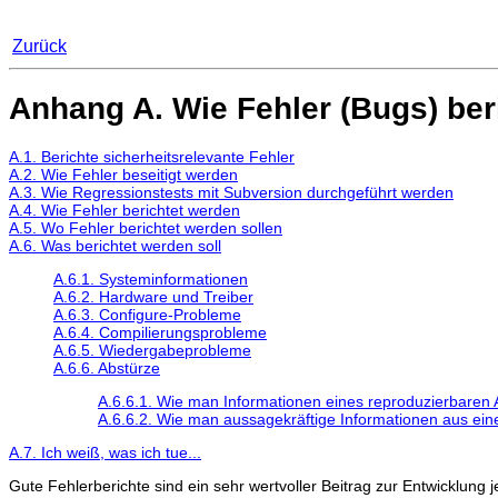
Zurück
Anhang A. Wie Fehler (Bugs) ber
A.1. Berichte sicherheitsrelevante Fehler
A.2. Wie Fehler beseitigt werden
A.3. Wie Regressionstests mit Subversion durchgeführt werden
A.4. Wie Fehler berichtet werden
A.5. Wo Fehler berichtet werden sollen
A.6. Was berichtet werden soll
A.6.1. Systeminformationen
A.6.2. Hardware und Treiber
A.6.3. Configure-Probleme
A.6.4. Compilierungsprobleme
A.6.5. Wiedergabeprobleme
A.6.6. Abstürze
A.6.6.1. Wie man Informationen eines reproduzierbaren 
A.6.6.2. Wie man aussagekräftige Informationen aus ei
A.7. Ich weiß, was ich tue...
Gute Fehlerberichte sind ein sehr wertvoller Beitrag zur Entwicklung 