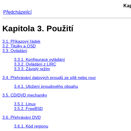
Kap
Předcházející
Kapitola 3. Použití
3.1. Příkazový řádek
3.2. Titulky a OSD
3.3. Ovládání
3.3.1. Konfigurace ovládání
3.3.2. Ovládání z LIRC
3.3.3. Závislý režim
3.4. Přehrávání datových proudů ze sítě nebo rour
3.4.1. Uložení proudového obsahu
3.5. CD/DVD mechaniky
3.5.1. Linux
3.5.2. FreeBSD
3.6. Přehrávání DVD
3.6.1. Kód regionu