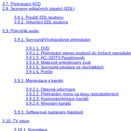
3.7. Přehrávání VCD
3.8. Seznamy editačních zásahů (EDL)
3.8.1. Použití EDL souboru
3.8.2. Vytvoření EDL souboru
3.9. Pokročilé audio
3.9.1. Surround/Vícekanálové přehrávání
3.9.1.1. DVD
3.9.1.2. Přehrávání stereo souborů do čtyřech reprodukt
3.9.1.3. AC–3/DTS Passthrough
3.9.1.4. Maticově enkódovaný zvuk
3.9.1.5. Surround emulace ve sluchátkách
3.9.1.6. Potíže
3.9.2. Manipulace s kanály
3.9.2.1. Obecné informace
3.9.2.2. Přehrávání mono na dvou reproduktorech
3.9.2.3. Kopírování/přesun kanálů
3.9.2.4. Mixování kanálů
3.9.3. Softwarové nastavení hlasitosti
3.10. TV vstup
3.10.1. Kompilace