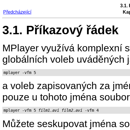
3.1.
Předcházející
Kap
3.1. Příkazový řádek
MPlayer
využívá komplexní st
globálních voleb uváděných j
mplayer -vfm 5
a voleb zapisovaných za jmé
pouze u tohoto jména soubor
mplayer -vfm 5 
film1.avi
film2.avi
Můžete seskupovat jména s