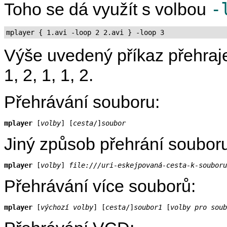
-
Toho se dá využít s volbou
mplayer { 1.avi -loop 2 2.avi } -loop 3
Výše uvedený příkaz přehraje 
1, 2, 1, 1, 2.
Přehrávání souboru:
mplayer
 [
volby
] [
cesta
/]
soubor
Jiný způsob přehrání soubor
mplayer
 [
volby
] 
file:///uri-eskejpovaná-cesta-k-souboru
Přehrávání více souborů:
mplayer
 [
výchozí volby
] [
cesta
/]
soubor1
 [
volby pro soub