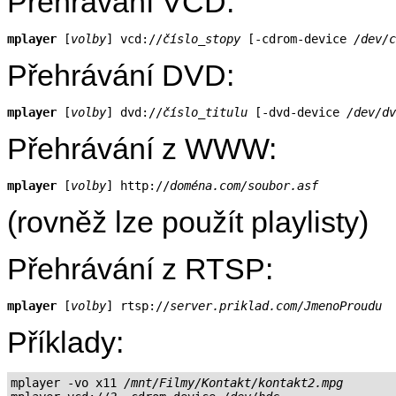
Přehrávání VCD:
mplayer
 [
volby
] vcd://
číslo_stopy
 [-cdrom-device 
/dev/c
Přehrávání DVD:
mplayer
 [
volby
] dvd://
číslo_titulu
 [-dvd-device 
/dev/dv
Přehrávání z WWW:
mplayer
 [
volby
] http://
doména.com/soubor.asf
(rovněž lze použít playlisty)
Přehrávání z RTSP:
mplayer
 [
volby
] rtsp://
server.priklad.com/JmenoProudu
Příklady:
mplayer -vo x11 
/mnt/Filmy/Kontakt/kontakt2.mpg