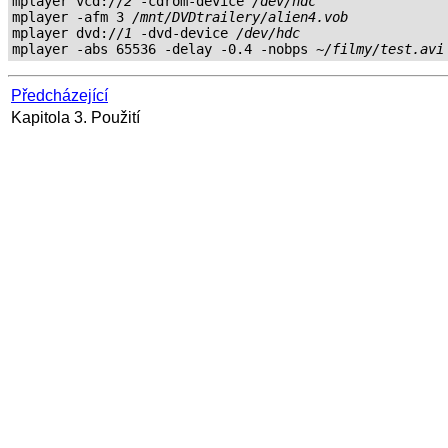
mplayer vcd://
2
 -cdrom-device 
/dev/hdc
mplayer -afm 3 
/mnt/DVDtrailery/alien4.vob
mplayer dvd://
1
 -dvd-device 
/dev/hdc
mplayer -abs 65536 -delay -0.4 -nobps 
~/filmy/test.avi
Předcházející
Kapitola 3. Použití