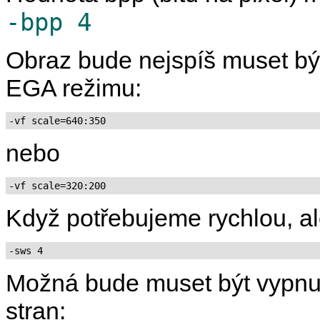
-bpp 4
Obraz bude nejspíš muset bý
EGA režimu:
-vf scale=640:350
nebo
-vf scale=320:200
Když potřebujeme rychlou, ale
-sws 4
Možná bude muset být vypnu
stran: