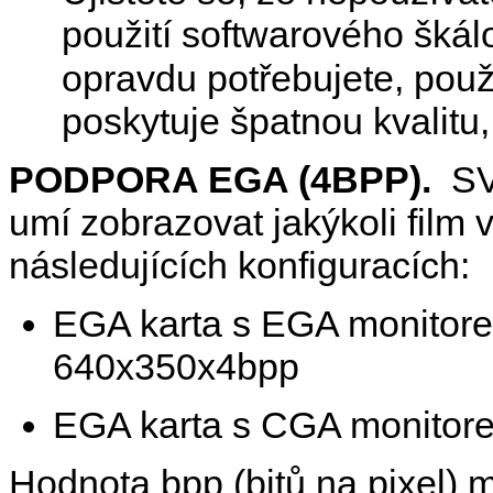
použití softwarového škál
opravdu potřebujete, použ
poskytuje špatnou kvalitu, 
PODPORA EGA (4BPP).
SV
umí zobrazovat jakýkoli film 
následujících konfiguracích:
EGA karta s EGA monitor
640x350x4bpp
EGA karta s CGA monitor
Hodnota bpp (bitů na pixel) 