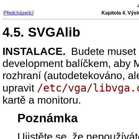
Předcházející
Kapitola 4. Výst
4.5. SVGAlib
INSTALACE.
Budete muset n
development balíčkem, aby
M
rozhraní (autodetekováno, al
/etc/vga/libvga.
upravit
kartě a monitoru.
Poznámka
Ujistěte se, že nepoužívá