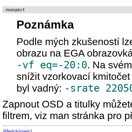
-noaspect
Poznámka
Podle mých zkušeností lze
obrazu na EGA obrazovká
-vf eq=-20:0
. Na svém
snížit vzorkovací kmitoče
-srate 2205
byl vadný:
Zapnout OSD a titulky můžet
filtrem, viz man stránka pro 
Předcházející