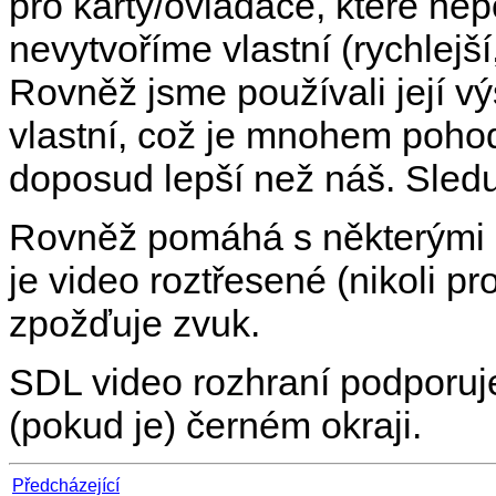
pro karty/ovladače, které ne
nevytvoříme vlastní (rychlejš
Rovněž jsme používali její v
vlastní, což je mnohem pohod
doposud lepší než náš. Sledu
Rovněž pomáhá s některými 
je video roztřesené (nikoli p
zpožďuje zvuk.
SDL video rozhraní podporuje
(pokud je) černém okraji.
Předcházející