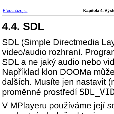
Předcházející
Kapitola 4. Výst
4.4. SDL
SDL
(Simple Directmedia Lay
video/audio rozhraní. Program
SDL a ne jaký audio nebo vi
Například klon DOOMa může b
dalších. Musíte jen nastavit 
SDL_VI
proměnné prostředí
V
MPlayer
u používáme její 