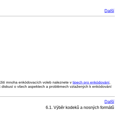
Další
užití mnoha enkódovacích voleb naleznete v
tipech pro enkódování
,
t diskusí o všech aspektech a problémech vztažených k enkódování
Další
6.1. Výběr kodeků a nosných formátů