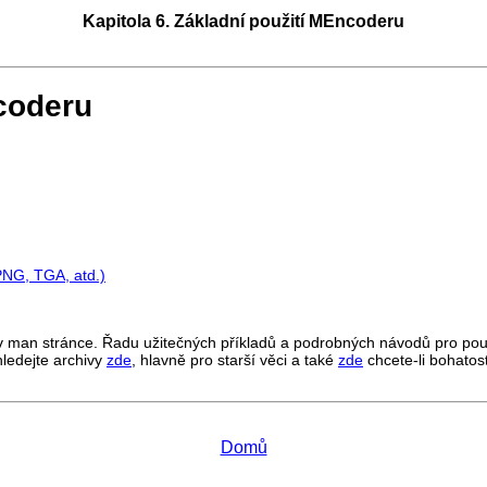
Kapitola 6. Základní použití
MEncoder
u
oder
u
PNG, TGA, atd.)
v man stránce. Řadu užitečných příkladů a podrobných návodů pro po
hledejte archivy
zde
, hlavně pro starší věci a také
zde
chcete-li bohatos
Domů