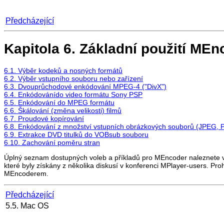
Předcházející
Kapitola 6. Základní použití
MEnc
6.1. Výběr kodeků a nosných formátů
6.2. Výběr vstupního souboru nebo zařízení
6.3. Dvouprůchodové enkódování MPEG-4 ("DivX")
6.4. Enkódovánído video formátu Sony PSP
6.5. Enkódování do MPEG formátu
6.6. Škálování (změna velikosti) filmů
6.7. Proudové kopírování
6.8. Enkódování z množství vstupních obrázkových souborů (JPEG, 
6.9. Extrakce DVD titulků do VOBsub souboru
6.10. Zachování poměru stran
Úplný seznam dostupných voleb a příkladů pro
MEncoder
naleznete 
které byly získány z několika diskusí v konferenci MPlayer-users. Pro
MEncoder
em.
Předcházející
5.5. Mac OS